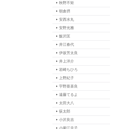
秋野不矩
朝倉摂
安西水丸
安野光雅
飯沢匡
井江春代
伊坂芳太良
井上洋介
岩崎ちひろ
上野紀子
宇野亜喜良
遠藤てるよ
太田大八
荻太郎
小沢良吉
小薗江圭子