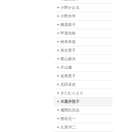
小野かおる
小野木学
織茂恭子
甲斐信枝
柿本幸造
加古里子
梶山俊夫
片山健
金尾恵子
北田卓史
きたむらえり
木葉井悦子
儀間比呂志
熊谷元一
久里洋二