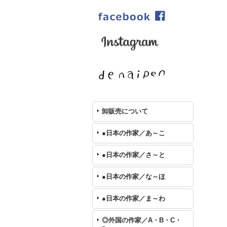
卸販売について
●日本の作家／あ～こ
●日本の作家／さ～と
●日本の作家／な～ほ
●日本の作家／ま～わ
◎外国の作家／A・B・C・