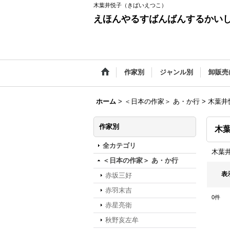
木葉井悦子（きばいえつこ）
えほんやるすばんばんするかい
作家別
ジャンル別
卸販売
ホーム
>
＜日本の作家＞ あ・か行
>
木葉井
作家別
木
全カテゴリ
木葉
＜日本の作家＞ あ・か行
表
赤坂三好
赤羽末吉
0
件
赤星亮衛
秋野亥左牟