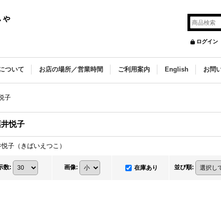
しゃ
ログイン
について
お店の場所／営業時間
ご利用案内
English
お問
悦子
葉井悦子
井悦子（きばいえつこ）
示数
:
画像
:
並び順
:
在庫あり