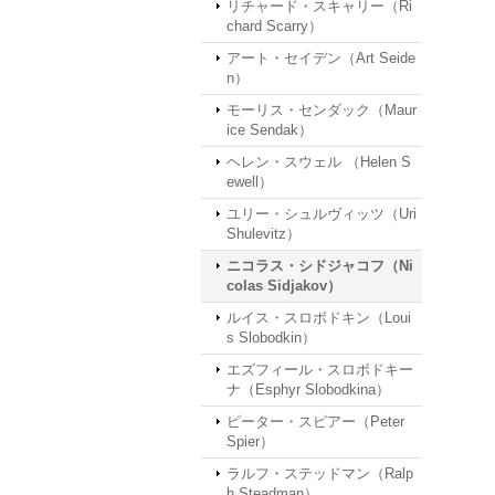
リチャード・スキャリー（Ri
chard Scarry）
アート・セイデン（Art Seide
n）
モーリス・センダック（Maur
ice Sendak）
ヘレン・スウェル （Helen S
ewell）
ユリー・シュルヴィッツ（Uri
Shulevitz）
ニコラス・シドジャコフ（Ni
colas Sidjakov）
ルイス・スロボドキン（Loui
s Slobodkin）
エズフィール・スロボドキー
ナ（Esphyr Slobodkina）
ピーター・スピアー（Peter
Spier）
ラルフ・ステッドマン（Ralp
h Steadman）