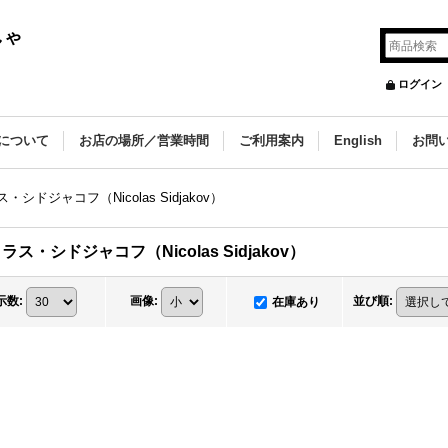
しゃ
ログイン
について
お店の場所／営業時間
ご利用案内
English
お問
・シドジャコフ（Nicolas Sidjakov）
ラス・シドジャコフ（Nicolas Sidjakov）
示数
:
画像
:
並び順
:
在庫あり