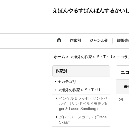
えほんやるすばんばんするかい
作家別
ジャンル別
卸販売
ホーム
>
＜海外の作家＞ S・T・U
>
ニコラス
作家別
ニコ
全カテゴリ
表
＜海外の作家＞ S・T・U
インゲル＆ラッセ・サンドベ
0
件
ルイ （サンドベルイ夫妻／In
ger & Lasse Sandberg）
グレース・スカール（Grace
Skaar）