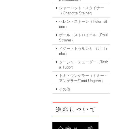
シャーロット・スタイナー
（Charlotte Steiner）
ヘレン・ストーン（Helen St
one）
ポール・ストロイエル（Poul
Stroyer）
イジー・トゥルンカ （Jiri Tr
nka）
ターシャ・テューダー（Tash
a Tudor）
トミ・ウンゲラー（トミー・
アンゲラー/Tomi Ungerer）
その他