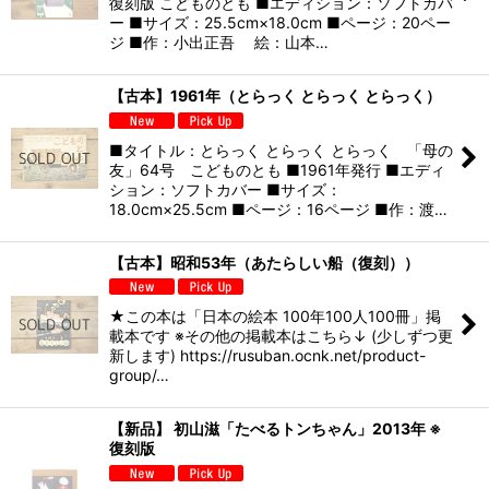
復刻版 こどものとも ■エディション：ソフトカバ
ー ■サイズ：25.5cm×18.0cm ■ページ：20ペー
ジ ■作：小出正吾 絵：山本…
【古本】1961年（とらっく とらっく とらっく）
■タイトル：とらっく とらっく とらっく 「母の
友」64号 こどものとも ■1961年発行 ■エディ
ション：ソフトカバー ■サイズ：
18.0cm×25.5cm ■ページ：16ページ ■作：渡…
【古本】昭和53年（あたらしい船（復刻））
★この本は「日本の絵本 100年100人100冊」掲
載本です ※その他の掲載本はこちら↓ (少しずつ更
新します) https://rusuban.ocnk.net/product-
group/…
【新品】 初山滋「たべるトンちゃん」2013年 ※
復刻版