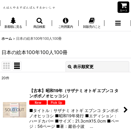
カート
新着順に見る
商品検索
ご利用案内
卸販売のこと
ホーム
>
日本の絵本100年100人100冊
日本の絵本100年100人100冊
表示順変更
閉じる
20
件
表示数
:
【古本】昭和19年（サザナミ オトギ エブンコ タ
ンポポノオヒッコシ）
並び順
:
■タイトル：サザナミ オトギ エブンコ タンポポ
絞り込む
ノオヒッコシ ■昭和19年発行 ■エディション：
ハードカバー ■サイズ：21.3cmX15.0cm ■ペー
ジ：56ページ ■著：巖谷小波 …