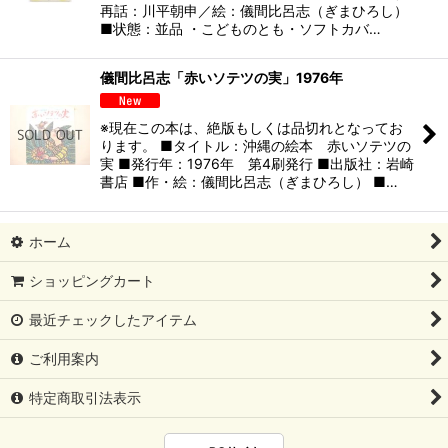
再話：川平朝申／絵：儀間比呂志（ぎまひろし）
■状態：並品 ・こどものとも・ソフトカバ…
儀間比呂志「赤いソテツの実」1976年
※現在この本は、絶版もしくは品切れとなってお
ります。 ■タイトル：沖縄の絵本 赤いソテツの
実 ■発行年：1976年 第4刷発行 ■出版社：岩崎
書店 ■作・絵：儀間比呂志（ぎまひろし） ■…
ホーム
ショッピングカート
最近チェックしたアイテム
ご利用案内
特定商取引法表示