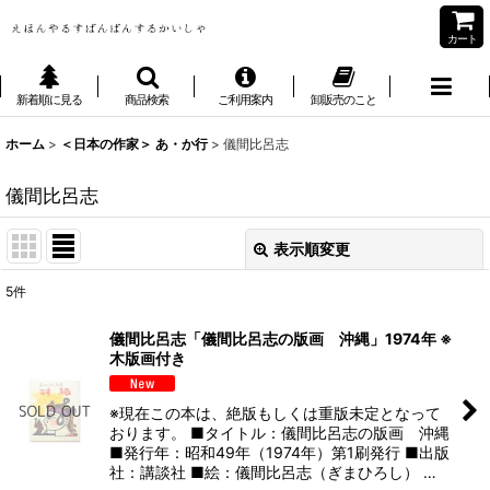
カート
新着順に見る
商品検索
ご利用案内
卸販売のこと
ホーム
>
＜日本の作家＞ あ・か行
>
儀間比呂志
儀間比呂志
表示順変更
閉じる
5
件
表示数
:
儀間比呂志「儀間比呂志の版画 沖縄」1974年 ※
木版画付き
並び順
:
※現在この本は、絶版もしくは重版未定となって
絞り込む
おります。 ■タイトル：儀間比呂志の版画 沖縄
■発行年：昭和49年（1974年）第1刷発行 ■出版
社：講談社 ■絵：儀間比呂志（ぎまひろし） …