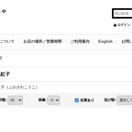
しゃ
ログイン
について
お店の場所／営業時間
ご利用案内
English
お問
子
沢紅子
紅子（ふかざわこうこ）
示数
:
画像
:
並び順
:
在庫あり