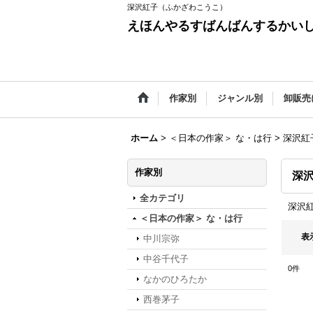
深沢紅子（ふかざわこうこ）
えほんやるすばんばんするかい
作家別
ジャンル別
卸販売
ホーム
>
＜日本の作家＞ な・は行
>
深沢紅
作家別
深
全カテゴリ
深沢
＜日本の作家＞ な・は行
表
中川宗弥
中谷千代子
0
件
なかのひろたか
西巻茅子