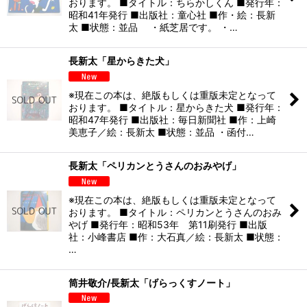
おります。 ■タイトル：ちらかしくん ■発行年：
昭和41年発行 ■出版社：童心社 ■作・絵：長新
太 ■状態：並品 ・紙芝居です。 ・…
長新太「星からきた犬」
※現在この本は、絶版もしくは重版未定となって
おります。 ■タイトル：星からきた犬 ■発行年：
昭和47年発行 ■出版社：毎日新聞社 ■作：上崎
美恵子／絵：長新太 ■状態：並品 ・函付…
長新太「ペリカンとうさんのおみやげ」
※現在この本は、絶版もしくは重版未定となって
おります。 ■タイトル：ペリカンとうさんのおみ
やげ ■発行年：昭和53年 第11刷発行 ■出版
社：小峰書店 ■作：大石真／絵：長新太 ■状態：
…
筒井敬介/長新太「げらっくすノート」