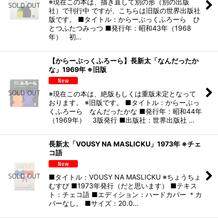
※現在この本は、描き直して別の形（別の出版
社）で刊行中 ですが、こちらは旧版の世界出版社
版です。 ■タイトル：からーぶっくふろーら ひ
とつふたつみっつ ■発行年：昭和43年（1968
年） 初…
【からーぶっくふろーら】長新太「なんだったか
な」1969年 ※旧版
※現在この本は、絶版もしくは重版未定となって
おります。 ※旧版です。 ■タイトル：からーぶっ
くふろーら なんだったかな ■発行年：昭和44年
（1969年） 3版発行 ■出版社：世界出版社 …
長新太「VOUSY NA MASLICKU」1973年 ※チェ
コ語
■タイトル：VOUSY NA MASLICKU ※ちょうちょ
むすび ■1973年発行（だと思います） ■テキス
ト：チェコ語 ■エディション：ハードカバー ＊カ
バーなし。 ■サイズ：20.0…