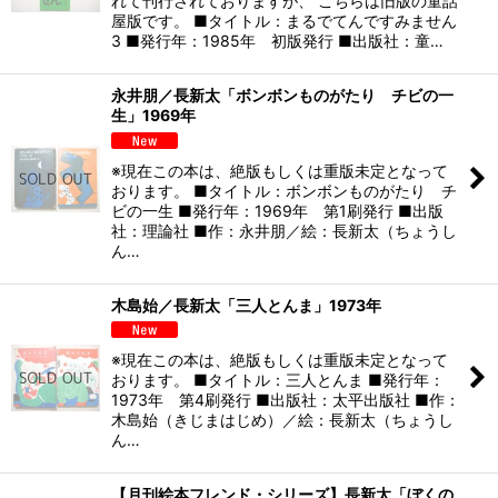
れて刊行されておりますが、 こちらは旧版の童話
屋版です。 ■タイトル：まるでてんですみません
3 ■発行年：1985年 初版発行 ■出版社：童…
永井朋／長新太「ボンボンものがたり チビの一
生」1969年
※現在この本は、絶版もしくは重版未定となって
おります。 ■タイトル：ボンボンものがたり チ
ビの一生 ■発行年：1969年 第1刷発行 ■出版
社：理論社 ■作：永井朋／絵：長新太（ちょうし
ん…
木島始／長新太「三人とんま」1973年
※現在この本は、絶版もしくは重版未定となって
おります。 ■タイトル：三人とんま ■発行年：
1973年 第4刷発行 ■出版社：太平出版社 ■作：
木島始（きじまはじめ）／絵：長新太（ちょうし
ん…
【月刊絵本フレンド・シリーズ】長新太「ぼくの