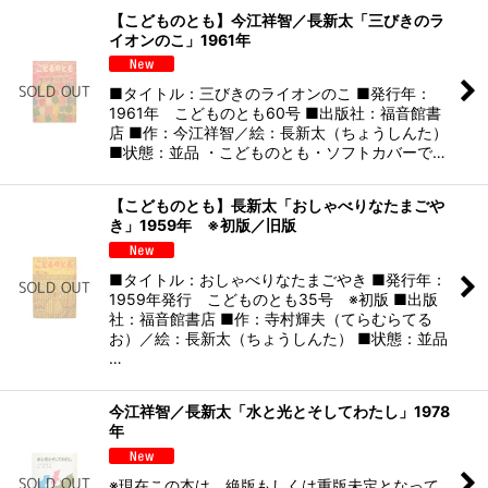
【こどものとも】今江祥智／長新太「三びきのラ
イオンのこ」1961年
■タイトル：三びきのライオンのこ ■発行年：
1961年 こどものとも60号 ■出版社：福音館書
店 ■作：今江祥智／絵：長新太（ちょうしんた）
■状態：並品 ・こどものとも・ソフトカバーで…
【こどものとも】長新太「おしゃべりなたまごや
き」1959年 ※初版／旧版
■タイトル：おしゃべりなたまごやき ■発行年：
1959年発行 こどものとも35号 ※初版 ■出版
社：福音館書店 ■作：寺村輝夫（てらむらてる
お）／絵：長新太（ちょうしんた） ■状態：並品
…
今江祥智／長新太「水と光とそしてわたし」1978
年
※現在この本は、絶版もしくは重版未定となって