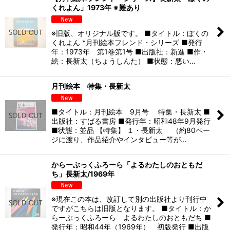
くれよん」1973年 ※難あり
※旧版、オリジナル版です。 ■タイトル：ぼくの
くれよん *月刊絵本フレンド・シリーズ ■発行
年：1973年 第1巻第1号 ■出版社：新進 ■作・
絵：長新太（ちょうしんた） ■状態：悪い…
月刊絵本 特集・長新太
■タイトル：月刊絵本 9月号 特集・長新太 ■
出版社：すばる書房 ■発行年：昭和48年9月発行
■状態：並品 【特集】 １・長新太 （約80ペー
ジに渡り、作品紹介やインタビュー等が…
からーぶっくふろーら「よるわたしのおともだ
ち」長新太/1969年
※現在この本は、改訂して別の出版社より刊行中
ですがこちらは旧版となります。 ■タイトル：か
らーぶっくふろーら よるわたしのおともだち ■
発行年：昭和44年（1969年） 初版発行 ■出版