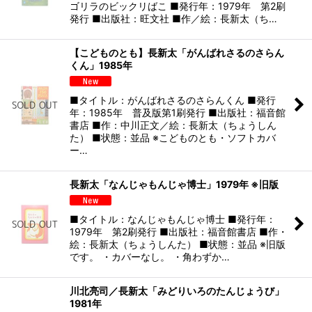
ゴリラのビックリばこ ■発行年：1979年 第2刷
発行 ■出版社：旺文社 ■作／絵：長新太（ち…
【こどものとも】長新太「がんばれさるのさらん
くん」1985年
■タイトル：がんばれさるのさらんくん ■発行
年：1985年 普及版第1刷発行 ■出版社：福音館
書店 ■作：中川正文／絵：長新太（ちょうしん
た） ■状態：並品 ※こどものとも・ソフトカバ
ー…
長新太「なんじゃもんじゃ博士」1979年 ※旧版
■タイトル：なんじゃもんじゃ博士 ■発行年：
1979年 第2刷発行 ■出版社：福音館書店 ■作・
絵：長新太（ちょうしんた） ■状態：並品 ※旧版
です。 ・カバーなし。 ・角わずか…
川北亮司／長新太「みどりいろのたんじょうび」
1981年