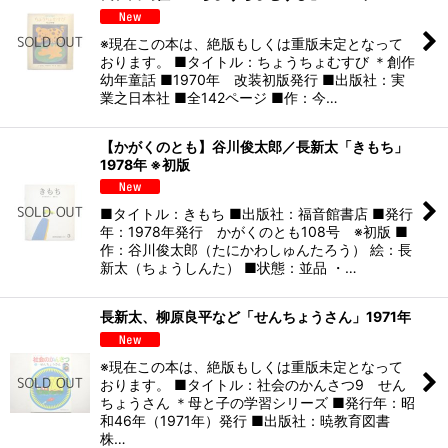
※現在この本は、絶版もしくは重版未定となって
おります。 ■タイトル：ちょうちょむすび ＊創作
幼年童話 ■1970年 改装初版発行 ■出版社：実
業之日本社 ■全142ページ ■作：今…
【かがくのとも】谷川俊太郎／長新太「きもち」
1978年 ※初版
■タイトル：きもち ■出版社：福音館書店 ■発行
年：1978年発行 かがくのとも108号 ※初版 ■
作：谷川俊太郎（たにかわしゅんたろう） 絵：長
新太（ちょうしんた） ■状態：並品 ・…
長新太、柳原良平など「せんちょうさん」1971年
※現在この本は、絶版もしくは重版未定となって
おります。 ■タイトル：社会のかんさつ9 せん
ちょうさん ＊母と子の学習シリーズ ■発行年：昭
和46年（1971年）発行 ■出版社：暁教育図書
株…