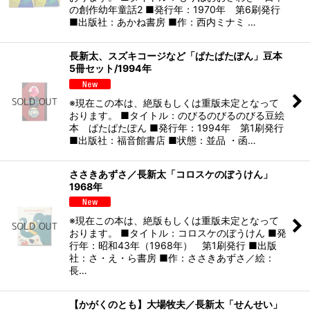
の創作幼年童話2 ■発行年：1970年 第6刷発行
■出版社：あかね書房 ■作：西内ミナミ …
長新太、スズキコージなど「ぱたぱたぽん」豆本
5冊セット/1994年
※現在この本は、絶版もしくは重版未定となって
おります。 ■タイトル：のびるのびるのびる豆絵
本 ぱたぱたぽん ■発行年：1994年 第1刷発行
■出版社：福音館書店 ■状態：並品 ・函…
ささきあずさ／長新太「コロスケのぼうけん」
1968年
※現在この本は、絶版もしくは重版未定となって
おります。 ■タイトル：コロスケのぼうけん ■発
行年：昭和43年（1968年） 第1刷発行 ■出版
社：さ・え・ら書房 ■作：ささきあずさ／絵：
長…
【かがくのとも】大場牧夫／長新太「せんせい」