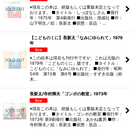
※現在この本は、絶版もしくは重版未定となって
おります。 ■タイトル：しっぽなしさん ■発行
年：1975年 第4刷発行 ■出版社：偕成社 ■作：
山下明生／絵：長新太 ■状態：並品 ・…
【こどものくに】長新太「なみにゆられて」1979
年
※この絵本は現在も刊行中ですが、これは元版の
1979年「こどものくに」版です。 ■タイトル：
こどものくに「なみにゆられて」 ■発行年：昭和
54年 第13巻 第6号 ■出版社：すずき出版（鈴
木…
長新太/寺村輝夫「ゴンボの教室」1973年
※現在この本は、絶版もしくは重版未定となって
おります。 ■タイトル：ゴンボの教室 ■発行年：
1973年 第9刷発行 ■出版社：あかね書房 ■作：
寺村輝夫／絵：長新太 ■状態：並品 …