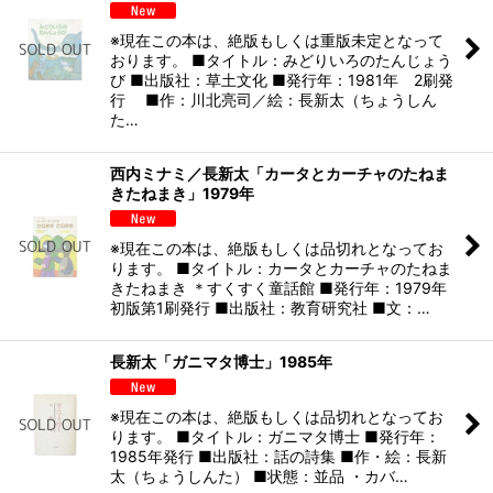
※現在この本は、絶版もしくは重版未定となって
おります。 ■タイトル：みどりいろのたんじょう
び ■出版社：草土文化 ■発行年：1981年 2刷発
行 ■作：川北亮司／絵：長新太（ちょうしん
た…
西内ミナミ／長新太「カータとカーチャのたねま
きたねまき」1979年
※現在この本は、絶版もしくは品切れとなってお
ります。 ■タイトル：カータとカーチャのたねま
きたねまき ＊すくすく童話館 ■発行年：1979年
初版第1刷発行 ■出版社：教育研究社 ■文：…
長新太「ガニマタ博士」1985年
※現在この本は、絶版もしくは品切れとなってお
ります。 ■タイトル：ガニマタ博士 ■発行年：
1985年発行 ■出版社：話の詩集 ■作・絵：長新
太（ちょうしんた） ■状態：並品 ・カバ…