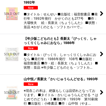
1992年
■タイトル：せんせい ■出版社：福音館書店 ■発
行年：1992年発行 かがくのとも277号 ■作：
大場牧夫 絵：長新太（ちょうしんた） ■状態：
並品 ※かがくのとも・ソフトカバーで…
【年少版こどものとも】長新太「びっくり、しゃ
っくりくしゃみにおなら」1986年
■タイトル：びっくり、しゃっくりくしゃみにお
なら ■発行年：1986年発行 108号 ■出版社：
福音館書店 ■作・絵：長新太（ちょうしんた） ■
状態：並品 ※年少版こどものとも・ソフトカ…
山中恒／長新太「かいじゅうらんどせる」1993年
※現在この本は、絶版もしくは品切れとなってお
ります。 ■タイトル：かいじゅうらんどせる ＊は
じめてのどうわ・3 ■発行年：1993年 第10刷発
行 ■出版社：小峰書店 ■作：山中恒（やま…