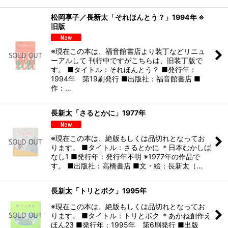
松岡享子／長新太「それほんとう？」1994年 ※
旧版
※現在この本は、福音館書店より装丁などリニュ
ーアルして 刊行中ですがこちらは、旧装丁版で
す。 ■タイトル：それほんとう？ ■発行年：
1994年 第19刷発行 ■出版社：福音館書店 ■
作：…
長新太「さるとかに」1977年
※現在この本は、絶版もしくは品切れとなってお
ります。 ■タイトル：さるとかに ＊日本むかしば
なし1 ■発行年：発行年不明 ※1977年の作品で
す。 ■出版社：高橋書店 ■文・絵：長新太（…
長新太「トリとボク」1995年
※現在この本は、絶版もしくは品切れとなってお
ります。 ■タイトル：トリとボク ＊あかね創作え
ほん23 ■発行年：1995年 第6刷発行 ■出版