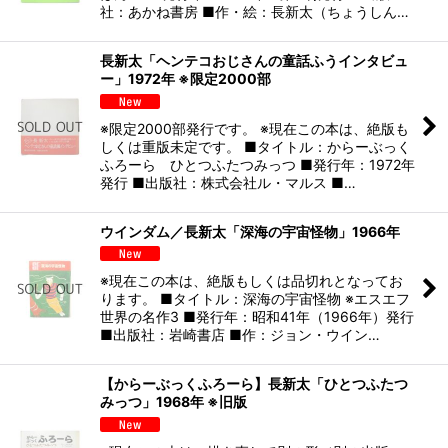
社：あかね書房 ■作・絵：長新太（ちょうしん…
長新太「ヘンテコおじさんの童話ふうインタビュ
ー」1972年 ※限定2000部
※限定2000部発行です。 ※現在この本は、絶版も
しくは重版未定です。 ■タイトル：からーぶっく
ふろーら ひとつふたつみっつ ■発行年：1972年
発行 ■出版社：株式会社ル・マルス ■…
ウインダム／長新太「深海の宇宙怪物」1966年
※現在この本は、絶版もしくは品切れとなってお
ります。 ■タイトル：深海の宇宙怪物 ※エスエフ
世界の名作3 ■発行年：昭和41年（1966年）発行
■出版社：岩崎書店 ■作：ジョン・ウイン…
【からーぶっくふろーら】長新太「ひとつふたつ
みっつ」1968年 ※旧版