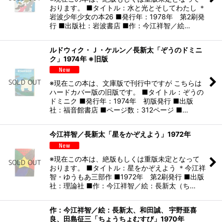
おります。 ■タイトル：水と光とそしてわたし ＊
岩波少年少女の本26 ■発行年：1978年 第2刷発
行 ■出版社：岩波書店 ■作：今江祥智／絵…
ルドウィク・Ｊ・ケルン／長新太「ぞうのドミニ
ク」1974年 ※旧版
※現在この本は、文庫版で刊行中ですが こちらは
ハードカバー版の旧版です。 ■タイトル：ぞうの
ドミニク ■発行年：1974年 初版発行 ■出版
社：福音館書店 ■ページ数：312ページ ■…
今江祥智／長新太「星をかぞえよう」1972年
※現在この本は、絶版もしくは重版未定となって
おります。 ■タイトル：星をかぞえよう ＊今江祥
智・ゆうもあ三部作 ■1972年 第2刷発行 ■出版
社：理論社 ■作：今江祥智／絵：長新太（ち…
作：今江祥智／絵：長新太、和田誠、 宇野亜喜
良、田島征三「ちょうちょむすび」1970年