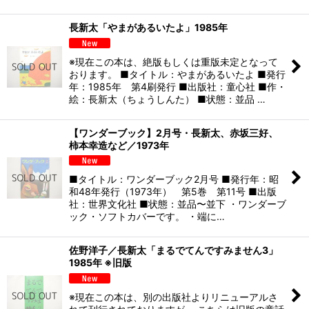
長新太「やまがあるいたよ」1985年
※現在この本は、絶版もしくは重版未定となって
おります。 ■タイトル：やまがあるいたよ ■発行
年：1985年 第4刷発行 ■出版社：童心社 ■作・
絵：長新太（ちょうしんた） ■状態：並品 …
【ワンダーブック】2月号・長新太、赤坂三好、
柿本幸造など／1973年
■タイトル：ワンダーブック2月号 ■発行年：昭
和48年発行（1973年） 第5巻 第11号 ■出版
社：世界文化社 ■状態：並品〜並下 ・ワンダーブ
ック・ソフトカバーです。 ・端に…
佐野洋子／長新太「まるでてんですみません3」
1985年 ※旧版
※現在この本は、別の出版社よりリニューアルさ