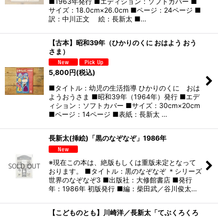
■1963年発行 ■エディション：ソフトカバー ■
サイズ：18.0cm×26.0cm ■ページ：24ページ ■
訳：中川正文 絵：長新太 ■…
【古本】昭和39年（ひかりのくに おはよう おう
さま）
5,800
円
(税込)
■タイトル：幼児の生活指導 ひかりのくに おは
ようおうさま ■昭和39年（1964年）発行 ■エデ
ィション：ソフトカバー ■サイズ：30cm×20cm
■ページ：14ページ ■表紙：長新太 …
長新太(挿絵)「黒のなぞなぞ」1986年
※現在この本は、絶版もしくは重版未定となって
おります。 ■タイトル：黒のなぞなぞ ＊シリーズ
世界のなぞなぞ3 ■出版社：大修館書店 ■発行
年：1986年 初版発行 ■編：柴田武／谷川俊太…
【こどものとも】川崎洋／長新太「てぶくろくろ