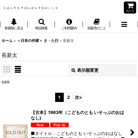
カート
新着順に見る
商品検索
ご利用案内
卸販売のこと
ホーム
>
＜日本の作家＞ さ・た行
>
長新太
長新太
表示順変更
閉じる
68
件
表示数
:
1
2
次
»
並び順
:
【古本】1963年（こどものとも いそっぷのおは
なし)
絞り込む
■タイトル：こどものとも いそっぷのおはなし