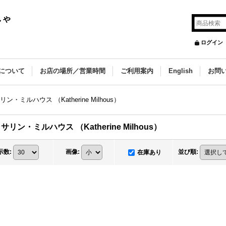
しゃ
ログイン
について
お店の場所／営業時間
ご利用案内
English
お問
ン・ミルハウス （Katherine Milhous）
サリン・ミルハウス （Katherine Milhous）
示数
:
画像
:
並び順
:
在庫あり