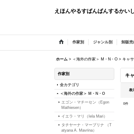
えほんやるすばんばんするかい
作家別
ジャンル別
卸販売
ホーム
>
＜海外の作家＞ M・N・O
>
キャサリ
作家別
キャ
全カテゴリ
表
＜海外の作家＞ M・N・O
エゴン・マチーセン（Egon
0
件
Mathiesen）
イエラ・マリ（Iela Mari）
タチヤーナ・マーブリナ （T
atyana A. Mavrina）