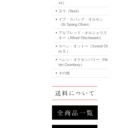
ss）
ヌラ（Nura）
イブ・スパング・オルセン
（Ib Spang Olsen）
アルフレッド・オルシェウス
キー（Alfred Olschewski）
スベン・オットー（Svend Ot
to S.）
ヘレン・オクセンバリー（He
len Oxenbury）
その他