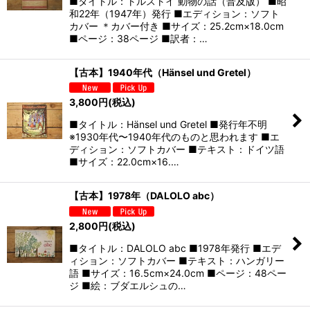
■タイトル：トルストイ 動物の話（普及版） ■昭
和22年（1947年）発行 ■エディション：ソフト
カバー ＊カバー付き ■サイズ：25.2cm×18.0cm
■ページ：38ページ ■訳者：…
【古本】1940年代（Hänsel und Gretel）
3,800
円
(税込)
■タイトル：Hänsel und Gretel ■発行年不明
※1930年代〜1940年代のものと思われます ■エ
ディション：ソフトカバー ■テキスト：ドイツ語
■サイズ：22.0cm×16.…
【古本】1978年（DALOLO abc）
2,800
円
(税込)
■タイトル：DALOLO abc ■1978年発行 ■エデ
ィション：ソフトカバー ■テキスト：ハンガリー
語 ■サイズ：16.5cm×24.0cm ■ページ：48ペー
ジ ■絵：ブダエルシュの…