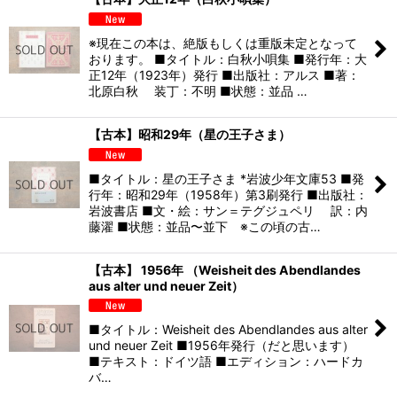
※現在この本は、絶版もしくは重版未定となって
おります。 ■タイトル：白秋小唄集 ■発行年：大
正12年（1923年）発行 ■出版社：アルス ■著：
北原白秋 装丁：不明 ■状態：並品 …
【古本】昭和29年（星の王子さま）
■タイトル：星の王子さま *岩波少年文庫53 ■発
行年：昭和29年（1958年）第3刷発行 ■出版社：
岩波書店 ■文・絵：サン＝テグジュペリ 訳：内
藤濯 ■状態：並品〜並下 ※この頃の古…
【古本】 1956年 （Weisheit des Abendlandes
aus alter und neuer Zeit）
■タイトル：Weisheit des Abendlandes aus alter
und neuer Zeit ■1956年発行（だと思います）
■テキスト：ドイツ語 ■エディション：ハードカ
バ…