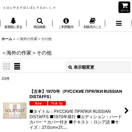
カート
新着順に見る
商品検索
ご利用案内
卸販売のこと
ホーム
>
＜海外の作家＞その他
＜海外の作家＞その他
表示順変更
閉じる
33
件
表示数
:
【古本】1970年（РУССКИЕ ПРЯЛКИ RUSSIAN
DISTAFFS）
並び順
:
■タイトル：РУССКИЕ ПРЯЛКИ RUSSIAN
絞り込む
DISTAFFS ■1970年発行 ■エディション：ハード
カバー ＊カバー付き ■テキスト：ロシア語 ■サ
イズ：27.0cm×21.…