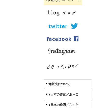
卸販売について
●日本の作家／あ～こ
●日本の作家／さ～と