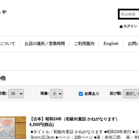
しゃ
ログイン
について
お店の場所／営業時間
ご利用案内
English
お問
の他
示数
:
画像
:
並び順
:
在庫あり
【古本】昭和24年（初級向童話 かねがなります）
4,200円
(税込)
■タイトル：初級向童話 かねがなります ■昭和24年発行 ■
0cm×15.0cm ■ページ：188ページ ■著：奈街三郎 画：