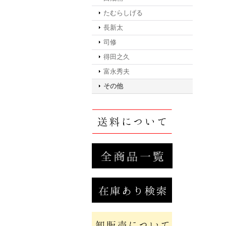
たむらしげる
長新太
司修
得田之久
富永秀夫
その他