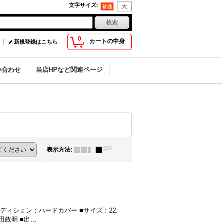
文字サイズ
:
0
カートの中身
新規登録はこちら
い合わせ
当店HPなど関連ページ
表示方法
:
エディション：ハードカバー ■サイズ：22.
寺田政明 ■出…