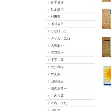
鈴木悦郎
鈴木義治
杉田豊
瀬川康男
せなけいこ
タイガー立石
大道あや
高羽賢一
滝平二郎
武井武雄
竹久夢二
田島征三
田名網敬一
谷内六郎
谷内こうた
田畑精一