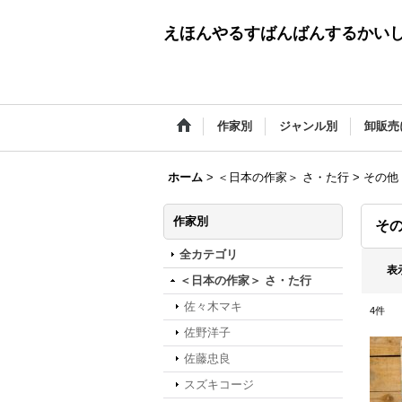
えほんやるすばんばんするかい
作家別
ジャンル別
卸販売
ホーム
>
＜日本の作家＞ さ・た行
>
その他
作家別
そ
全カテゴリ
表
＜日本の作家＞ さ・た行
佐々木マキ
4
件
佐野洋子
佐藤忠良
スズキコージ