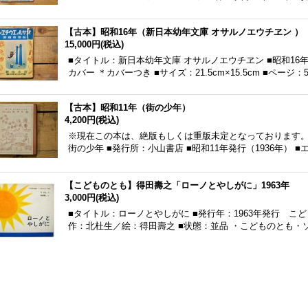
【古本】昭和16年（新日本幼年文庫 オサルノエウチヱン ）
15,000円
(税込)
■タイトル：新日本幼年文庫 オサルノエウチヱン ■昭和16年
カバー ＊カバーつき ■サイズ：21.5cm×15.5cm ■ページ：
【古本】昭和11年（街の少年）
4,200円
(税込)
※現在この本は、絶版もしくは重版未定となっております。
街の少年 ■発行所：小山書店 ■昭和11年発行（1936年） 
【こどものとも】得田壽之「ローノとやしがに」1963年
3,000円
(税込)
■タイトル：ローノとやしがに ■発行年：1963年発行 こど
作：北杜生／絵：得田壽之 ■状態：並品 ・こどものとも・