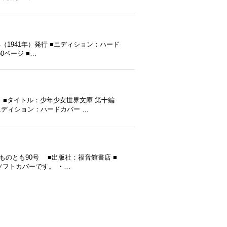
（1941年）発行 ■エディション：ハード
50ページ ■…
 ■タイトル：少年少女世界文庫 第十編
■エディション：ハードカバー …
ものとも90号 ■出版社：福音館書店 ■
ソフトカバーです。 ・…