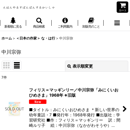
カート
新着順に見る
商品検索
ご利用案内
卸販売のこと
ホーム
>
＜日本の作家＞ な・は行
>
中川宗弥
中川宗弥
表示順変更
閉じる
7
件
表示数
:
フィリス＝マッギンリー／中川宗弥「みにくいお
ひめさま」1968年 ※旧版
並び順
:
■タイトル：みにくいおひめさま ＊新しい世界の
絞り込む
幼年童話・7 ■発行年：1968年発行 ■出版社：学
習研究社 ■作：フィリス＝マッギンリー 訳：間
崎ルリ子 絵：中川宗弥（なかがわそうや）…