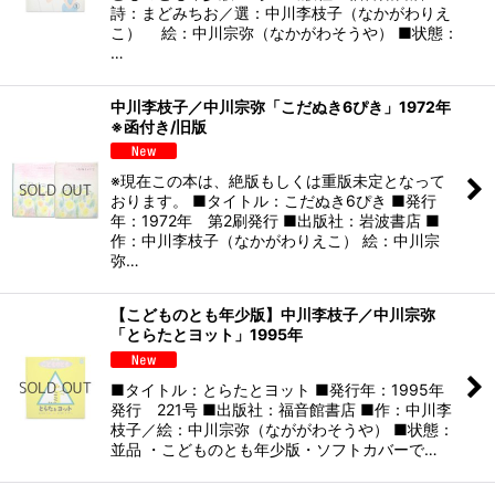
詩：まどみちお／選：中川李枝子（なかがわりえ
こ） 絵：中川宗弥（なかがわそうや） ■状態：
…
中川李枝子／中川宗弥「こだぬき6ぴき」1972年
※函付き/旧版
※現在この本は、絶版もしくは重版未定となって
おります。 ■タイトル：こだぬき6ぴき ■発行
年：1972年 第2刷発行 ■出版社：岩波書店 ■
作：中川李枝子（なかがわりえこ） 絵：中川宗
弥…
【こどものとも年少版】中川李枝子／中川宗弥
「とらたとヨット」1995年
■タイトル：とらたとヨット ■発行年：1995年
発行 221号 ■出版社：福音館書店 ■作：中川李
枝子／絵：中川宗弥（なががわそうや） ■状態：
並品 ・こどものとも年少版・ソフトカバーで…