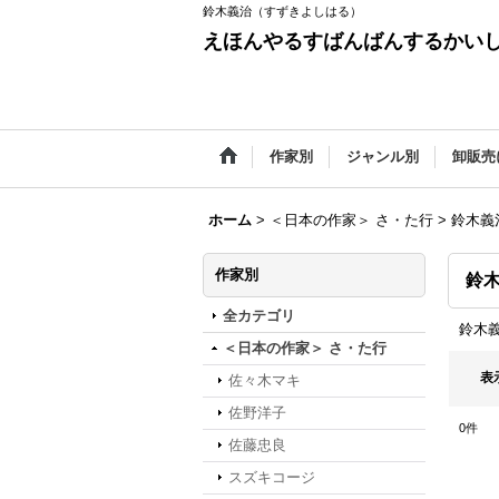
鈴木義治（すずきよしはる）
えほんやるすばんばんするかい
作家別
ジャンル別
卸販売
ホーム
>
＜日本の作家＞ さ・た行
>
鈴木義
作家別
鈴
全カテゴリ
鈴木
＜日本の作家＞ さ・た行
表
佐々木マキ
佐野洋子
0
件
佐藤忠良
スズキコージ