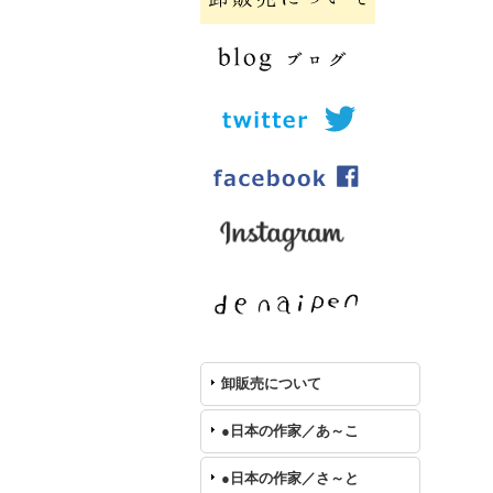
卸販売について
●日本の作家／あ～こ
●日本の作家／さ～と