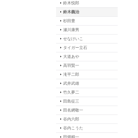
鈴木悦郎
鈴木義治
杉田豊
瀬川康男
せなけいこ
タイガー立石
大道あや
高羽賢一
滝平二郎
武井武雄
竹久夢二
田島征三
田名網敬一
谷内六郎
谷内こうた
田畑精一