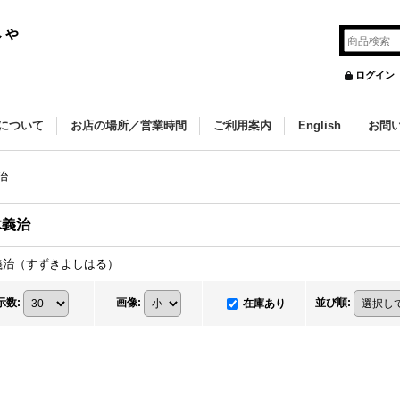
しゃ
ログイン
について
お店の場所／営業時間
ご利用案内
English
お問
治
木義治
義治（すずきよしはる）
示数
:
画像
:
並び順
:
在庫あり