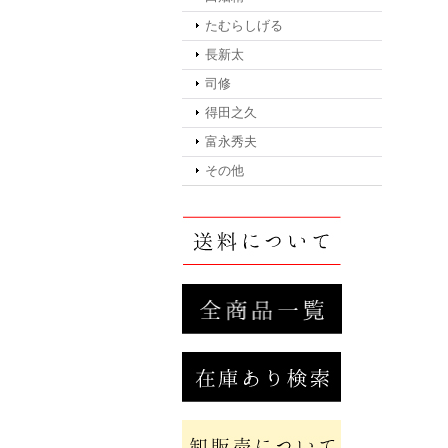
たむらしげる
長新太
司修
得田之久
富永秀夫
その他