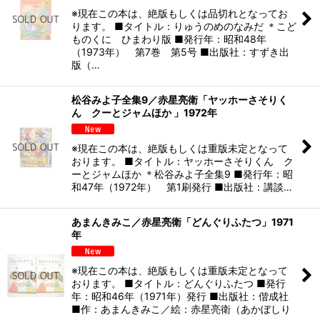
※現在この本は、絶版もしくは品切れとなってお
ります。 ■タイトル：りゅうのめのなみだ ＊こど
ものくに ひまわり版 ■発行年：昭和48年
（1973年） 第7巻 第5号 ■出版社：すずき出
版（…
松谷みよ子全集9／赤星亮衛「ヤッホーさそりく
ん クーとジャムほか 」1972年
※現在この本は、絶版もしくは重版未定となって
おります。 ■タイトル：ヤッホーさそりくん ク
ーとジャムほか ＊松谷みよ子全集9 ■発行年：昭
和47年（1972年） 第1刷発行 ■出版社：講談…
あまんきみこ／赤星亮衛「どんぐりふたつ」1971
年
※現在この本は、絶版もしくは重版未定となって
おります。 ■タイトル：どんぐりふたつ ■発行
年：昭和46年（1971年）発行 ■出版社：偕成社
■作：あまんきみこ／絵：赤星亮衛（あかぼしり