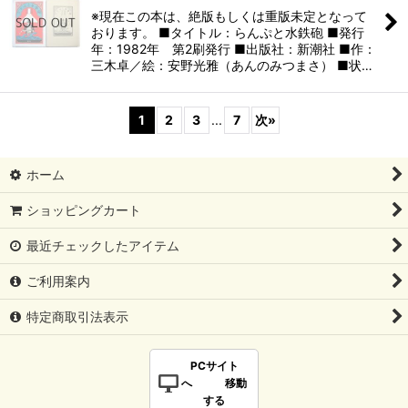
※現在この本は、絶版もしくは重版未定となって
おります。 ■タイトル：らんぷと水鉄砲 ■発行
年：1982年 第2刷発行 ■出版社：新潮社 ■作：
三木卓／絵：安野光雅（あんのみつまさ） ■状…
1
2
3
...
7
次
»
ホーム
ショッピングカート
最近チェックしたアイテム
ご利用案内
特定商取引法表示
PCサイト
へ 移動
する