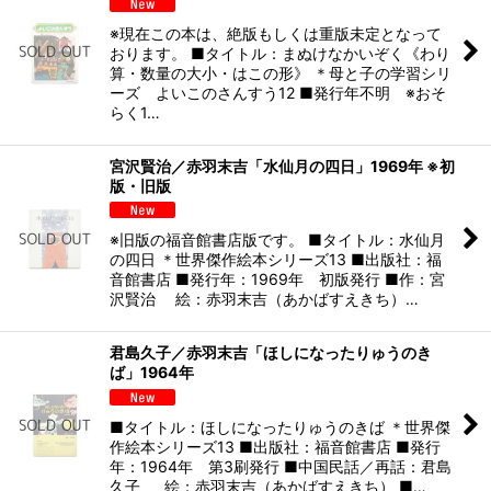
※現在この本は、絶版もしくは重版未定となって
おります。 ■タイトル：まぬけなかいぞく《わり
算・数量の大小・はこの形》 ＊母と子の学習シリ
ーズ よいこのさんすう12 ■発行年不明 ※おそ
らく1…
宮沢賢治／赤羽末吉「水仙月の四日」1969年 ※初
版・旧版
※旧版の福音館書店版です。 ■タイトル：水仙月
の四日 ＊世界傑作絵本シリーズ13 ■出版社：福
音館書店 ■発行年：1969年 初版発行 ■作：宮
沢賢治 絵：赤羽末吉（あかばすえきち）…
君島久子／赤羽末吉「ほしになったりゅうのき
ば」1964年
■タイトル：ほしになったりゅうのきば ＊世界傑
作絵本シリーズ13 ■出版社：福音館書店 ■発行
年：1964年 第3刷発行 ■中国民話／再話：君島
久子 絵：赤羽末吉（あかばすえきち） ■…