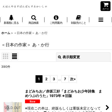
カート
新着順に見る
商品検索
ご利用案内
卸販売のこと
ホーム
>
＜日本の作家＞ あ・か行
＜日本の作家＞ あ・か行
表示順変更
閉じる
390
件
サブカテゴリ
:
1
2
3
...
7
次
»
表示数
:
まどみちお／赤坂三好「まどみちお少年詩集 ま
めつぶのうた」1973年 ※旧版
並び順
:
※現在この本は、絶版もしくは重版未定となって