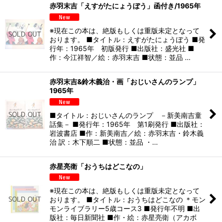
赤羽末吉「えすがたにょうぼう」函付き/1965年
※現在この本は、絶版もしくは重版未定となって
おります。 ■タイトル：えすがたにょうぼう ■発
行年：1965年 初版発行 ■出版社：盛光社 ■
作：今江祥智／絵：赤羽末吉 ■状態：並品 …
赤羽末吉&鈴木義治・画「おじいさんのランプ」
1965年
■タイトル：おじいさんのランプ －新美南吉童
話集－ ■発行年：1965年 第1刷発行 ■出版社：
岩波書店 ■作：新美南吉／絵：赤羽末吉・鈴木義
治 訳：木下順二 ■状態：並品 ・…
赤星亮衛「おうちはどこなの」
※現在この本は、絶版もしくは重版未定となって
おります。 ■タイトル：おうちはどこなの ＊モン
モンライブラリー5歳コース3 ■発行年不明 ■出
版社：毎日新聞社 ■作・絵：赤星亮衛（アカボ