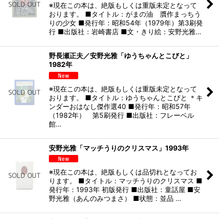
※現在この本は、絶版もしくは重版未定となって
おります。 ■タイトル：がまの油 贋作まっちう
りの少女 ■発行年：昭和54年（1979年）第3刷発
行 ■出版社：岩崎書店 ■文・きり絵：安野光雅…
野長瀬正夫／安野光雅「ゆうちゃんとこびと」
1982年
※現在この本は、絶版もしくは重版未定となって
おります。 ■タイトル：ゆうちゃんとこびと ＊キ
ンダーおはなし傑作選40 ■発行年：昭和57年
（1982年） 第5刷発行 ■出版社：フレーベル
館…
安野光雅「マッチうりのクリスマス」1993年
※現在この本は、絶版もしくは品切れとなってお
ります。 ■タイトル：マッチうりのクリスマス ■
発行年：1993年 初版発行 ■出版社：童話屋 ■安
野光雅（あんのみつまさ） ■状態：並品 …