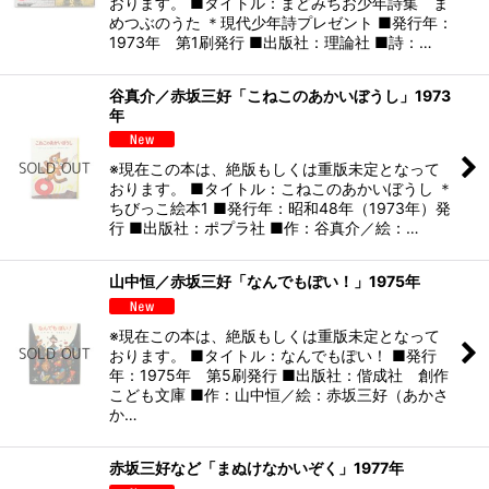
絞り込む
おります。 ■タイトル：まどみちお少年詩集 ま
めつぶのうた ＊現代少年詩プレゼント ■発行年：
1973年 第1刷発行 ■出版社：理論社 ■詩：…
谷真介／赤坂三好「こねこのあかいぼうし」1973
年
※現在この本は、絶版もしくは重版未定となって
おります。 ■タイトル：こねこのあかいぼうし ＊
ちびっこ絵本1 ■発行年：昭和48年（1973年）発
行 ■出版社：ポプラ社 ■作：谷真介／絵：…
山中恒／赤坂三好「なんでもぽい！」1975年
※現在この本は、絶版もしくは重版未定となって
おります。 ■タイトル：なんでもぽい！ ■発行
年：1975年 第5刷発行 ■出版社：偕成社 創作
こども文庫 ■作：山中恒／絵：赤坂三好（あかさ
か…
赤坂三好など「まぬけなかいぞく」1977年