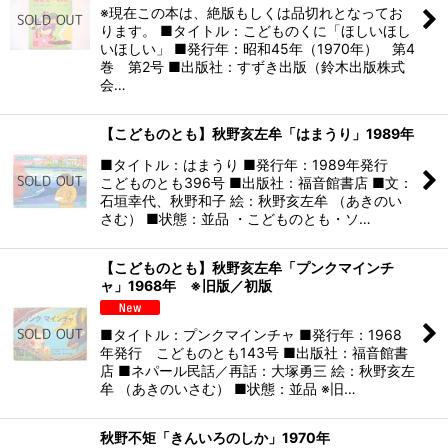
※現在この本は、絶版もしくは品切れとなってお
ります。 ■タイトル：こどものくに「ほしいほし
いほしい」 ■発行年：昭和45年（1970年） 第4
巻 第2号 ■出版社：すずき出版（鈴木出版株式
会…
【こどものとも】秋野亥左牟「はまうり」1989年
■タイトル：はまうり ■発行年：1989年発行
こどものとも396号 ■出版社：福音館書店 ■文：
石垣幸代、秋野和子 絵：秋野亥左牟 （あきのい
さむ） ■状態：並品 ・こどものとも・ソ…
【こどものとも】秋野亥左牟「プンクマインチ
ャ」1968年 ※旧版／初版
■タイトル：プンクマインチャ ■発行年：1968
年発行 こどものとも143号 ■出版社：福音館書
店 ■ネパール民話／再話：大塚勇三 絵：秋野亥左
牟 （あきのいさむ） ■状態：並品 ※旧…
秋野不矩「きんいろのしか」1970年