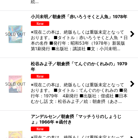
絵…
小川未明／朝倉摂「赤いろうそくと人魚」1978年
※現在この本は、絶版もしくは重版未定となって
おります。 ■タイトル：赤いろうそくと人魚 ＊日
本の名作 ■発行年：昭和53年（1978年）新装版
第1刷発行 ■出版社：講談社 ■文：小川未明…
松谷みよ子／朝倉摂「てんぐのかくれみの」1979
年
※現在この本は、絶版もしくは重版未定となって
おります。 ■タイトル：てんぐのかくれみの ■発
行年：1979年 4刷発行 ■出版社：偕成社 ■日本
むかし話 文：松谷みよ子／絵：朝倉摂（あさ…
アンデルセン／朝倉摂「マッチうりのしょうじ
ょ」1966年 ※函付き
※現在この本は、絶版もしくは重版未定となって