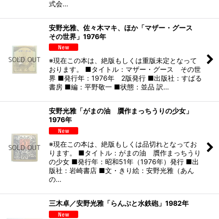
式会…
安野光雅、佐々木マキ、ほか「マザー・グース
その世界」1976年
※現在この本は、絶版もしくは重版未定となって
おります。 ■タイトル：マザー・グース その世
界 ■発行年：1976年 2版発行 ■出版社：すばる
書房 ■編：平野敬一 ■状態：並品 訳…
安野光雅「がまの油 贋作まっちうりの少女」
1976年
※現在この本は、絶版もしくは品切れとなってお
ります。 ■タイトル：がまの油 贋作まっちうり
の少女 ■発行年：昭和51年（1976年）発行 ■出
版社：岩崎書店 ■文・きり絵：安野光雅（あん
の…
三木卓／安野光雅「らんぷと水鉄砲」1982年