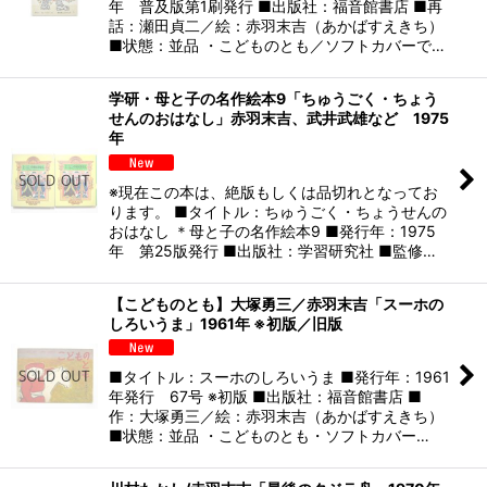
年 普及版第1刷発行 ■出版社：福音館書店 ■再
話：瀬田貞二／絵：赤羽末吉（あかばすえきち）
■状態：並品 ・こどものとも／ソフトカバーで…
学研・母と子の名作絵本9「ちゅうごく・ちょう
せんのおはなし」赤羽末吉、武井武雄など 1975
年
※現在この本は、絶版もしくは品切れとなってお
ります。 ■タイトル：ちゅうごく・ちょうせんの
おはなし ＊母と子の名作絵本9 ■発行年：1975
年 第25版発行 ■出版社：学習研究社 ■監修…
【こどものとも】大塚勇三／赤羽末吉「スーホの
しろいうま」1961年 ※初版／旧版
■タイトル：スーホのしろいうま ■発行年：1961
年発行 67号 ※初版 ■出版社：福音館書店 ■
作：大塚勇三／絵：赤羽末吉（あかばすえきち）
■状態：並品 ・こどものとも・ソフトカバー…