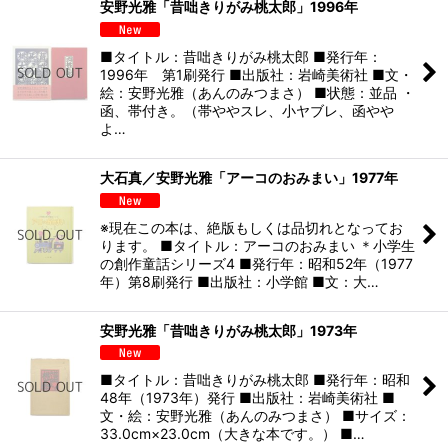
安野光雅「昔咄きりがみ桃太郎」1996年
■タイトル：昔咄きりがみ桃太郎 ■発行年：
1996年 第1刷発行 ■出版社：岩崎美術社 ■文・
絵：安野光雅（あんのみつまさ） ■状態：並品 ・
函、帯付き。（帯ややスレ、小ヤブレ、函やや
よ…
大石真／安野光雅「アーコのおみまい」1977年
※現在この本は、絶版もしくは品切れとなってお
ります。 ■タイトル：アーコのおみまい ＊小学生
の創作童話シリーズ4 ■発行年：昭和52年（1977
年）第8刷発行 ■出版社：小学館 ■文：大…
安野光雅「昔咄きりがみ桃太郎」1973年
■タイトル：昔咄きりがみ桃太郎 ■発行年：昭和
48年（1973年）発行 ■出版社：岩崎美術社 ■
文・絵：安野光雅（あんのみつまさ） ■サイズ：
33.0cm×23.0cm（大きな本です。） ■…