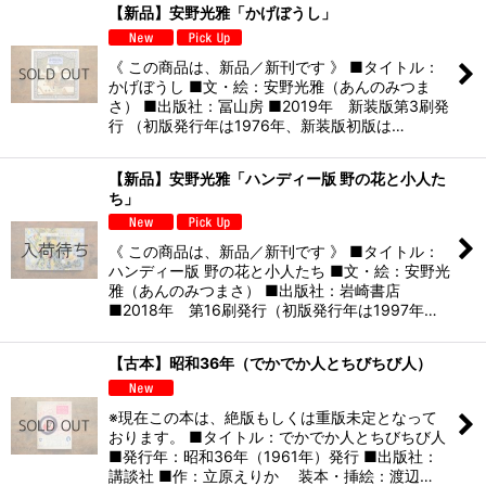
【新品】安野光雅「かげぼうし」
《 この商品は、新品／新刊です 》 ■タイトル：
かげぼうし ■文・絵：安野光雅（あんのみつま
さ） ■出版社：冨山房 ■2019年 新装版第3刷発
行 （初版発行年は1976年、新装版初版は…
【新品】安野光雅「ハンディー版 野の花と小人た
ち」
《 この商品は、新品／新刊です 》 ■タイトル：
ハンディー版 野の花と小人たち ■文・絵：安野光
雅（あんのみつまさ） ■出版社：岩崎書店
■2018年 第16刷発行（初版発行年は1997年…
【古本】昭和36年（でかでか人とちびちび人）
※現在この本は、絶版もしくは重版未定となって
おります。 ■タイトル：でかでか人とちびちび人
■発行年：昭和36年（1961年）発行 ■出版社：
講談社 ■作：立原えりか 装本・挿絵：渡辺…