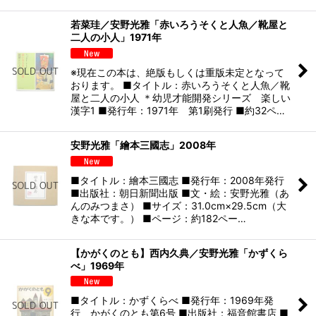
若菜珪／安野光雅「赤いろうそくと人魚／靴屋と
二人の小人」1971年
※現在この本は、絶版もしくは重版未定となって
おります。 ■タイトル：赤いろうそくと人魚／靴
屋と二人の小人 ＊幼児才能開発シリーズ 楽しい
漢字1 ■発行年：1971年 第1刷発行 ■約32ペ…
安野光雅「繪本三國志」2008年
■タイトル：繪本三國志 ■発行年：2008年発行
■出版社：朝日新聞出版 ■文・絵：安野光雅（あ
んのみつまさ） ■サイズ：31.0cm×29.5cm（大
きな本です。） ■ページ：約182ペー…
【かがくのとも】西内久典／安野光雅「かずくら
べ」1969年
■タイトル：かずくらべ ■発行年：1969年発
行 かがくのとも第6号 ■出版社：福音館書店 ■