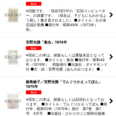
※旧版です。 ・現在刊行中の「石頭コンピュータ
ー」の原書です。 （現在は、子どもにもわかるよ
う易しく書き直されました） ■タイトル：わが友
石頭計算機 ■発行年：昭和48年（1973年）
初…
安野光雅「集合」1974年
※現在この本は、絶版もしくは重版未定となって
おります。 ■タイトル：集合 ■発行年：昭和49
年（1974年） 初版発行 ■出版社：ダイヤモンド
社 ■文・絵：安野光雅（あんのみつまさ） ■…
飯島敏子／安野光雅「でんぐりかえってぽん」
1975年
※現在この本は、絶版もしくは品切れとなってお
ります。 ■タイトル：でんぐりかえってぽん ■発
行年：昭和50年（1975年）発行 第7巻 第1
号 4月号 ■出版社：ひかりのくに昭和出版株