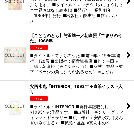
おります。 ■タイトル：マッチうりのしょうじょ
＊世界おはなし絵本13 ■発行年：昭和41年
（1966年）発行 ■出版社：偕成社 ■作：ハン
ス…
【こどものとも】与田準一／朝倉摂「てまりのう
た」1966年
■タイトル：てまりのうた ■発行年：1966年発
行 128号 ■出版社：福音館書店 ■作：与田準一
／絵：朝倉摂（あさくらせつ） ■状態：並品〜並
下（ページの角にシミがあるため） ※こども…
安西水丸「INTERIOR」1993年 ※直筆イラスト入
り
■タイトル：INTERIOR ■発行年記載なし
※1993年の作品です。 ■出版社：ギンザ・グラフ
ィック・ギャラリー ■絵（作）：安西水丸（あん
ざいみずまる） ■状態：並品 ※真ん中のペ…