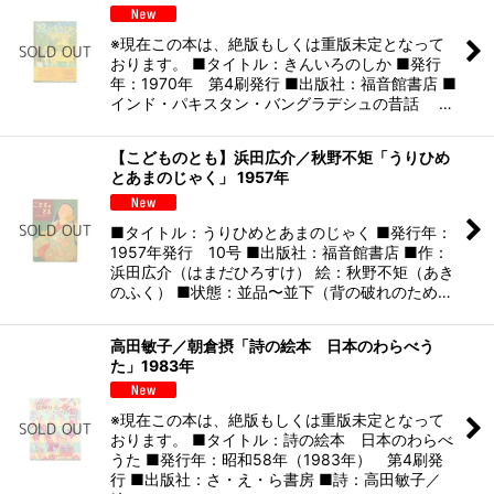
※現在この本は、絶版もしくは重版未定となって
おります。 ■タイトル：きんいろのしか ■発行
年：1970年 第4刷発行 ■出版社：福音館書店 ■
インド・パキスタン・バングラデシュの昔話 …
【こどものとも】浜田広介／秋野不矩「うりひめ
とあまのじゃく」 1957年
■タイトル：うりひめとあまのじゃく ■発行年：
1957年発行 10号 ■出版社：福音館書店 ■作：
浜田広介（はまだひろすけ） 絵：秋野不矩（あき
のふく） ■状態：並品〜並下（背の破れのため…
高田敏子／朝倉摂「詩の絵本 日本のわらべう
た」1983年
※現在この本は、絶版もしくは重版未定となって
おります。 ■タイトル：詩の絵本 日本のわらべ
うた ■発行年：昭和58年（1983年） 第4刷発
行 ■出版社：さ・え・ら書房 ■詩：高田敏子／