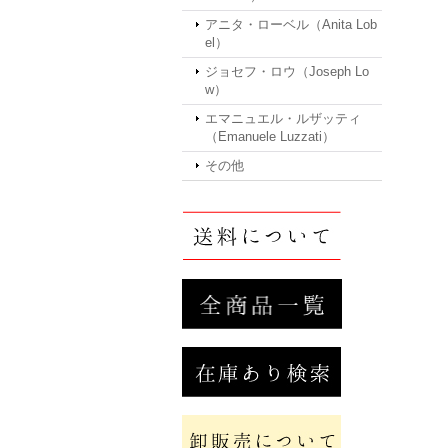
アニタ・ローベル（Anita Lob
el）
ジョセフ・ロウ（Joseph Lo
w）
エマニュエル・ルザッティ
（Emanuele Luzzati）
その他