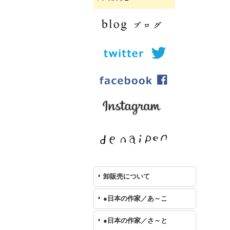
卸販売について
●日本の作家／あ～こ
●日本の作家／さ～と