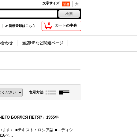
文字サイズ
:
0
カートの中身
新規登録はこちら
い合わせ
当店HPなど関連ページ
表示方法
:
БОЯЛСЯ ПЕТЯ?」1955年
だと思います） ■テキスト：ロシア語 ■エディシ
約16ペ…