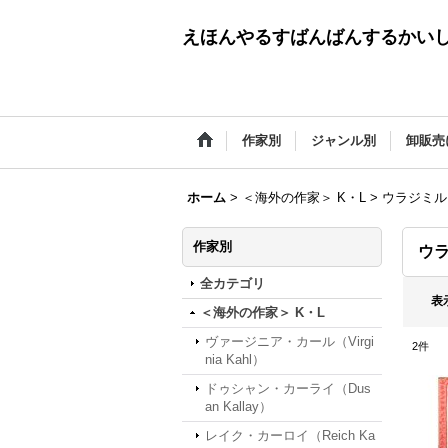
えほんやるすばんばんするかい
作家別
ジャンル別
卸販売
ホーム
>
＜海外の作家＞ K・L
>
ウラジミル・レ
作家別
ウラ
全カテゴリ
表
＜海外の作家＞ K・L
ヴァージニア・カール（Virgi
2
件
nia Kahl）
ドゥシャン・カーライ（Dus
an Kallay）
レイク・カーロイ（Reich Ka