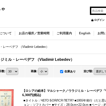
しゃ
ログイン
について
お店の場所／営業時間
ご利用案内
English
お問
ーベデフ （Vladimir Lebedev）
ジミル・レーベデフ （Vladimir Lebedev）
示数
:
画像
:
並び順
:
在庫あり
【ロシアの絵本】マルシャーク／ウラジミル・レーベデフ「ЧЕГО 
6,300円
(税込)
■タイトル：ЧЕГО БОЯЛСЯ ПЕТЯ? ■1955年発行（
ョン：ソフトカバー ■サイズ：28.0cm×22.0cm ■ページ：