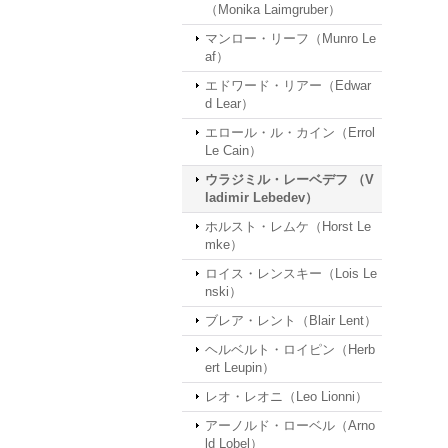
（Monika Laimgruber）
マンロー・リーフ（Munro Le
af）
エドワード・リアー（Edwar
d Lear）
エロール・ル・カイン（Errol
Le Cain）
ウラジミル・レーベデフ （V
ladimir Lebedev）
ホルスト・レムケ（Horst Le
mke）
ロイス・レンスキー（Lois Le
nski）
ブレア・レント（Blair Lent）
ヘルベルト・ロイピン（Herb
ert Leupin）
レオ・レオニ（Leo Lionni）
アーノルド・ローベル（Arno
ld Lobel）