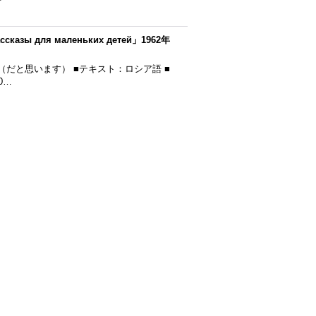
для маленьких детей」1962年
962年発行（だと思います） ■テキスト：ロシア語 ■
0…