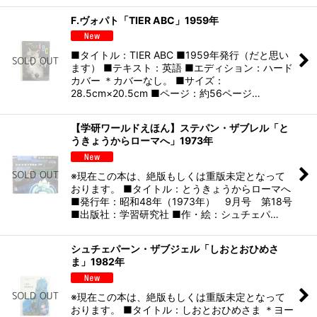
F.ヴォパト「TIER ABC」1959年
■タイトル：TIER ABC ■1959年発行（だと思い
ます） ■テキスト：英語 ■エディション：ハード
カバー ＊カバーなし。 ■サイズ：
28.5cm×20.5cm ■ページ：約56ページ…
【学研ワールドえほん】ステパン・ザブレル「と
うきょうからローマへ」1973年
※現在この本は、絶版もしくは重版未定となって
おります。 ■タイトル：とうきょうからローマへ
■発行年：昭和48年（1973年） 9月号 第18号
■出版社：学習研究社 ■作・絵：シュチェパ…
シュチェパーン・ザブジェル「しおとおひめさ
ま」1982年
※現在この本は、絶版もしくは重版未定となって
おります。 ■タイトル：しおとおひめさま ＊ヨー