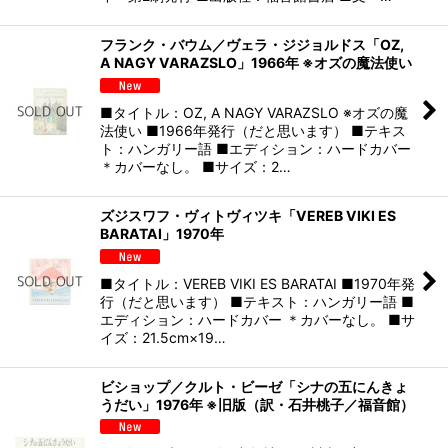
フランク・バウム／ヴェラ・ジジョルドス「OZ,
A NAGY VARAZSLO」1966年 ※オズの魔法使い
■タイトル：OZ, A NAGY VARAZSLO ※オズの魔
法使い ■1966年発行（だと思います） ■テキス
ト：ハンガリー語 ■エディション：ハードカバー
＊カバーなし。 ■サイズ：2…
ズジスワフ・ヴィトヴィツキ「VEREB VIKI ES
BARATAI」1970年
■タイトル：VEREB VIKI ES BARATAI ■1970年発
行（だと思います） ■テキスト：ハンガリー語 ■
エディション：ハードカバー ＊カバーなし。 ■サ
イズ：21.5cm×19…
ビショップ／クルト・ビーゼ「シナの五にんきょ
うだい」1976年 ※旧版（訳・石井桃子／福音館）