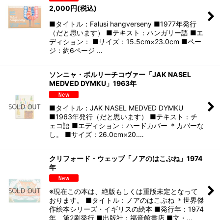
2,000
円
(税込)
■タイトル：Falusi hangverseny ■1977年発行
（だと思います） ■テキスト：ハンガリー語 ■エ
ディション： ■サイズ：15.5cm×23.0cm ■ペー
ジ：約6ページ …
ソンニャ・ボルリーチコヴァー「JAK NASEL
MEDVED DYMKU」1963年
■タイトル：JAK NASEL MEDVED DYMKU
■1963年発行（だと思います） ■テキスト：チ
ェコ語 ■エディション：ハードカバー ＊カバーな
し。 ■サイズ：26.0cm×20.…
クリフォード・ウェッブ「ノアのはこぶね」1974
年
※現在この本は、絶版もしくは重版未定となって
おります。 ■タイトル：ノアのはこぶね ＊世界傑
作絵本シリーズ・イギリスの絵本 ■発行年：1974
年 第2刷発行 ■出版社：福音館書店 ■文・…