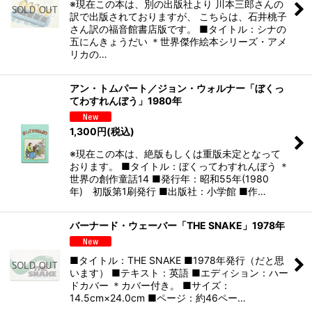
※現在この本は、別の出版社より 川本三郎さんの
訳で出版されておりますが、 こちらは、石井桃子
さん訳の福音館書店版です。 ■タイトル：シナの
五にんきょうだい ＊世界傑作絵本シリーズ・アメ
リカの…
アン・トムパート／ジョン・ウォルナー「ぼくっ
てわすれんぼう」1980年
1,300
円
(税込)
※現在この本は、絶版もしくは重版未定となって
おります。 ■タイトル：ぼくってわすれんぼう ＊
世界の創作童話14 ■発行年：昭和55年(1980
年) 初版第1刷発行 ■出版社：小学館 ■作…
バーナード・ウェーバー「THE SNAKE」1978年
■タイトル：THE SNAKE ■1978年発行（だと思
います） ■テキスト：英語 ■エディション：ハー
ドカバー ＊カバー付き。 ■サイズ：
14.5cm×24.0cm ■ページ：約46ペー…