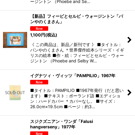
ージントン （Phoebe and Se…
【新品】フィービとセルビ・ウォージントン「パ
ンやのくまさん」
1,100
円
(税込)
《 この商品は、新品／新刊です 》 ■タイトル：
パンやのくまさん ＊世界傑作絵本シリーズ・イギ
リスの絵本 ■作・絵：フィービとセルビ・ウォー
ジントン （Phoebe and Selby W…
イグナツィ・ヴィッツ「PAMPILIO」1967年
■タイトル：PAMPILIO ■1967年発行（だと思い
ます） ■テキスト：ポーランド語 ■エディショ
ン：ハードカバー ＊カバーなし。 ■サイズ：
26.0cm×19.5cm ■ページ：約3…
スジクズニアン・ワンダ「Falusi
hangverseny」1977年