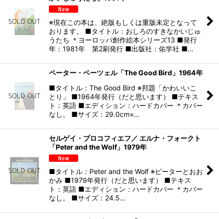
※現在この本は、絶版もしくは重版未定となって
おります。 ■タイトル：おしろのすきなかいじゅ
うたち ＊ヨーロッパ創作絵本シリーズ13 ■発行
年：1981年 第2刷発行 ■出版社：佑学社 ■…
ペーター・ベーツェル「The Good Bird」1964年
■タイトル：The Good Bird ※邦題「かわいいこ
とり」 ■1964年発行（だと思います） ■テキス
ト：英語 ■エディション：ハードカバー ＊カバー
なし。 ■サイズ：29.0cm×…
セルゲイ・プロコフィエフ／ エルナ・フォークト
「Peter and the Wolf」1979年
■タイトル：Peter and the Wolf ※ピーターとおお
かみ ■1979年発行（だと思います） ■テキス
ト：英語 ■エディション：ハードカバー ＊カバー
なし。 ■サイズ：24.5…