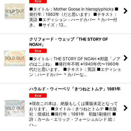
■タイトル：Mother Goose in hieroglyphicks ■
発行年：1962年（だと思います） ■テキスト：
英語 ■エディション：ハードカバー ＊カバー付
き。 ■サイズ：12…
クリフォード・ウェッブ「THE STORY OF
NOAH」
■タイトル：THE STORY OF NOAH ※邦題「ノア
のはこぶね」 ■発行年不明 ※1940年代〜1960年
代だと思います。 ■テキスト：英語 ■エディショ
ン：ハードカバー ＊カバーな…
ハラルド・ウィーベリ「きつねとトムテ」1981年
※現在この本は、絶版もしくは重版未定となって
おります。 ■タイトル：きつねとトムテ ■出版
社：偕成社 ■発行年：1981年 初版1刷発行 ■
詩：カール・エリック・フォーシュルンド 絵：
ハ…