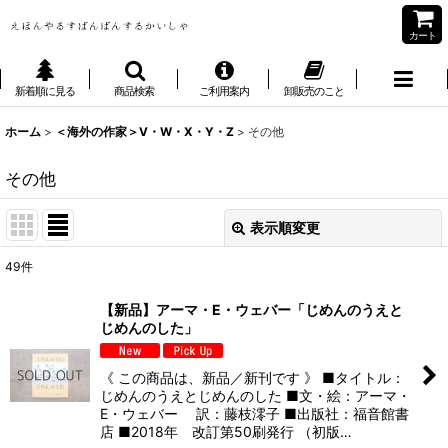
カート
新着順に見る
商品検索
ご利用案内
卸販売のこと
ホーム
>
＜海外の作家＞V・W・X・Y・Z
>
その他
その他
表示順変更
閉じる
49
件
表示数
:
【新品】アーマ・E・ウェバー「じめんのうえと
じめんのした」
並び順
:
《 この商品は、新品／新刊です 》 ■タイトル：
絞り込む
じめんのうえとじめんのした ■文・絵：アーマ・
E・ウェバー 訳：藤枝澪子 ■出版社：福音館書
店 ■2018年 改訂第50刷発行 （初版…