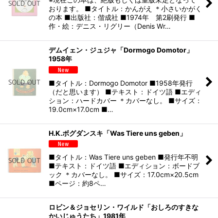
おります。 ■タイトル：かんがえ ＊小さいかがく
の本 ■出版社：偕成社 ■1974年 第2刷発行 ■
作・絵：デニス・リグリー（Denis Wr…
デムイェン・ジュジャ「Dormogo Domotor」
1958年
■タイトル：Dormogo Domotor ■1958年発行
（だと思います） ■テキスト：ドイツ語 ■エディ
ション：ハードカバー ＊カバーなし。 ■サイズ：
19.0cm×17.0cm ■…
H.K.ボグダンスキ「Was Tiere uns geben」
■タイトル：Was Tiere uns geben ■発行年不明
■テキスト：ドイツ語 ■エディション：ボードブ
ック ＊カバーなし。 ■サイズ：17.0cm×20.5cm
■ページ：約8ペ…
ロビン＆ジョセリン・ワイルド「おしろのすきな
かいじゅうたち」1981年