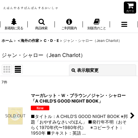
カート
新着順に見る
商品検索
ご利用案内
卸販売のこと
ホーム
>
＜海外の作家＞ C・D・E
>
ジャン・シャロー（Jean Charlot）
ジャン・シャロー（Jean Charlot）
表示順変更
閉じる
7
件
表示数
:
マーガレット・Ｗ・ブラウン／ジャン・シャロー
「A CHILD'S GOOD NIGHT BOOK」
並び順
:
■タイトル：A CHILD'S GOOD NIGHT BOOK ※邦
絞り込む
題「おやすみなさいのほん」 ■発行年不明（おそ
らく1970年代〜1980年代） ※コピーライト：
1950年 ■テキスト：英語 …