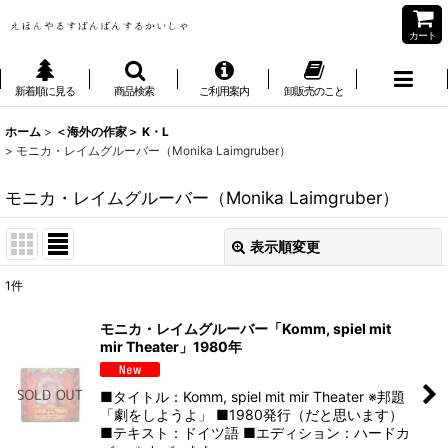
カート
新着順に見る
商品検索
ご利用案内
卸販売のこと
ホーム
>
＜海外の作家＞ K・L
>
モニカ・レイムグルーバー（Monika Laimgruber）
モニカ・レイムグルーバー（Monika Laimgruber）
表示順変更
閉じる
1
件
表示数
:
モニカ・レイムグルーバー「Komm, spiel mit
mir Theater」1980年
並び順
:
■タイトル：Komm, spiel mit mir Theater ※邦題
絞り込む
「劇をしようよ」 ■1980発行（だと思います）
■テキスト：ドイツ語 ■エディション：ハードカ