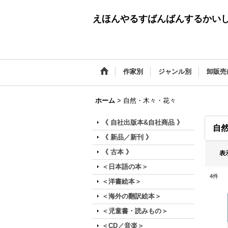
えほんやるすばんばんするかい
作家別
ジャンル別
卸販売
ホーム
>
自然・木々・花々
《 自社出版本&自社商品 》
自
《 新品／新刊 》
《 古本 》
表
＜日本語の本＞
4
件
＜洋書絵本＞
＜海外の翻訳絵本＞
＜児童書・読みもの＞
＜CD／音楽＞