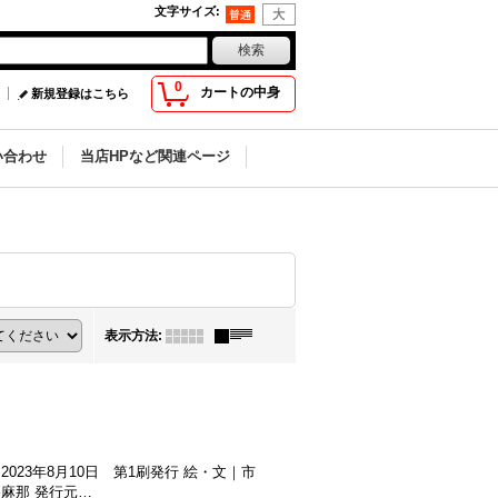
文字サイズ
:
0
カートの中身
新規登録はこちら
い合わせ
当店HPなど関連ページ
表示方法
:
023年8月10日 第1刷発行 絵・文｜市
麻那 発行元…