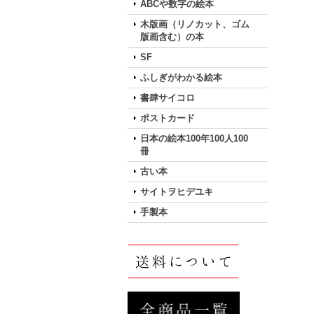
ABCや数字の絵本
木版画（リノカット、ゴム
版画含む）の本
SF
ふしぎがわかる絵本
書肆サイコロ
ポストカード
日本の絵本100年100人100
冊
古い本
サイトヲヒデユキ
手製本