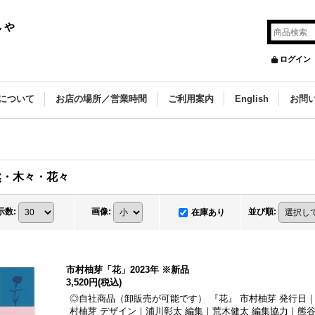
しゃ
ログイン
について
お店の場所／営業時間
ご利用案内
English
お問
然・木々・花々
示数
:
画像
:
並び順
:
在庫あり
市村柚芽「花」2023年 ※新品
3,520円
(税込)
◎自社商品（卸販売が可能です） 『花』 市村柚芽 発行日｜2
村柚芽 デザイン｜浦川彰太 編集｜荒木健太 編集協力｜熊谷