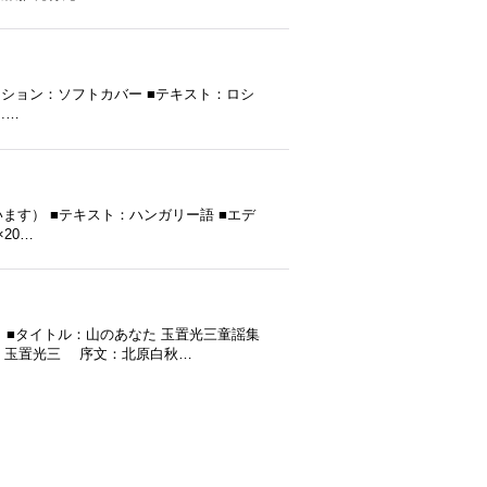
■エディション：ソフトカバー ■テキスト：ロシ
.…
（だと思います） ■テキスト：ハンガリー語 ■エデ
20…
 ■タイトル：山のあなた 玉置光三童謡集
■著：玉置光三 序文：北原白秋…