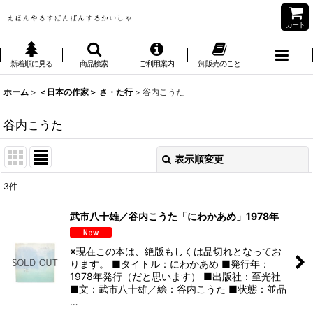
カート
新着順に見る
商品検索
ご利用案内
卸販売のこと
ホーム
>
＜日本の作家＞ さ・た行
>
谷内こうた
谷内こうた
表示順変更
閉じる
3
件
表示数
:
武市八十雄／谷内こうた「にわかあめ」1978年
並び順
:
※現在この本は、絶版もしくは品切れとなってお
ります。 ■タイトル：にわかあめ ■発行年：
絞り込む
1978年発行（だと思います） ■出版社：至光社
■文：武市八十雄／絵：谷内こうた ■状態：並品
…