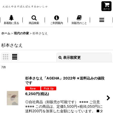
カート
新着順に見る
商品検索
ご利用案内
卸販売のこと
ホーム
>
現代の作家
>
杉本さなえ
杉本さなえ
表示順変更
閉じる
7
件
表示数
:
杉本さなえ「AGEHA」2022年 ※送料込みの値段
です
並び順
:
6,250
円
(税込)
絞り込む
◎自社商品（卸販売が可能です） ※※※※ ご注意
※※※※ この商品は、定価5,500円+税(6,050円)に
送料200円を加算した金額になっています。 ■タ