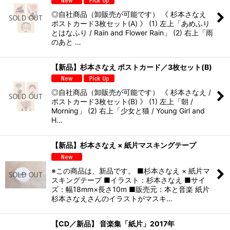
◎自社商品（卸販売が可能です） 《 杉本さなえ
ポストカード3枚セット(A) 》 (1) 左上「あめふり
とはなふり / Rain and Flower Rain」 (2) 右上「雨
のあと …
【新品】杉本さなえ ポストカード／3枚セット(B)
◎自社商品（卸販売が可能です） 《 杉本さなえ /
ポストカード3枚セット(B) 》 (1) 左上「朝 /
Morning」 (2) 右上「少女と猫 / Young Girl and
H…
【新品】杉本さなえ × 紙片マスキングテープ
※この商品は、新品です。 ■杉本さなえ × 紙片マ
スキングテープ ■イラスト：杉本さなえ ■サイ
ズ：幅18mm×長さ10m ■販売元：本と音楽 紙片
杉本さなえさんのイラストがマスキ…
【CD／新品】 音楽集「紙片」2017年