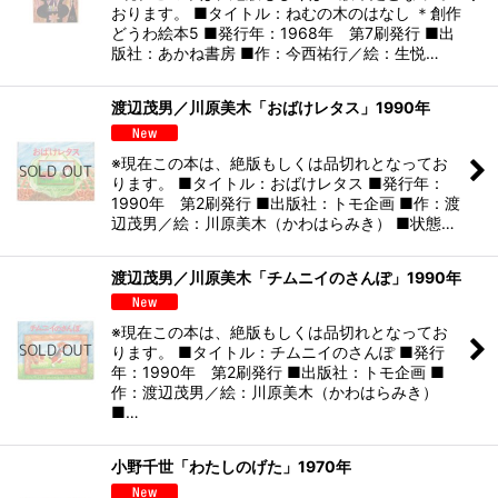
おります。 ■タイトル：ねむの木のはなし ＊創作
どうわ絵本5 ■発行年：1968年 第7刷発行 ■出
版社：あかね書房 ■作：今西祐行／絵：生悦…
渡辺茂男／川原美木「おばけレタス」1990年
※現在この本は、絶版もしくは品切れとなってお
ります。 ■タイトル：おばけレタス ■発行年：
1990年 第2刷発行 ■出版社：トモ企画 ■作：渡
辺茂男／絵：川原美木（かわはらみき） ■状態…
渡辺茂男／川原美木「チムニイのさんぽ」1990年
※現在この本は、絶版もしくは品切れとなってお
ります。 ■タイトル：チムニイのさんぽ ■発行
年：1990年 第2刷発行 ■出版社：トモ企画 ■
作：渡辺茂男／絵：川原美木（かわはらみき）
■…
小野千世「わたしのげた」1970年