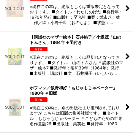
※現在この本は、絶版もしくは重版未定となって
おります。 ■タイトル：わたしのげた ■発行年：
1970年発行 ■出版社：至光社 ■案：武市八十雄
作／絵：小野千世（おのちよ） ■状態：…
【講談社のマザー絵本】石井桃子／小坂茂「山の
トムさん」1964年 ※函付き
※現在この本は、絶版もしくは品切れとなってお
ります。 ■タイトル：山のトムさん ＊講談社のマ
ザー絵本7 ■発行年：昭和39年（1964年）発行
■出版社：講談社 ■文：石井桃子（いしいも…
ホフマン／飯野和好「もじゃもじゃペーター」
1980年 ※旧版
※現在この本は、別の出版社より復刊されており
ますが こちらは旧版の集英社版です。 ■タイト
ル：もじゃもじゃペーター ＊こどものための世界
名作童話26 ■出版社：集英社 ■発行年：1980…