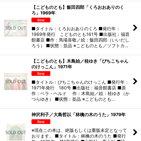
【こどものとも】飯田四郎「くろおおありのく
ろ」1969年
■タイトル：くろおおありのくろ ■発行年：
1969年発行 こどものとも161号 ■出版社：福音
館書店 ■作：馬場喜敬／絵：飯田四郎（いいだし
ろう） ■状態：並品 ※こどものとも／ソフトカ…
【こどものとも】木島始／桂ゆき「ぴちこちゃん
のけっこん」1971年
■タイトル：ぴちこちゃんのけっこん ■発行年：
1971年発行 180号 ■出版社：福音館書店 ■原
作：ベラ・ヘルド 作：木島始／絵：桂ゆき（か
つらゆき） ■状態：並品 ※こどものとも…
神沢利子／大島哲以「林檎の木のうた」1979年
※現在この本は、絶版もしくは重版未定となって
おります。 ■タイトル：林檎の木のうた ■発行