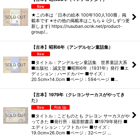
★この本は「日本の絵本 100年100人100冊」掲
載本です ※その他の掲載本はこちら↓ (少しずつ更
新します) https://rusuban.ocnk.net/product-
group/…
【古本】昭和6年（アンデルセン童話集）
■タイトル：アンデルセン童話集 世界童話大系
■出版社：誠文堂 ■昭和6年（1931年）発行 ■エ
ディション：ハードカバー ■サイズ：
20.5cm×14.0cm ■ページ：594ページ ■…
【古本】1979年（クレヨンサーカスがやってき
た）
■タイトル：こどものとも クレヨン サーカスがや
ってきた ■発行所：福音館書店 ■1979年発行 ■
エディション：ソフトカバー ■サイズ：
19.0cm×26.0cm ■ページ：32ページ …