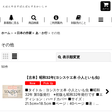
カート
新着順に見る
商品検索
ご利用案内
卸販売のこと
ホーム
>
＜日本の作家＞ あ・か行
>
その他
その他
表示順変更
閉じる
50
件
表示数
:
【古本】昭和32年(ヨシスケエ本 小人といも虫)
並び順
:
■タイトル：ヨシスケエ本 小人といも虫 ■昭和
32年 第5版発行 ※初版も昭和32年発行です ■エ
絞り込む
ディション：ハードカバー ■サイズ：
21.5cm×18.5cm ■ページ：40ページ ■著：…