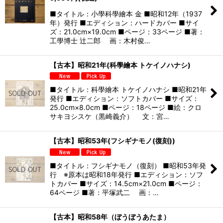
■タイトル：小學科學繪本 金 ■昭和12年（1937
年）発行 ■エディション：ハードカバー ■サイ
ズ：21.0cm×19.0cm ■ページ：33ページ ■著：
工學博士 辻二郎 画：木村俊…
【古本】昭和21年(科學繪本 トケイノハナシ)
■タイトル：科學繪本 トケイノハナシ ■昭和21年
発行 ■エディション：ソフトカバー ■サイズ：
25.0cm×8.0cm ■ページ：18ページ ■絵：クロ
サキヨシスケ（黒崎義介） 文：宮…
【古本】昭和53年(フシギナモノ(復刻))
■タイトル：フシギナモノ（復刻） ■昭和53年発
行 ※原本は昭和18年発行 ■エディション：ソフ
トカバー ■サイズ：14.5cm×21.0cm ■ページ：
64ページ ■著：平塚武二 画：…
【古本】昭和58年（ぼうぼうあたま）