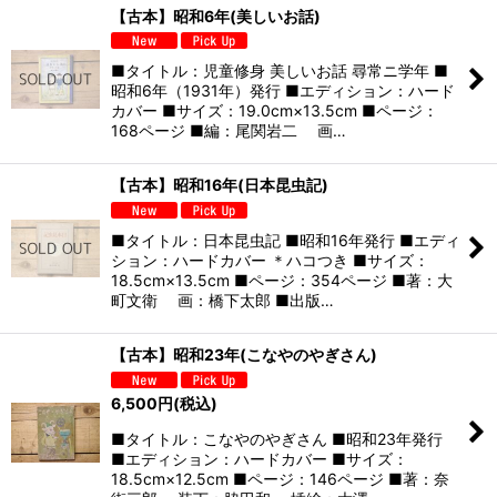
【古本】昭和6年(美しいお話)
■タイトル：児童修身 美しいお話 尋常ニ学年 ■
昭和6年（1931年）発行 ■エディション：ハード
カバー ■サイズ：19.0cm×13.5cm ■ページ：
168ページ ■編：尾関岩二 画…
【古本】昭和16年(日本昆虫記)
■タイトル：日本昆虫記 ■昭和16年発行 ■エディ
ション：ハードカバー ＊ハコつき ■サイズ：
18.5cm×13.5cm ■ページ：354ページ ■著：大
町文衛 画：橋下太郎 ■出版…
【古本】昭和23年(こなやのやぎさん)
6,500
円
(税込)
■タイトル：こなやのやぎさん ■昭和23年発行
■エディション：ハードカバー ■サイズ：
18.5cm×12.5cm ■ページ：146ページ ■著：奈