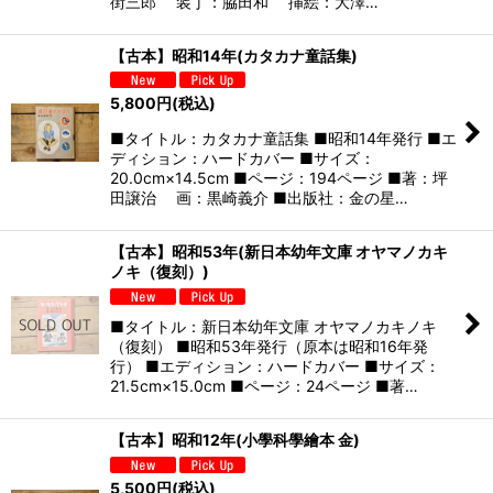
街三郎 装丁：脇田和 挿絵：大澤…
【古本】昭和14年(カタカナ童話集)
5,800
円
(税込)
■タイトル：カタカナ童話集 ■昭和14年発行 ■エ
ディション：ハードカバー ■サイズ：
20.0cm×14.5cm ■ページ：194ページ ■著：坪
田譲治 画：黒崎義介 ■出版社：金の星…
【古本】昭和53年(新日本幼年文庫 オヤマノカキ
ノキ（復刻）)
■タイトル：新日本幼年文庫 オヤマノカキノキ
（復刻） ■昭和53年発行（原本は昭和16年発
行） ■エディション：ハードカバー ■サイズ：
21.5cm×15.0cm ■ページ：24ページ ■著…
【古本】昭和12年(小學科學繪本 金)
5,500
円
(税込)