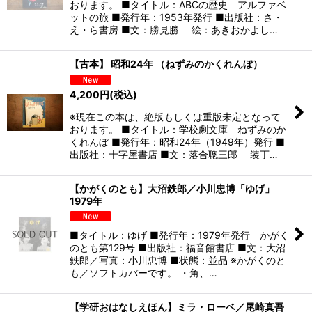
おります。 ■タイトル：ABCの歴史 アルファベ
ットの旅 ■発行年：1953年発行 ■出版社：さ・
え・ら書房 ■文：勝見勝 絵：あきおかよし…
【古本】 昭和24年 （ねずみのかくれんぼ）
4,200
円
(税込)
※現在この本は、絶版もしくは重版未定となって
おります。 ■タイトル：学校劇文庫 ねずみのか
くれんぼ ■発行年：昭和24年（1949年）発行 ■
出版社：十字屋書店 ■文：落合聰三郎 装丁…
【かがくのとも】大沼鉄郎／小川忠博「ゆげ」
1979年
■タイトル：ゆげ ■発行年：1979年発行 かがく
のとも第129号 ■出版社：福音館書店 ■文：大沼
鉄郎／写真：小川忠博 ■状態：並品 ※かがくのと
も／ソフトカバーです。 ・角、…
【学研おはなしえほん】ミラ・ローベ／尾崎真吾