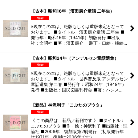
【古本】昭和16年（濱田廣介童話 二年生）
※現在この本は、絶版もしくは重版未定となって
おります。 ■タイトル：濱田廣介童話 二年生 ■
発行年：昭和16年（1941年）初版発行 ■出版
社：文昭社 ■著：濱田廣介 装丁・口絵・挿絵…
【古本】昭和24年（アンデルセン童話選集）
※現在この本は、絶版もしくは重版未定となって
おります。 ■タイトル：世界普及版 アンデルセン
童話選集 第二巻 ■発行年：昭和24年（1949年）
発行 ■出版社：国民図書刊行会 ■著：ハンス…
【新品】神沢利子「こぶたのブウタ」
《 この商品は、新品／新刊です 》 ■タイトル：
こぶたのブウタ ■作・絵：神沢利子 ■出版社：理
論社 ■2006年 復刻阪第2刷発行 （初版発行年
は1971年、復刻は2006年です） …