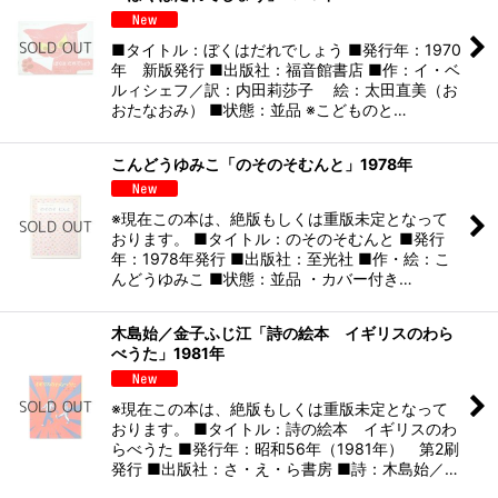
■タイトル：ぼくはだれでしょう ■発行年：1970
年 新版発行 ■出版社：福音館書店 ■作：イ・ベ
ルィシェフ／訳：内田莉莎子 絵：太田直美（お
おたなおみ） ■状態：並品 ※こどものと…
こんどうゆみこ「のそのそむんと」1978年
※現在この本は、絶版もしくは重版未定となって
おります。 ■タイトル：のそのそむんと ■発行
年：1978年発行 ■出版社：至光社 ■作・絵：こ
んどうゆみこ ■状態：並品 ・カバー付き…
木島始／金子ふじ江「詩の絵本 イギリスのわら
べうた」1981年
※現在この本は、絶版もしくは重版未定となって
おります。 ■タイトル：詩の絵本 イギリスのわ
らべうた ■発行年：昭和56年（1981年） 第2刷
発行 ■出版社：さ・え・ら書房 ■詩：木島始／…