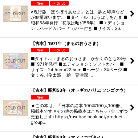
※現行版「ぼうぼうあたま」とは、訳と印刷など
が結構違います。 ■タイトル：ぼうぼうあたま ■
昭和58年発行（初版は昭和55年） ■エディショ
ン：ハードカバー ＊カバー付き ■サイズ：26…
【古本】1971年（まるのおうさま）
■タイトル：まるのおうさま かがくのとも23号
■1971年発行 ■エディション：ソフトカバー ■
サイズ：24.5cm×22.5cm ■ページ：24ページ ■
文：谷川俊太郎 絵：粟津潔 …
【古本】昭和53年（オトギカハリヱ ソンゴクウ）
★この本は、「日本の絵本 100年100人100冊」
掲載本です ※その他の掲載本はこちら↓ (少しずつ
更新します) https://rusuban.ocnk.net/product-
group…
【古本】昭和53年（マメノコブタイ）