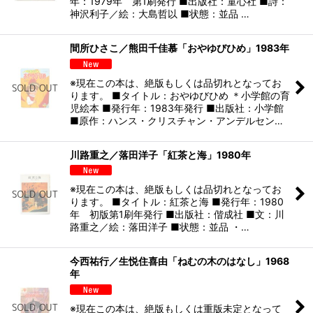
年：1979年 第1刷発行 ■出版社：童心社 ■詩：
神沢利子／絵：大島哲以 ■状態：並品 …
間所ひさこ／熊田千佳慕「おやゆびひめ」1983年
※現在この本は、絶版もしくは品切れとなってお
ります。 ■タイトル：おやゆびひめ ＊小学館の育
児絵本 ■発行年：1983年発行 ■出版社：小学館
■原作：ハンス・クリスチャン・アンデルセン…
川路重之／落田洋子「紅茶と海」1980年
※現在この本は、絶版もしくは品切れとなってお
ります。 ■タイトル：紅茶と海 ■発行年：1980
年 初版第1刷年発行 ■出版社：偕成社 ■文：川
路重之／絵：落田洋子 ■状態：並品 ・…
今西祐行／生悦住喜由「ねむの木のはなし」1968
年
※現在この本は、絶版もしくは重版未定となって