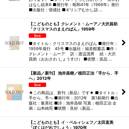
はなし絵本6 ■発行年：昭和41年（1966年）発行
■出版社：偕成社 ■ギリシアむかし話 …
【こどものとも】クレメント・ムーア／大沢昌助
「クリスマスのまえのばん」1959年
■タイトル：クリスマスのまえのばん ■発行年：
1959年発行 45号 ■出版社：福音館書店 ■作：
クレメント・ムーア 訳：渡辺茂男 絵：大沢
昌助（おおさわ しょうすけ） ■状態：並品 …
【新品／新刊】 池井昌樹／植田正治「手から、手
へ」2012年
★この商品は、新刊（新品）です★ ■タイトル：
手から、手へ ■発行年：2012年 第1刷発行 ■出
版社：集英社 ■詩：池井昌樹 写真：植田正治 企
画：山本純司 ■状態：良好（新品…
【こどものとも】イ・ベルィシェフ／太田直美
「ぼくはだれでしょう」1970年