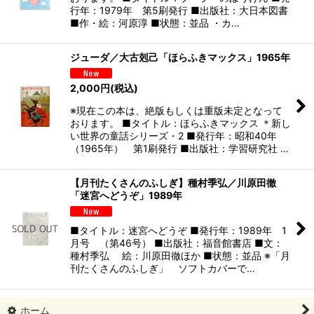
行年：1979年 第5刷発行 ■出版社：大日本図書
■作・絵：河原淳 ■状態：並品 ・カ…
ジューダ／大古剋己「ほらふきマックス」1965年
2,000
円
(税込)
※現在この本は、絶版もしくは重版未定となって
おります。 ■タイトル：ほらふきマックス ＊新し
い世界の童話シリーズ・2 ■発行年：昭和40年
（1965年） 第1刷発行 ■出版社：学習研究社 …
【月刊たくさんのふしぎ】種村季弘／川原田徹
「迷宮へどうぞ」1989年
■タイトル：迷宮へどうぞ ■発行年：1989年 1
月号 （第46号） ■出版社：福音館書店 ■文：
種村季弘 絵：川原田徹ほか ■状態：並品 ※「月
刊たくさんのふしぎ」 ソフトカバーで…
ホーム