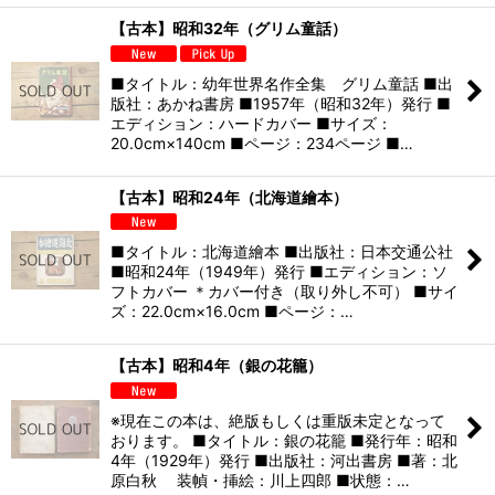
【古本】昭和32年（グリム童話）
■タイトル：幼年世界名作全集 グリム童話 ■出
版社：あかね書房 ■1957年（昭和32年）発行 ■
エディション：ハードカバー ■サイズ：
20.0cm×140cm ■ページ：234ページ ■…
【古本】昭和24年（北海道繪本）
■タイトル：北海道繪本 ■出版社：日本交通公社
■昭和24年（1949年）発行 ■エディション：ソ
フトカバー ＊カバー付き（取り外し不可） ■サイ
ズ：22.0cm×16.0cm ■ページ：…
【古本】昭和4年（銀の花籠）
※現在この本は、絶版もしくは重版未定となって
おります。 ■タイトル：銀の花籠 ■発行年：昭和
4年（1929年）発行 ■出版社：河出書房 ■著：北
原白秋 装幀・挿絵：川上四郎 ■状態：…