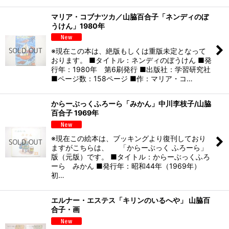
マリア・コブナツカ／山脇百合子「ネンディのぼ
うけん」1980年
※現在この本は、絶版もしくは重版未定となって
おります。 ■タイトル：ネンディのぼうけん ■発
行年：1980年 第6刷発行 ■出版社：学習研究社
■ページ数：158ページ ■作：マリア・コ…
からーぶっくふろーら「みかん」中川李枝子/山脇
百合子 1969年
※現在この絵本は、ブッキングより復刊しており
ますがこちらは、 「からーぶっく ふろーら」
版（元版）です。 ■タイトル：からーぶっくふろ
ーら みかん ■発行年：昭和44年（1969年）
初…
エルナー・エステス「キリンのいるへや」 山脇百
合子・画