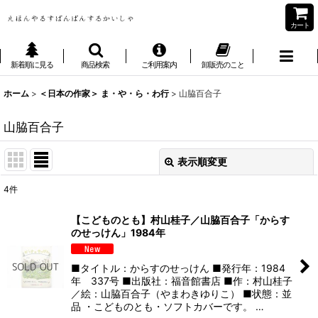
カート
新着順に見る
商品検索
ご利用案内
卸販売のこと
ホーム
>
＜日本の作家＞ ま・や・ら・わ行
>
山脇百合子
山脇百合子
表示順変更
閉じる
4
件
表示数
:
【こどものとも】村山桂子／山脇百合子「からす
のせっけん」1984年
並び順
:
■タイトル：からすのせっけん ■発行年：1984
絞り込む
年 337号 ■出版社：福音館書店 ■作：村山桂子
／絵：山脇百合子（やまわきゆりこ） ■状態：並
品 ・こどものとも・ソフトカバーです。 …