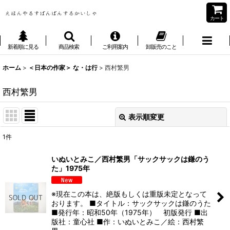
カート
新着順に見る
商品検索
ご利用案内
卸販売のこと
ホーム
>
＜日本の作家＞ な・は行
>
西村繁男
西村繁男
表示順変更
閉じる
1
件
表示数
:
いぬいとみこ／西村繁男「サックサックは鎌のう
た」1975年
並び順
:
※現在この本は、絶版もしくは重版未定となって
絞り込む
おります。 ■タイトル：サックサックは鎌のうた
■発行年：昭和50年（1975年） 初版発行 ■出
版社：童心社 ■作：いぬいとみこ／絵：西村繁