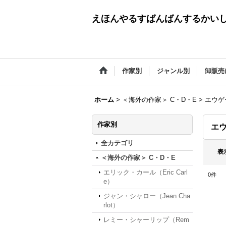
えほんやるすばんばんするかい
作家別
ジャンル別
卸販売
ホーム
>
＜海外の作家＞ C・D・E
>
エウゲー
作家別
エウ
全カテゴリ
表
＜海外の作家＞ C・D・E
エリック・カール（Eric Carl
0
件
e）
ジャン・シャロー（Jean Cha
rlot）
レミー・シャーリップ（Rem