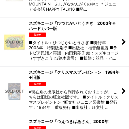
MOUNTAIN ふしぎなおんがくのやま ＊ジュニ
ア英会話 HAPPY TALK16 ■発…
スズキコージ「ひつじかいとうさぎ」2003年※
ハードカバー版
■タイトル：ひつじかいとうさぎ ■発行年：
2003年 特製版発行 ■出版社：福音館書店 ■ラ
トビア民話／再話：内田莉莎子 絵：スズキコージ
（すずきこうじ/鈴木康司） ■状態：並品 ・ハ…
スズキコージ「クリスマスプレゼントン」1984年
※旧版
※現在別の出版社から刊行されておりますが、 こ
ちらは旧版の旺文社版です。 ■タイトル：クリス
マスプレゼントン *旺文社ジュニア図書館 ■発行
年：1984年 重版発行 ■出版社：旺文社 …
スズキコージ「つえつきばあさん」2000年