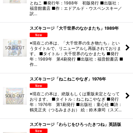
とねこ ■発行年：1988年 初版発行 ■出版社：
福音館書店 ■作：エドアルド・ウスペンスキー／
訳…
スズキコージ「大千世界のなかまたち」1989年
※現在この本は、「大千世界の生き物たち」とい
うタイトルで、リニューアルし再販されておりま
す。 ■タイトル：大千世界のなかまたち ■発行
年：1989年 第4刷発行 ■出版社：福音館書店 ■
作…
スズキコージ「ねこねこやなぎ」1976年
※現在この本は、絶版もしくは重版未定となって
おります。 ■タイトル：ねこねこやなぎ ■発行
年：1976年 第1刷発行 ■出版社：童心社 ■詩：
鶴見正夫（つるみまさお） 絵：鈴木康司（スズ…
スズキコージ「わらじをひろったきつね」英語版