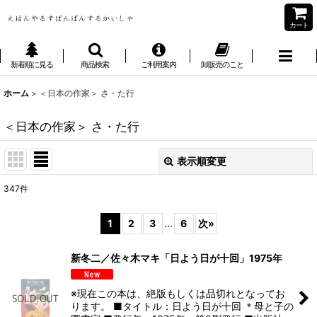
カート
新着順に見る
商品検索
ご利用案内
卸販売のこと
ホーム
>
＜日本の作家＞ さ・た行
＜日本の作家＞ さ・た行
表示順変更
閉じる
347
件
サブカテゴリ
:
1
2
3
...
6
次
»
表示数
:
新冬二／佐々木マキ「日よう日が十回」1975年
並び順
:
※現在この本は、絶版もしくは品切れとなってお
ります。 ■タイトル：日よう日が十回 ＊母と子の