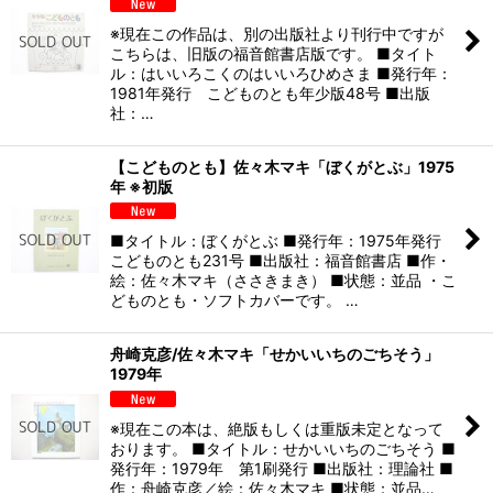
※現在この作品は、別の出版社より刊行中ですが
こちらは、旧版の福音館書店版です。 ■タイト
ル：はいいろこくのはいいろひめさま ■発行年：
1981年発行 こどものとも年少版48号 ■出版
社：…
【こどものとも】佐々木マキ「ぼくがとぶ」1975
年 ※初版
■タイトル：ぼくがとぶ ■発行年：1975年発行
こどものとも231号 ■出版社：福音館書店 ■作・
絵：佐々木マキ（ささきまき） ■状態：並品 ・こ
どものとも・ソフトカバーです。 …
舟崎克彦/佐々木マキ「せかいいちのごちそう」
1979年
※現在この本は、絶版もしくは重版未定となって
おります。 ■タイトル：せかいいちのごちそう ■
発行年：1979年 第1刷発行 ■出版社：理論社 ■
作：舟崎克彦／絵：佐々木マキ ■状態：並品…