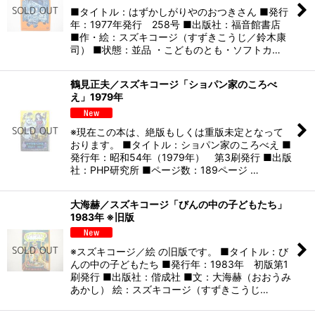
■タイトル：はずかしがりやのおつきさん ■発行
年：1977年発行 258号 ■出版社：福音館書店
■作・絵：スズキコージ（すずきこうじ／鈴木康
司） ■状態：並品 ・こどものとも・ソフトカ…
鶴見正夫／スズキコージ「ショパン家のころべ
え」1979年
※現在この本は、絶版もしくは重版未定となって
おります。 ■タイトル：ショパン家のころべえ ■
発行年：昭和54年（1979年） 第3刷発行 ■出版
社：PHP研究所 ■ページ数：189ページ …
大海赫／スズキコージ「びんの中の子どもたち」
1983年 ※旧版
※スズキコージ／絵 の旧版です。 ■タイトル：び
んの中の子どもたち ■発行年：1983年 初版第1
刷発行 ■出版社：偕成社 ■文：大海赫（おおうみ
あかし） 絵：スズキコージ（すずきこうじ…