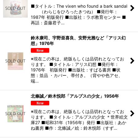
■タイトル：The vixen who found a bark sandal
（わらじをひろったきつね） ■発行年：
1987年 初版発行 ■出版社：ラボ教育センター ■
再話：斎藤君子…
鈴木康司、宇野亜喜良、安野光雅など「アリス幻
想」1976年
※現在この本は、絶版もしくは品切れとなってお
ります。 ■タイトル：アリス幻想 ■発行年：
1976年 初版発行 ■出版社：すばる書房 ■状
態：並品 ・カバー、帯付き。（背やや色アセ、
端…
北條誠／鈴木悦郎「アルプスの少女」1956年
※現在この本は、絶版もしくは品切れとなってお
ります。 ■タイトル：アルプスの少女 ＊世界絵文
庫27 ■昭和31年（1956年）発行 ■出版社：あか
ね書房 ■作：北條誠／絵：鈴木悦郎（すず…