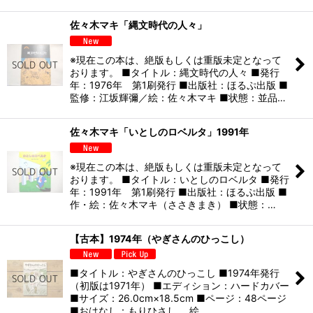
佐々木マキ「縄文時代の人々」
※現在この本は、絶版もしくは重版未定となって
おります。 ■タイトル：縄文時代の人々 ■発行
年：1976年 第1刷発行 ■出版社：ほるぷ出版 ■
監修：江坂輝彌／絵：佐々木マキ ■状態：並品…
佐々木マキ「いとしのロベルタ」1991年
※現在この本は、絶版もしくは重版未定となって
おります。 ■タイトル：いとしのロベルタ ■発行
年：1991年 第1刷発行 ■出版社：ほるぷ出版 ■
作・絵：佐々木マキ（ささきまき） ■状態：…
【古本】1974年（やぎさんのひっこし）
■タイトル：やぎさんのひっこし ■1974年発行
（初版は1971年） ■エディション：ハードカバー
■サイズ：26.0cm×18.5cm ■ページ：48ページ
■おはなし：もりひさし 絵…