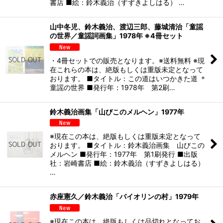
書店 ■絵：鈴木義治（すずきよしはる） …
山中冬児、鈴木義治、渡辺三郎、藤城清治「童謡
の世界／童謡詞画集」1978年 ※4冊セット
・4冊セットでの販売となります。※送料無料 ※現
在これらの本は、絶版もしくは重版未定となって
おります。 ■タイトル：この道はいつかきた道 ＊
童謡の世界 ■発行年：1978年 第2刷…
鈴木義治画集「山びこのメルヘン」1977年
※現在この本は、絶版もしくは重版未定となって
おります。 ■タイトル：鈴木義治画集 山びこの
メルヘン ■発行年：1977年 第1刷発行 ■出版
社：岩崎書店 ■絵：鈴木義治（すずきよしはる）
…
赤座憲久／鈴木義治「バイオリンの村」1979年
※現在この本は、絶版もしくは品切れとなってお