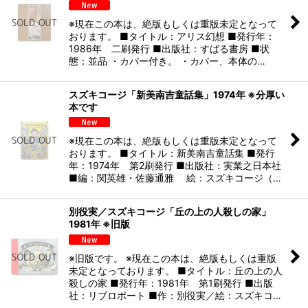
※現在この本は、絶版もしくは重版未定となって
おります。 ■タイトル：アリス幻想 ■発行年：
1986年 二刷発行 ■出版社：すばる書房 ■状
態：並品 ・カバー付き。 ・カバー、本体の…
スズキコージ「新美南吉童話集」1974年 ※分厚い
本です
※現在この本は、絶版もしくは重版未定となって
おります。 ■タイトル：新美南吉童話集 ■発行
年：1974年 第2刷発行 ■出版社：実業之日本社
■編：関英雄・佐藤通雅 絵：スズキコージ（…
別役実／スズキコージ「丘の上の人殺しの家」
1981年 ※旧版
※旧版です。 ※現在この本は、絶版もしくは重版
未定となっております。 ■タイトル：丘の上の人
殺しの家 ■発行年：1981年 第1刷発行 ■出版
社：リブロポート ■作：別役実／絵：スズキコ…