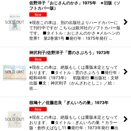
佐野洋子「おじさんのかさ」1975年 ※旧版（ソ
フトカバー版）
※現在この本は、別の出版社よりハードカバーに
て刊行中ですが こちらは銀河社のソフトカバー版
です。 ■タイトル：おじさんのかさ ※メルヘンの
世界1 第2巻第1号 ■発行年：1975年発行 …
神沢利子/佐野洋子「雲のさぶろう」1973年
※現在この本は、絶版もしくは重版未定となって
おります。 ■タイトル：雲のさぶろう ■発行年：
昭和48年（1973年） 初版発行 ■出版社：文研
出版 ■文：神沢利子（かんざわとしこ）／絵：
佐…
椋鳩十／佐藤忠良「ぎんいろの巣」1973年
※現在この本は、絶版もしくは重版未定となって
おります。 ■タイトル：ぎんいろの巣 ＊カラー
版・創作えばなし11 ■発行年：1973年発行 ■出