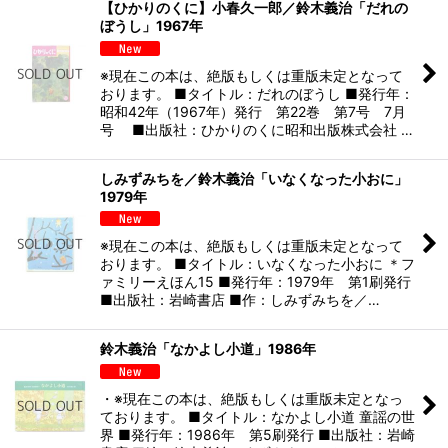
【ひかりのくに】小春久一郎／鈴木義治「だれの
ぼうし」1967年
※現在この本は、絶版もしくは重版未定となって
おります。 ■タイトル：だれのぼうし ■発行年：
昭和42年（1967年）発行 第22巻 第7号 7月
号 ■出版社：ひかりのくに昭和出版株式会社 …
しみずみちを／鈴木義治「いなくなった小おに」
1979年
※現在この本は、絶版もしくは重版未定となって
おります。 ■タイトル：いなくなった小おに ＊フ
ァミリーえほん15 ■発行年：1979年 第1刷発行
■出版社：岩崎書店 ■作：しみずみちを／…
鈴木義治「なかよし小道」1986年
・※現在この本は、絶版もしくは重版未定となっ
ております。 ■タイトル：なかよし小道 童謡の世
界 ■発行年：1986年 第5刷発行 ■出版社：岩崎