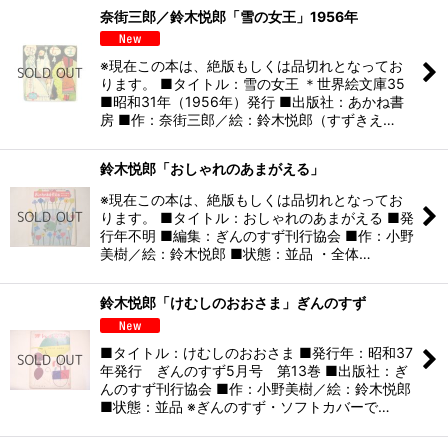
奈街三郎／鈴木悦郎「雪の女王」1956年
※現在この本は、絶版もしくは品切れとなってお
ります。 ■タイトル：雪の女王 ＊世界絵文庫35
■昭和31年（1956年）発行 ■出版社：あかね書
房 ■作：奈街三郎／絵：鈴木悦郎（すずきえ…
鈴木悦郎「おしゃれのあまがえる」
※現在この本は、絶版もしくは品切れとなってお
ります。 ■タイトル：おしゃれのあまがえる ■発
行年不明 ■編集：ぎんのすず刊行協会 ■作：小野
美樹／絵：鈴木悦郎 ■状態：並品 ・全体…
鈴木悦郎「けむしのおおさま」ぎんのすず
■タイトル：けむしのおおさま ■発行年：昭和37
年発行 ぎんのすず5月号 第13巻 ■出版社：ぎ
んのすず刊行協会 ■作：小野美樹／絵：鈴木悦郎
■状態：並品 ※ぎんのすず・ソフトカバーで…