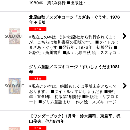
1980年 第2刷発行 ■出版社：…
北原白秋／スズキコージ「まざあ・ぐうす」1976
年 ※旧版
※現在この本は、別の出版社から刊行されてます
が、こちらは角川書店の旧版です。 ■タイトル：
まざあ・ぐうす ■発行年：1976年 初版発行 ■
出版社：角川書店 ■訳：北原白秋 絵：スズキコ…
グリム童話／スズキコージ「すいしょうだま1981
年
※現在この本は、絶版もしくは重版未定となって
おります。 ■タイトル：すいしょうだま ■発行
年：1981年 初版第1刷発行 ■出版社：リブロポ
ート ■グリム童話より 作／絵：スズキコージ…
【ワンダーブック】1月号・鈴木康司、東君平、梶
山俊夫、他/1974年