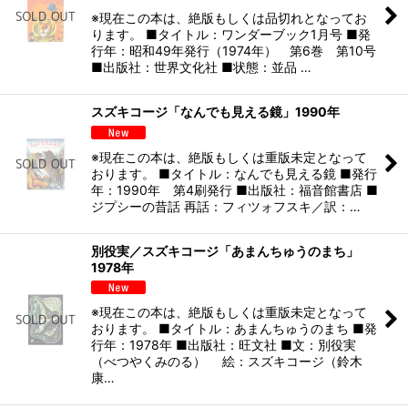
※現在この本は、絶版もしくは品切れとなってお
ります。 ■タイトル：ワンダーブック1月号 ■発
行年：昭和49年発行（1974年） 第6巻 第10号
■出版社：世界文化社 ■状態：並品 …
スズキコージ「なんでも見える鏡」1990年
※現在この本は、絶版もしくは重版未定となって
おります。 ■タイトル：なんでも見える鏡 ■発行
年：1990年 第4刷発行 ■出版社：福音館書店 ■
ジプシーの昔話 再話：フィツォフスキ／訳：…
別役実／スズキコージ「あまんちゅうのまち」
1978年
※現在この本は、絶版もしくは重版未定となって
おります。 ■タイトル：あまんちゅうのまち ■発
行年：1978年 ■出版社：旺文社 ■文：別役実
（べつやくみのる） 絵：スズキコージ（鈴木
康…