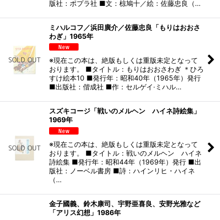
版社：ポプラ社 ■文：椋鳩十／絵：佐藤忠良（…
ミハルコフ／浜田廣介／佐藤忠良「もりはおおさ
わぎ」1965年
※現在この本は、絶版もしくは重版未定となって
おります。 ■タイトル：もりはおおさわぎ ＊ひろ
すけ絵本10 ■発行年：昭和40年（1965年）発行
■出版社：偕成社 ■作：セルゲイ·ミハル…
スズキコージ「戦いのメルヘン ハイネ詩絵集」
1969年
※現在この本は、絶版もしくは重版未定となって
おります。 ■タイトル：戦いのメルヘン ハイネ
詩絵集 ■発行年：昭和44年（1969年）発行 ■出
版社：ノーベル書房 ■詩：ハインリヒ・ハイネ
（…
金子國義、鈴木康司、宇野亜喜良、安野光雅など
「アリス幻想」1986年