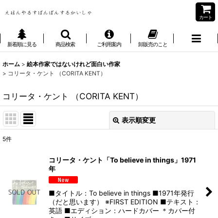
カート
新着順に見る
商品検索
ご利用案内
卸販売のこと
ホーム
>
絵本作家ではないけれど面白い作家
>
コリータ・ケント （CORITA KENT）
コリータ・ケント （CORITA KENT）
表示順変更
閉じる
5
件
表示数
:
コリータ・ケント「To believe in things」1971
年
並び順
:
■タイトル：To believe in things ■1971年発行
絞り込む
（だと思います） ※FIRST EDITION ■テキスト：
英語 ■エディション：ハードカバー ＊カバー付