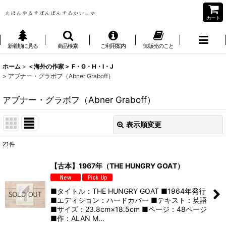
カート
新着順に見る
商品検索
ご利用案内
卸販売のこと
ホーム
>
＜海外の作家＞ F・G・H・I・J
>
アブナー・グラボフ（Abner Graboff）
アブナー・グラボフ（Abner Graboff）
表示順変更
閉じる
21
件
表示数
:
【古本】1967年（THE HUNGRY GOAT）
並び順
:
■タイトル：THE HUNGRY GOAT ■1964年発行
■エディション：ハードカバー ■テキスト：英語
絞り込む
■サイズ：23.8cm×18.5cm ■ページ：48ページ
■作：ALAN M…