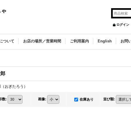
しゃ
ログイン
について
お店の場所／営業時間
ご利用案内
English
お問
太郎
郎（おぎたろう）
示数
:
画像
:
並び順
:
在庫あり