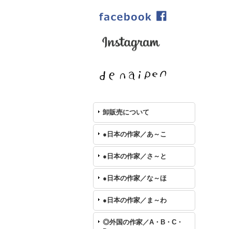
卸販売について
●日本の作家／あ～こ
●日本の作家／さ～と
●日本の作家／な～ほ
●日本の作家／ま～わ
◎外国の作家／A・B・C・