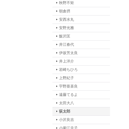
秋野不矩
朝倉摂
安西水丸
安野光雅
飯沢匡
井江春代
伊坂芳太良
井上洋介
岩崎ちひろ
上野紀子
宇野亜喜良
遠藤てるよ
太田大八
荻太郎
小沢良吉
小薗江圭子