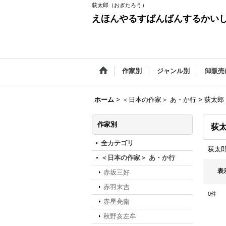
荻太郎（おぎたろう）
えほんやるすばんばんするかい
作家別
ジャンル別
卸販売
ホーム
>
＜日本の作家＞ あ・か行
>
荻太郎
作家別
荻
全カテゴリ
荻太
＜日本の作家＞ あ・か行
表
赤坂三好
赤羽末吉
0
件
赤星亮衛
秋野亥左牟