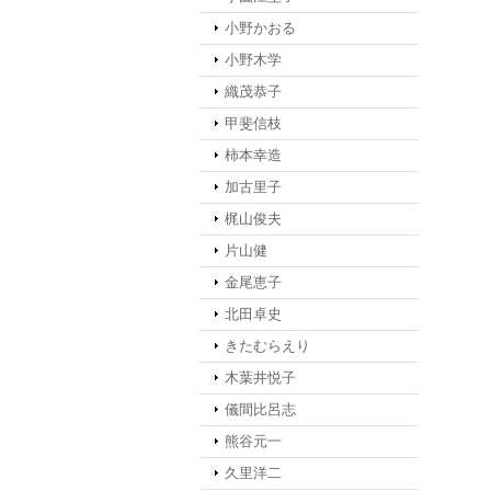
小野かおる
小野木学
織茂恭子
甲斐信枝
柿本幸造
加古里子
梶山俊夫
片山健
金尾恵子
北田卓史
きたむらえり
木葉井悦子
儀間比呂志
熊谷元一
久里洋二