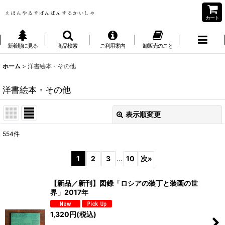
カート
新着順に見る
商品検索
ご利用案内
卸販売のこと
ホーム
>
洋書絵本・その他
洋書絵本・その他
表示順変更
閉じる
554
件
サブカテゴリ
:
1
2
3
...
10
次
»
表示数
:
【新品／新刊】図録「ロシアの装丁と装画の世
界」2017年
並び順
:
1,320
円
(税込)