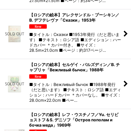
27.5cm×21.5cm ■ページ：約34ページ…
【ロシアの絵本】アレクサンドル・プーシキン／
B. デフテレヴァ「Сказки」1953年
■タイトル：Сказки ■1953年発行（だと思いま
す） ■テキスト：ロシア語 ■エディション：ハー
ドカバー ＊カバー付き。 ■サイズ：
28.5m×21.0cm ■ページ：約317ページ…
【ロシアの絵本】セルゲイ・バルズディン／B. チ
ャプリャ「Вежливый бычок」1988年
■タイトル：Вежливый бычок ■1988年発行
（だと思います） ■テキスト：ロシア語 ■エディ
ション：ハードカバー ＊カバーなし。 ■サイズ：
28.0cm×22.0cm ■ペー…
【ロシアの絵本】レフ・ウスチノフ／Yu. セリビ
ョストフ＆S. デニソフ「Остров пополам и
бочка меда」1969年