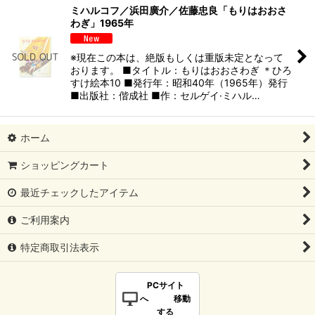
ミハルコフ／浜田廣介／佐藤忠良「もりはおおさ
わぎ」1965年
※現在この本は、絶版もしくは重版未定となって
おります。 ■タイトル：もりはおおさわぎ ＊ひろ
すけ絵本10 ■発行年：昭和40年（1965年）発行
■出版社：偕成社 ■作：セルゲイ·ミハル…
ホーム
ショッピングカート
最近チェックしたアイテム
ご利用案内
特定商取引法表示
PCサイト
へ 移動
する