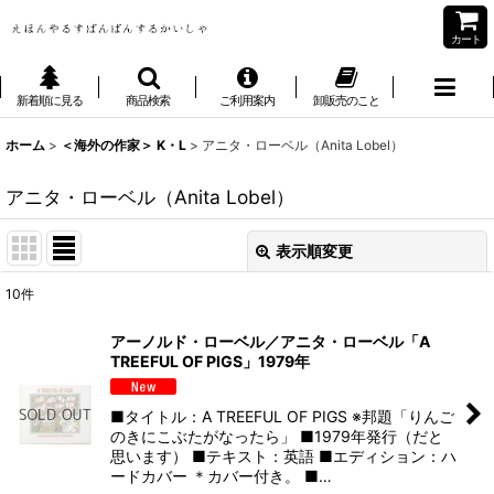
カート
新着順に見る
商品検索
ご利用案内
卸販売のこと
ホーム
>
＜海外の作家＞ K・L
>
アニタ・ローベル（Anita Lobel）
アニタ・ローベル（Anita Lobel）
表示順変更
閉じる
10
件
表示数
:
アーノルド・ローベル／アニタ・ローベル「A
TREEFUL OF PIGS」1979年
並び順
:
■タイトル：A TREEFUL OF PIGS ※邦題「りんご
絞り込む
のきにこぶたがなったら」 ■1979年発行（だと
思います） ■テキスト：英語 ■エディション：ハ
ードカバー ＊カバー付き。 ■…