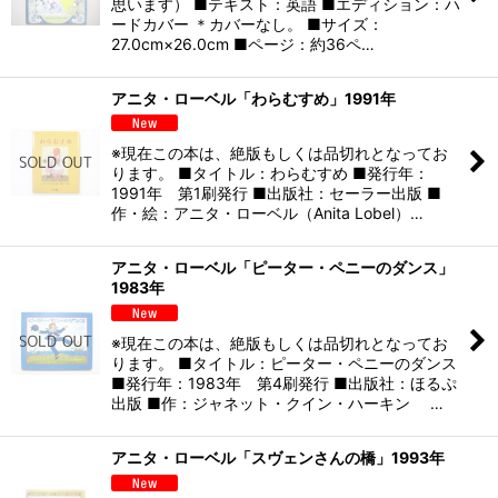
思います） ■テキスト：英語 ■エディション：ハ
ードカバー ＊カバーなし。 ■サイズ：
27.0cm×26.0cm ■ページ：約36ペ…
アニタ・ローベル「わらむすめ」1991年
※現在この本は、絶版もしくは品切れとなってお
ります。 ■タイトル：わらむすめ ■発行年：
1991年 第1刷発行 ■出版社：セーラー出版 ■
作・絵：アニタ・ローベル（Anita Lobel）…
アニタ・ローベル「ピーター・ペニーのダンス」
1983年
※現在この本は、絶版もしくは品切れとなってお
ります。 ■タイトル：ピーター・ペニーのダンス
■発行年：1983年 第4刷発行 ■出版社：ほるぷ
出版 ■作：ジャネット・クイン・ハーキン …
アニタ・ローベル「スヴェンさんの橋」1993年