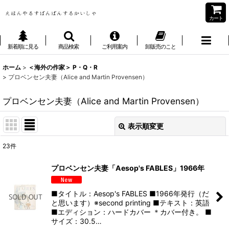
カート
新着順に見る
商品検索
ご利用案内
卸販売のこと
ホーム
>
＜海外の作家＞ P・Q・R
>
プロベンセン夫妻（Alice and Martin Provensen）
プロベンセン夫妻（Alice and Martin Provensen）
表示順変更
閉じる
23
件
表示数
:
プロベンセン夫妻「Aesop's FABLES」1966年
並び順
:
■タイトル：Aesop's FABLES ■1966年発行（だ
と思います）※second printing ■テキスト：英語
絞り込む
■エディション：ハードカバー ＊カバー付き。 ■
サイズ：30.5…