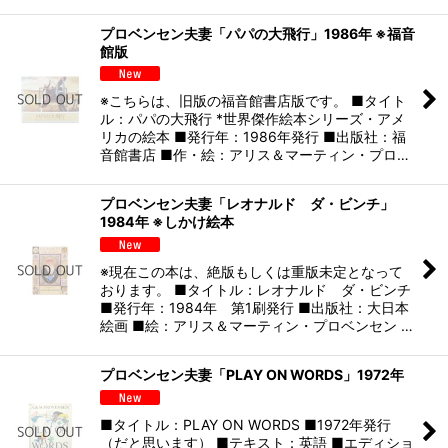
プロベンセン夫妻「パパの大飛行」1986年 ※福音
館版
※こちらは、旧版の福音館書店版です。 ■タイト
ル：パパの大飛行 *世界傑作絵本シリーズ・アメ
リカの絵本 ■発行年：1986年発行 ■出版社：福
音館書店 ■作・絵：アリス＆マーティン・プロ…
プロベンセン夫妻「レオナルド ダ・ビンチ」
1984年 ※しかけ絵本
※現在この本は、絶版もしくは重版未定となって
おります。 ■タイトル：レオナルド ダ・ビンチ
■発行年：1984年 第1刷発行 ■出版社：大日本
絵画 ■絵：アリス＆マーティン・プロベンセン …
プロベンセン夫妻「PLAY ON WORDS」1972年
■タイトル：PLAY ON WORDS ■1972年発行
（だと思います） ■テキスト：英語 ■エディショ