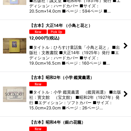
■出版社：誠文堂 ■昭和6年（1931年）発行 ■エ
ディション：ハードカバー ■サイズ：
20.5cm×14.0cm ■ページ：594ページ ■…
【古本】大正14年 （小鳥と花と）
12,000
円
(税込)
■タイトル：ひろすけ童話集「小鳥と花と」 ■出
版社：文教書院 ■大正14年（1925年）発行 ■エ
ディション：ハードカバー ■サイズ：
19.0cm×16.5cm ■ページ：160ページ ■…
【古本】昭和2年（小学 鑑賞畵選）
■タイトル：小学 鑑賞畵選 （鑑賞画選） ■出版
社：寳文館 （宝文館） ■昭和2年（1927年）発
行 ■エディション：ソフトカバー ■サイズ：
15.0cm×23.0cm ■ページ：26ページ…
【古本】昭和4年（銀の花籠）