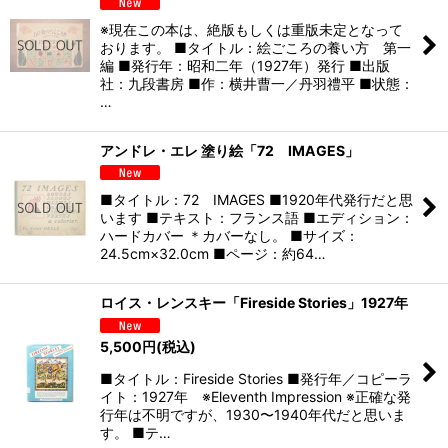
※現在この本は、絶版もしくは重版未定となって
おります。 ■タイトル：絵ごころの養い方 第一
編 ■発行年：昭和二年（1927年）発行 ■出版
社：九段書房 ■作：横井曹一／丹羽禮平 ■状態：
…
アンドレ・エレ 塗り絵「72 IMAGES」
■タイトル：72 IMAGES ■1920年代発行だと思
います ■テキスト：フランス語 ■エディション：
ハードカバー ＊カバーなし。 ■サイズ：
24.5cm×32.0cm ■ページ：約64…
ロイス・レンスキー「Fireside Stories」1927年
5,500
円
(税込)
■タイトル：Fireside Stories ■発行年／コピーラ
イト：1927年 ※Eleventh Impression ※正確な発
行年は不明ですが、1930〜1940年代だと思いま
す。 ■テ…