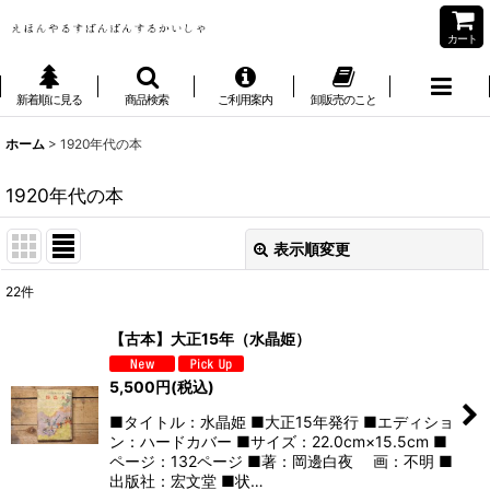
カート
新着順に見る
商品検索
ご利用案内
卸販売のこと
ホーム
>
1920年代の本
1920年代の本
表示順変更
閉じる
22
件
表示数
:
【古本】大正15年（水晶姫）
並び順
:
5,500
円
(税込)
■タイトル：水晶姫 ■大正15年発行 ■エディショ
絞り込む
ン：ハードカバー ■サイズ：22.0cm×15.5cm ■
ページ：132ページ ■著：岡邊白夜 画：不明 ■
出版社：宏文堂 ■状…