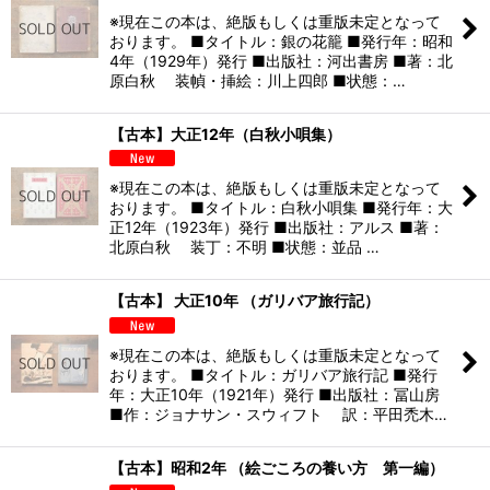
※現在この本は、絶版もしくは重版未定となって
おります。 ■タイトル：銀の花籠 ■発行年：昭和
4年（1929年）発行 ■出版社：河出書房 ■著：北
原白秋 装幀・挿絵：川上四郎 ■状態：…
【古本】大正12年（白秋小唄集）
※現在この本は、絶版もしくは重版未定となって
おります。 ■タイトル：白秋小唄集 ■発行年：大
正12年（1923年）発行 ■出版社：アルス ■著：
北原白秋 装丁：不明 ■状態：並品 …
【古本】 大正10年 （ガリバア旅行記）
※現在この本は、絶版もしくは重版未定となって
おります。 ■タイトル：ガリバア旅行記 ■発行
年：大正10年（1921年）発行 ■出版社：冨山房
■作：ジョナサン・スウィフト 訳：平田禿木…
【古本】昭和2年 （絵ごころの養い方 第一編）