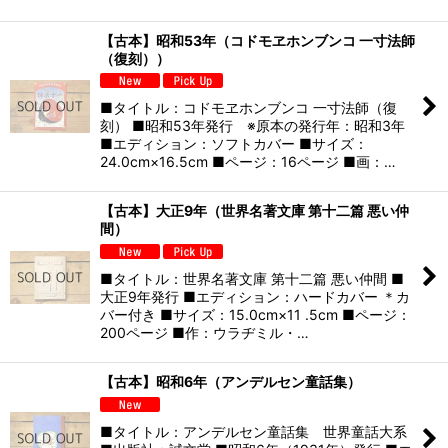
【古本】昭和53年（コドモヱホンブンコ 一寸法師
（復刻））
■タイトル：コドモヱホンブンコ 一寸法師（復
刻） ■昭和53年発行 ※原本の発行年：昭和3年
■エディション：ソフトカバー ■サイズ：
24.0cm×16.5cm ■ページ：16ページ ■画：…
【古本】大正9年（世界名著文庫 第十二篇 悪い仲
間）
■タイトル：世界名著文庫 第十二篇 悪い仲間 ■
大正9年発行 ■エディション：ハードカバー ＊カ
バー付き ■サイズ：15.0cm×11 .5cm ■ページ：
200ページ ■作：ウラヂミル・…
【古本】昭和6年（アンデルセン童話集）
■タイトル：アンデルセン童話集 世界童話大系