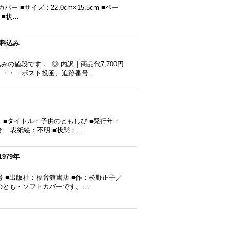
 ■サイズ：22.0cm×15.5cm ■ペー
 ■状…
送料込み
値段です 。 ◎ 内訳｜商品代7,700円
ライト・・・ポスト投函、追跡番号…
■タイトル：子供のともしび ■発行年：
譲治 表紙絵：不明 ■状態：…
979年
6号 ■出版社：福音館書店 ■作：松野正子／
のとも・ソフトカバーです。…