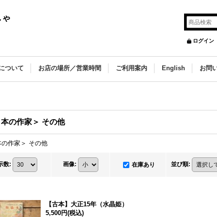
しゃ
ログイン
について
お店の場所／営業時間
ご利用案内
English
お問
本の作家＞ その他
本の作家＞ その他
示数
:
画像
:
並び順
:
在庫あり
【古本】大正15年（水晶姫）
5,500円
(税込)