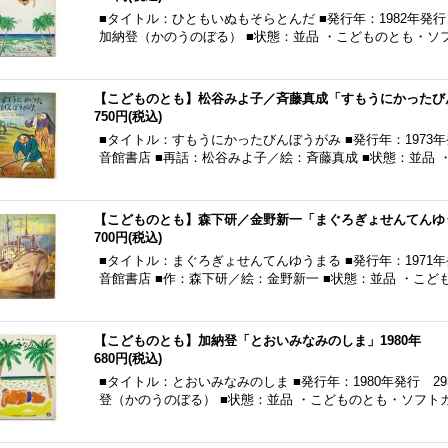
■タイトル：ひともいぬもそらとんだ ■発行年：1982年発行
加納登（かのうのぼる） ■状態：並品 ・こどものとも・ソ
【こどものとも】松谷みよ子／斉藤真成「すもうにかったびん
750円
(税込)
■タイトル：すもうにかったびんぼうがみ ■発行年：1973
音館書店 ■再話：松谷みよ子／絵：斉藤真成 ■状態：並品
【こどものとも】森下研／金野新一「まぐろぎょせんてんゆう
700円
(税込)
■タイトル：まぐろぎょせんてんゆうまる ■発行年：1971
音館書店 ■作：森下研／絵：金野新一 ■状態：並品 ・こ
【こどものとも】加納登「とおいみなみのしま」1980年
680円
(税込)
■タイトル：とおいみなみのしま ■発行年：1980年発行 2
登（かのうのぼる） ■状態：並品 ・こどものとも・ソフト