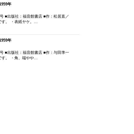
959年
6号 ■出版社：福音館書店 ■作：松居直／
です。 ・表紙ヤケ。…
959年
7号 ■出版社：福音館書店 ■作：与田準一
です。 ・角、端やや…