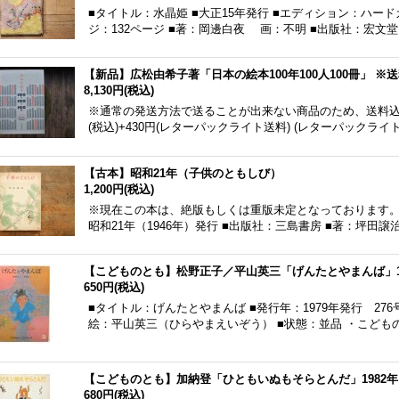
■タイトル：水晶姫 ■大正15年発行 ■エディション：ハードカバー
ジ：132ページ ■著：岡邊白夜 画：不明 ■出版社：宏文堂
【新品】広松由希子著「日本の絵本100年100人100冊」 ※
8,130円
(税込)
※通常の発送方法で送ることが出来ない商品のため、送料込みの
(税込)+430円(レターパックライト送料) (レターパック
【古本】昭和21年（子供のともしび）
1,200円
(税込)
※現在この本は、絶版もしくは重版未定となっております。 
昭和21年（1946年）発行 ■出版社：三島書房 ■著：坪田
【こどものとも】松野正子／平山英三「げんたとやまんば」1
650円
(税込)
■タイトル：げんたとやまんば ■発行年：1979年発行 27
絵：平山英三（ひらやまえいぞう） ■状態：並品 ・こども
【こどものとも】加納登「ひともいぬもそらとんだ」1982年
680円
(税込)