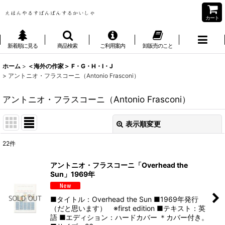
カート
新着順に見る
商品検索
ご利用案内
卸販売のこと
ホーム
>
＜海外の作家＞ F・G・H・I・J
>
アントニオ・フラスコーニ（Antonio Frasconi）
アントニオ・フラスコーニ（Antonio Frasconi）
表示順変更
閉じる
22
件
表示数
:
アントニオ・フラスコーニ「Overhead the
Sun」1969年
並び順
:
■タイトル：Overhead the Sun ■1969年発行
絞り込む
（だと思います） ※first edition ■テキスト：英
語 ■エディション：ハードカバー ＊カバー付き。