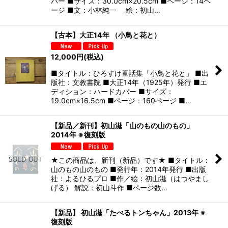
バー ■サイズ：30.0cm×20.5cm ■ページ：14ペ
ージ ■文：小林純一 絵：初山…
【古本】大正14年 （小鳥と花と）
12,000
円
(税込)
■タイトル：ひろすけ童話集「小鳥と花と」 ■出
版社：文教書院 ■大正14年（1925年）発行 ■エ
ディション：ハードカバー ■サイズ：
19.0cm×16.5cm ■ページ：160ページ ■…
【新品／新刊】初山滋「山のもの山のもの」
2014年 ※復刻版
★この商品は、新刊（新品）です★ ■タイトル：
山のもの山のもの ■発行年：2014年発行 ■出版
社：よるひるプロ ■作／絵：初山滋（はつやまし
げる） 解説：初山斗作 ■ページ数…
【新品】 初山滋「たべるトンちゃん」2013年 ※
復刻版