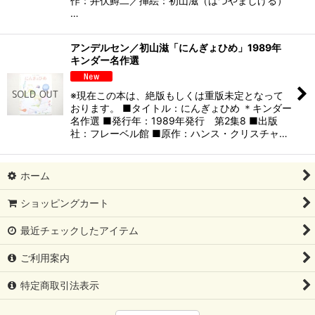
作：井伏鱒二／挿絵：初山滋（はつやましげる）
…
アンデルセン／初山滋「にんぎょひめ」1989年
キンダー名作選
※現在この本は、絶版もしくは重版未定となって
おります。 ■タイトル：にんぎょひめ ＊キンダー
名作選 ■発行年：1989年発行 第2集8 ■出版
社：フレーベル館 ■原作：ハンス・クリスチャ…
ホーム
ショッピングカート
最近チェックしたアイテム
ご利用案内
特定商取引法表示