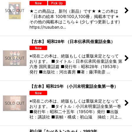
★この商品は、新刊（新品）です★ ★この本は
「日本の絵本 100年100人100冊」掲載本です ※
その他の掲載本はこちら↓ (少しずつ更新します)
https://rusuban.o…
【古本】 昭和28年 （日本伝承民俗童話全集）
※現在この本は、絶版もしくは重版未定となって
おります。 ■タイトル：日本伝承民俗童話全集 第
六巻 国民童話篇 ■発行年：昭和28年（1953年）
発行 ■出版社：河出書房 ■著：藤澤衛彦 …
【古本】昭和25年 （小川未明童話全集第一巻）
※現在この本は、絶版もしくは重版未定となって
おります。 ■タイトル：小川未明童話全集第一巻
■発行年：昭和二十五年（1950年）発行 ■出版
社：講談社 ■装幀・構成：初山滋 挿絵：川上…
初山滋「たべるトンちゃん」1993年