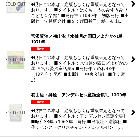
※現在この本は、絶版もしくは重版未定となって
おります。 ■タイトル：はくちょうのみずうみ ＊
こども音楽館4 ■発行年：1969年 初版発行 ■出
版社：学習研究社 ■文：岸田衿子／絵：初山…
宮沢賢治／初山滋「水仙月の四日／よだかの星」
1971年
※現在この本は、絶版もしくは重版未定となって
おります。 ■タイトル：水仙月の四日／よだかの
星 ＊宮沢賢治童話集5 ■発行年：昭和46年
（1971年）発行 ■出版社：中央公論社 ■作：宮
沢…
初山滋・挿絵「アンデルセン童話全集1」1963年
※現在この本は、絶版もしくは重版未定となって
おります。 ■タイトル：アンデルセン童話全集1
■昭和38年（1963年）発行 ■出版社：講談社 ■
作：ハンス・クリスチャン・アンデルセン （…