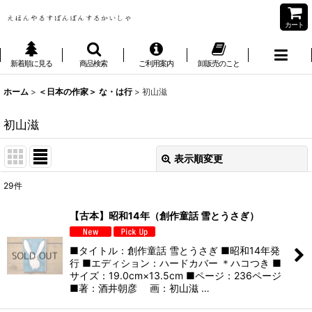
カート
新着順に見る
商品検索
ご利用案内
卸販売のこと
ホーム
>
＜日本の作家＞ な・は行
>
初山滋
初山滋
表示順変更
閉じる
29
件
表示数
:
【古本】昭和14年（創作童話 雪とうさぎ）
並び順
:
■タイトル：創作童話 雪とうさぎ ■昭和14年発
行 ■エディション：ハードカバー ＊ハコつき ■
絞り込む
サイズ：19.0cm×13.5cm ■ページ：236ページ
■著：酒井朝彦 画：初山滋 …