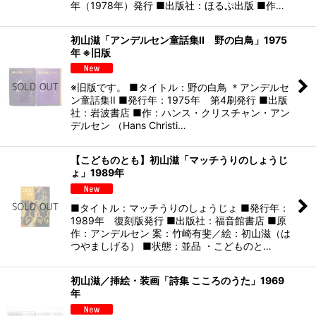
年（1978年）発行 ■出版社：ほるぷ出版 ■作…
初山滋「アンデルセン童話集II 野の白鳥」1975
年 ※旧版
※旧版です。 ■タイトル：野の白鳥 ＊アンデルセ
ン童話集II ■発行年：1975年 第4刷発行 ■出版
社：岩波書店 ■作：ハンス・クリスチャン・アン
デルセン （Hans Christi…
【こどものとも】初山滋「マッチうりのしょうじ
ょ」1989年
■タイトル：マッチうりのしょうじょ ■発行年：
1989年 復刻版発行 ■出版社：福音館書店 ■原
作：アンデルセン 案：竹崎有斐／絵：初山滋（は
つやましげる） ■状態：並品 ・こどものと…
初山滋／挿絵・装画「詩集 こころのうた」1969
年