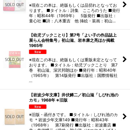
※現在この本は、絶版もしくは品切れとなってお
ります。 ■タイトル：詩集 こころのうた ■発行
年：昭和44年（1969年） 5版発行 ■出版社：
童心社 ■詩：八木重吉 他 挿絵・装画：初山…
【幼児ブックことり】第7号「よい子の作品誌上
展らん会特集号」初山滋、岩本康之亮ほか掲載
1965年
※現在この本は、絶版もしくは重版未定となって
おります。 ■タイトル：幼児ブックことり 第7
巻 初山滋、深沢邦朗ほか ■発行年：昭和40年
（1965年） 第14版発行 ■出版社：国際情報社
…
【岩波少年文庫】井伏鱒二／初山滋「しびれ池の
カモ」1968年 ※旧版
※旧版・函付きです。 ■タイトル：しびれ池のカ
モ ＊岩波少年文庫149 ■発行年：昭和43年
（1968年） 第7刷発行 ■出版社：岩波書店 ■