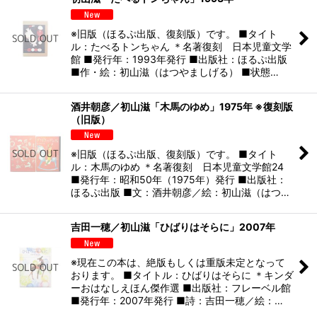
※旧版（ほるぷ出版、復刻版）です。 ■タイト
ル：たべるトンちゃん ＊名著復刻 日本児童文学
館 ■発行年：1993年発行 ■出版社：ほるぷ出版
■作・絵：初山滋（はつやましげる） ■状態…
酒井朝彦／初山滋「木馬のゆめ」1975年 ※復刻版
（旧版）
※旧版（ほるぷ出版、復刻版）です。 ■タイト
ル：木馬のゆめ ＊名著復刻 日本児童文学館24
■発行年：昭和50年（1975年）発行 ■出版社：
ほるぷ出版 ■文：酒井朝彦／絵：初山滋（はつ…
吉田一穂／初山滋「ひばりはそらに」2007年
※現在この本は、絶版もしくは重版未定となって
おります。 ■タイトル：ひばりはそらに ＊キンダ
ーおはなしえほん傑作選 ■出版社：フレーベル館
■発行年：2007年発行 ■詩：吉田一穂／絵：…