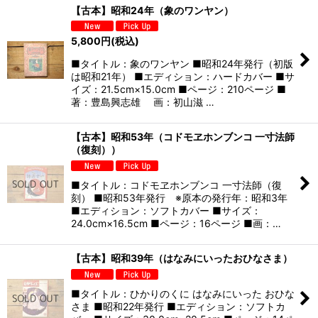
【古本】昭和24年（象のワンヤン）
5,800
円
(税込)
■タイトル：象のワンヤン ■昭和24年発行（初版
は昭和21年） ■エディション：ハードカバー ■サ
イズ：21.5cm×15.0cm ■ページ：210ページ ■
著：豊島興志雄 画：初山滋 …
【古本】昭和53年（コドモヱホンブンコ 一寸法師
（復刻））
■タイトル：コドモヱホンブンコ 一寸法師（復
刻） ■昭和53年発行 ※原本の発行年：昭和3年
■エディション：ソフトカバー ■サイズ：
24.0cm×16.5cm ■ページ：16ページ ■画：…
【古本】昭和39年（はなみにいったおひなさま）
■タイトル：ひかりのくに はなみにいった おひな
さま ■昭和22年発行 ■エディション：ソフトカ