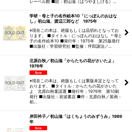
レーベル館 ■絵：初山滋（はつやましげる）…
学研・母と子の名作絵本10「にっぽんのおはな
し」初山滋、渡辺三郎など 1975年
※現在この本は、絶版もしくは品切れとなってお
ります。 ■タイトル：にっぽんのおはなし ＊母と
子の名作絵本10 ■発行年：1975年 第25版発行
■出版社：学習研究社 ■監修：坪田譲治／…
北原白秋／初山滋「からたちの花がさいたよ」
1976年
※現在この本は、絶版もしくは重版未定となって
おります。 ■タイトル：からたちの花がさいた
よ 北原白秋童謡選 ■発行年：1976年 第10刷
発行 ■出版社：岩波書店 ■作：北原白秋／装画：
初…
岸田衿子／初山滋「はくちょうのみずうみ」1969
年