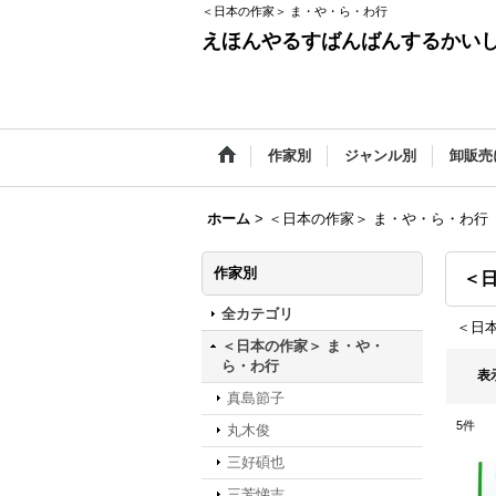
＜日本の作家＞ ま・や・ら・わ行
えほんやるすばんばんするかい
作家別
ジャンル別
卸販売
ホーム
>
＜日本の作家＞ ま・や・ら・わ行
作家別
＜
全カテゴリ
＜日
＜日本の作家＞ ま・や・
ら・わ行
表
真島節子
5
件
丸木俊
三好碩也
三芳悌吉