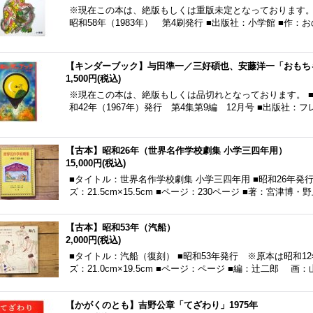
※現在この本は、絶版もしくは重版未定となっております。 
昭和58年（1983年） 第4刷発行 ■出版社：小学館 ■作：
【キンダーブック】与田準一／三好碩也、安藤洋一「おもちゃ
1,500円
(税込)
※現在この本は、絶版もしくは品切れとなっております。 ■
和42年（1967年）発行 第4集第9編 12月号 ■出版社：
【古本】昭和26年（世界名作学校劇集 小学三四年用）
15,000円
(税込)
■タイトル：世界名作学校劇集 小学三四年用 ■昭和26年発行
ズ：21.5cm×15.5cm ■ページ：230ページ ■著：宮津
【古本】昭和53年（汽船）
2,000円
(税込)
■タイトル：汽船（復刻） ■昭和53年発行 ※原本は昭和12
ズ：21.0cm×19.5cm ■ページ：ページ ■編：辻二郎 画
【かがくのとも】吉野公章「てざわり」1975年