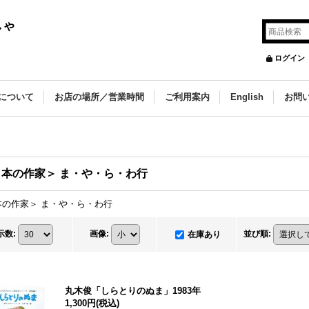
しゃ
ログイン
について
お店の場所／営業時間
ご利用案内
English
お問
日本の作家＞ ま・や・ら・わ行
本の作家＞ ま・や・ら・わ行
示数
:
画像
:
並び順
:
在庫あり
丸木俊「しらとりのぬま」1983年
1,300円
(税込)