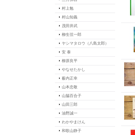
村上勉
村山知義
茂田井武
柳生弦一郎
ヤシマタロウ（八島太郎）
安 泰
柳原良平
やなせたかし
薮内正幸
山本忠敬
山脇百合子
山田三郎
油野誠一
わかやまけん
和歌山静子