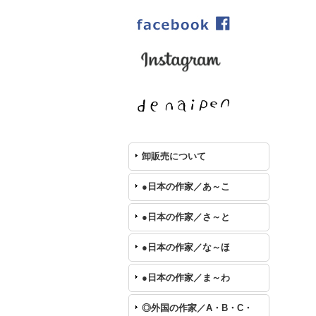
卸販売について
●日本の作家／あ～こ
●日本の作家／さ～と
●日本の作家／な～ほ
●日本の作家／ま～わ
◎外国の作家／A・B・C・