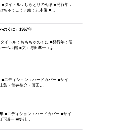
■タイトル：しらとりのぬま ■発行年：
おのちゅうこう／絵：丸木俊 ■…
のくに」1967年
タイトル：おもちゃのくに ■発行年：昭
フレーベル館 ■文：与田準一（よ…
 ■エディション：ハードカバー ■サイ
博・野上彰・筒井敬介・藤田…
年 ■エディション：ハードカバー ■サイ
：山下謙一 ■復刻…