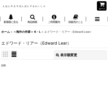
カート
新着順に見る
商品検索
ご利用案内
卸販売のこと
ホーム
>
＜海外の作家＞ K・L
>
エドワード・リアー（Edward Lear）
エドワード・リアー（Edward Lear）
表示順変更
閉じる
0
件
表示数
:
並び順
:
絞り込む