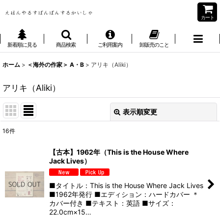
カート
新着順に見る
商品検索
ご利用案内
卸販売のこと
ホーム
>
＜海外の作家＞ A・B
>
アリキ（Aliki）
アリキ（Aliki）
表示順変更
閉じる
16
件
表示数
:
【古本】1962年（This is the House Where
Jack Lives）
並び順
:
■タイトル：This is the House Where Jack Lives
絞り込む
■1962年発行 ■エディション：ハードカバー ＊
カバー付き ■テキスト：英語 ■サイズ：
22.0cm×15…