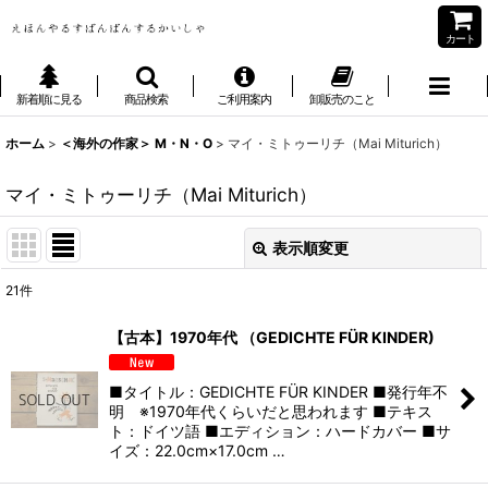
カート
新着順に見る
商品検索
ご利用案内
卸販売のこと
ホーム
>
＜海外の作家＞ M・N・O
>
マイ・ミトゥーリチ（Mai Miturich）
マイ・ミトゥーリチ（Mai Miturich）
表示順変更
閉じる
21
件
表示数
:
【古本】1970年代 （GEDICHTE FÜR KINDER)
並び順
:
■タイトル：GEDICHTE FÜR KINDER ■発行年不
明 ※1970年代くらいだと思われます ■テキス
絞り込む
ト：ドイツ語 ■エディション：ハードカバー ■サ
イズ：22.0cm×17.0cm …