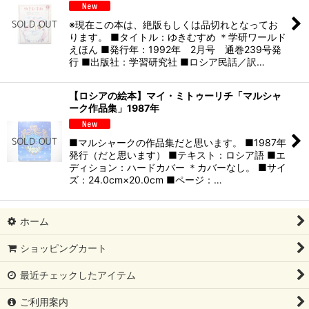
※現在この本は、絶版もしくは品切れとなってお
ります。 ■タイトル：ゆきむすめ ＊学研ワールド
えほん ■発行年：1992年 2月号 通巻239号発
行 ■出版社：学習研究社 ■ロシア民話／訳…
【ロシアの絵本】マイ・ミトゥーリチ「マルシャ
ーク作品集」1987年
■マルシャークの作品集だと思います。 ■1987年
発行（だと思います） ■テキスト：ロシア語 ■エ
ディション：ハードカバー ＊カバーなし。 ■サイ
ズ：24.0cm×20.0cm ■ページ：…
ホーム
ショッピングカート
最近チェックしたアイテム
ご利用案内