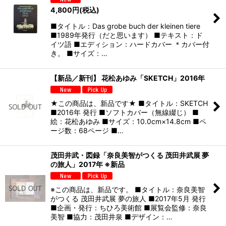
4,800
円
(税込)
■タイトル：Das grobe buch der kleinen tiere
■1989年発行（だと思います） ■テキスト：ド
イツ語 ■エディション：ハードカバー ＊カバー付
き。 ■サイズ：…
【新品／新刊】 花松あゆみ「SKETCH」2016年
★この商品は、新品です★ ■タイトル：SKETCH
■2016年 発行 ■ソフトカバー（無線綴じ） ■
絵：花松あゆみ ■サイズ：10.0cm×14.8cm ■ペ
ージ数：68ページ ■…
茂田井武・図録「奈良美智がつくる 茂田井武展 夢
の旅人」2017年 ※新品
※この商品は、新品です。 ■タイトル：奈良美智
がつくる 茂田井武展 夢の旅人 ■2017年5月 発行
■企画・発行：ちひろ美術館 ■展覧会監修：奈良
美智 ■協力：茂田井泉 ■デザイン：…