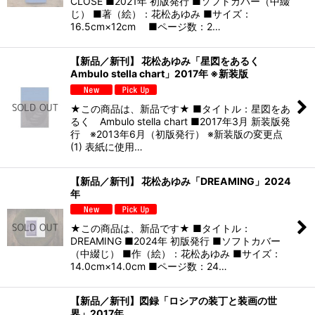
CLOSE ■2021年 初版発行 ■ソフトカバー（中綴
じ） ■著（絵）：花松あゆみ ■サイズ：
16.5cm×12cm ■ページ数：2…
【新品／新刊】 花松あゆみ「星図をあるく
Ambulo stella chart」2017年 ※新装版
★この商品は、新品です★ ■タイトル：星図をあ
るく Ambulo stella chart ■2017年3月 新装版発
行 ※2013年6月（初版発行） ※新装版の変更点
(1) 表紙に使用…
【新品／新刊】 花松あゆみ「DREAMING」2024
年
★この商品は、新品です★ ■タイトル：
DREAMING ■2024年 初版発行 ■ソフトカバー
（中綴じ） ■作（絵）：花松あゆみ ■サイズ：
14.0cm×14.0cm ■ページ数：24…
【新品／新刊】図録「ロシアの装丁と装画の世
界」2017年