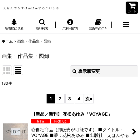
カート
新着順に見る
商品検索
ご利用案内
卸販売のこと
ホーム
>
画集・作品集・図録
画集・作品集・図録
表示順変更
閉じる
183
件
表示数
:
1
2
3
4
次
»
並び順
:
【新品／新刊】 花松あゆみ「VOYAGE」
絞り込む
◎自社商品（卸販売が可能です） ■タイトル：
VOYAGE ■著：花松あゆみ ■出版社：えほんやる