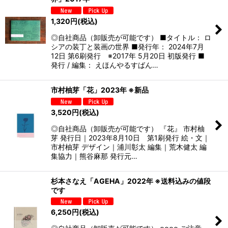
1,320
円
(税込)
◎自社商品（卸販売が可能です） ■タイトル： ロ
シアの装丁と装画の世界 ■発行年： 2024年7月
12日 第6刷発行 ※2017年 5月20日 初版発行 ■
発行 / 編集： えほんやるすばん…
市村柚芽「花」2023年 ※新品
3,520
円
(税込)
◎自社商品（卸販売が可能です） 『花』 市村柚
芽 発行日｜2023年8月10日 第1刷発行 絵・文｜
市村柚芽 デザイン｜浦川彰太 編集｜荒木健太 編
集協力｜熊谷麻那 発行元…
杉本さなえ「AGEHA」2022年 ※送料込みの値段
です
6,250
円
(税込)