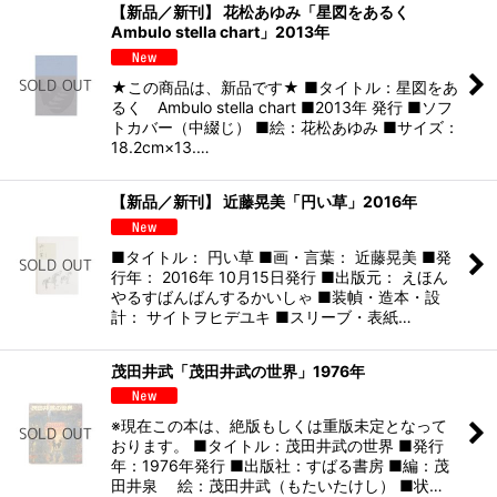
【新品／新刊】 花松あゆみ「星図をあるく
Ambulo stella chart」2013年
★この商品は、新品です★ ■タイトル：星図をあ
るく Ambulo stella chart ■2013年 発行 ■ソフ
トカバー（中綴じ） ■絵：花松あゆみ ■サイズ：
18.2cm×13.…
【新品／新刊】 近藤晃美「円い草」2016年
■タイトル： 円い草 ■画・言葉： 近藤晃美 ■発
行年： 2016年 10月15日発行 ■出版元： えほん
やるすばんばんするかいしゃ ■装幀・造本・設
計： サイトヲヒデユキ ■スリーブ・表紙…
茂田井武「茂田井武の世界」1976年
※現在この本は、絶版もしくは重版未定となって
おります。 ■タイトル：茂田井武の世界 ■発行
年：1976年発行 ■出版社：すばる書房 ■編：茂
田井泉 絵：茂田井武（もたいたけし） ■状…