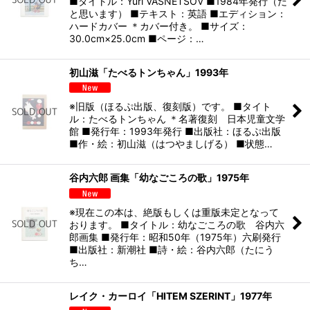
■タイトル：Yuri VASNETSOV ■1984年発行（だ
と思います） ■テキスト：英語 ■エディション：
ハードカバー ＊カバー付き。 ■サイズ：
30.0cm×25.0cm ■ページ：…
初山滋「たべるトンちゃん」1993年
※旧版（ほるぷ出版、復刻版）です。 ■タイト
ル：たべるトンちゃん ＊名著復刻 日本児童文学
館 ■発行年：1993年発行 ■出版社：ほるぷ出版
■作・絵：初山滋（はつやましげる） ■状態…
谷内六郎 画集「幼なごころの歌」1975年
※現在この本は、絶版もしくは重版未定となって
おります。 ■タイトル：幼なごころの歌 谷内六
郎画集 ■発行年：昭和50年（1975年）六刷発行
■出版社：新潮社 ■詩・絵：谷内六郎（たにう
ち…
レイク・カーロイ「HITEM SZERINT」1977年