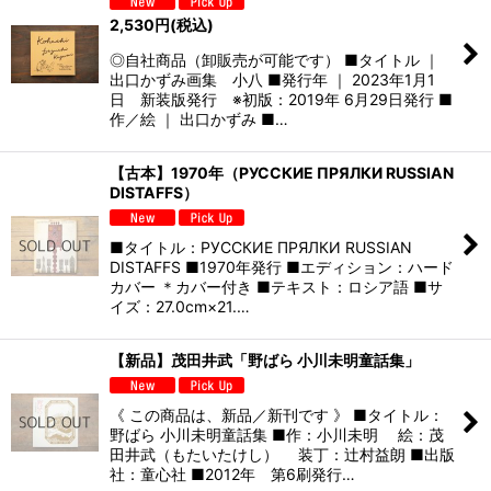
2,530
円
(税込)
◎自社商品（卸販売が可能です） ■タイトル ｜
出口かずみ画集 小八 ■発行年 ｜ 2023年1月1
日 新装版発行 ※初版：2019年 6月29日発行 ■
作／絵 ｜ 出口かずみ ■…
【古本】1970年（РУССКИЕ ПРЯЛКИ RUSSIAN
DISTAFFS）
■タイトル：РУССКИЕ ПРЯЛКИ RUSSIAN
DISTAFFS ■1970年発行 ■エディション：ハード
カバー ＊カバー付き ■テキスト：ロシア語 ■サ
イズ：27.0cm×21.…
【新品】茂田井武「野ばら 小川未明童話集」
《 この商品は、新品／新刊です 》 ■タイトル：
野ばら 小川未明童話集 ■作：小川未明 絵：茂
田井武（もたいたけし） 装丁：辻村益朗 ■出版
社：童心社 ■2012年 第6刷発行…