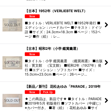
【古本】1952年（VERLIEBTE WELT）
■タイトル：VERLIEBTE WELT ■1952年発行 ■
エディション：ハードカバー ■テキスト：ドイツ
語 ■サイズ：24.3cm×18.3cm ■ページ：152ペ
ージ ■作（絵）：レ…
【古本】昭和2年（小学 鑑賞畵選）
■タイトル：小学 鑑賞畵選 （鑑賞画選） ■出版
社：寳文館 （宝文館） ■昭和2年（1927年）発
行 ■エディション：ソフトカバー ■サイズ：
15.0cm×23.0cm ■ページ：26ページ…
【新品／新刊】 花松あゆみ「PARADE」2019年
★この商品は、新品です★ ■タイトル：PARADE
■2019年5月 初版発行 ■ソフトカバー（中綴じ）
※カバー付き。 ■著（絵）：花松あゆみ ■サイ