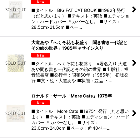
■タイトル：BIG FAT CAT BOOK ■1982年発行
（だと思います） ■テキスト：英語 ■エディショ
ン：ハードカバー ＊カバーなし。 ■サイズ：
28.5cm×21.5cm ■ペー…
大道あや「へくそ花も花盛り 聞き書き一代記と
その絵の世界」1985年 ※サイン入り
■タイトル：へくそ花も花盛り ※署名入り 大道
あや聞き書き一代記とその絵の世界 ■出版社：福
音館書店 ■発行年：昭和60年（1985年） 初版発
行 ■文・絵・大道あや ■状態：並品 ・…
ロナルド・サール「More Cats」1975年
■タイトル：More Cats ■1975年発行（だと思い
ます） ■テキスト：英語 ■エディション：ハード
カバー ＊カバーなし。 ■サイズ：
23.0cm×24.0cm ■ページ：約40ペー…