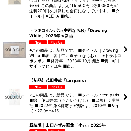
◎自社商品（卸販売が可能です） ※※※※ ご注意
※※※※ この商品は、定価5,500円+税(6,050円)に
送料200円を加算した金額になっています。 ■タ
イトル｜AGEHA ■絵…
トラネコボンボン(中西なちお)「Drawing
White」2023年 ※新品
※この商品は、新品です。 ■タイトル｜Drawing
White ■著 者｜中西直子（なちお） ※トラネコ
ボンボン ■発行年｜2023年 10月初版 ■装 幀｜
サイトヲヒデユキ ■出…
【新品】茂田井武「ton paris」
※この商品は、新品です。 ■タイトル：ton paris
■絵：茂田井武（もたいたけし） ■出版社：講談
社 ■2022年 第3刷発行 ※初版は、2010年 ■サイ
ズ：22.0cm×15.…
新装版｜出口かずみ画集「小八」2023年