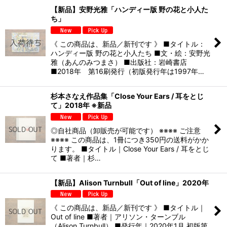
【新品】安野光雅「ハンディー版 野の花と小人た
ち」
《 この商品は、新品／新刊です 》 ■タイトル：
ハンディー版 野の花と小人たち ■文・絵：安野光
雅（あんのみつまさ） ■出版社：岩崎書店
■2018年 第16刷発行（初版発行年は1997年…
杉本さなえ作品集「Close Your Ears / 耳をとじ
て」2018年 ※新品
◎自社商品（卸販売が可能です） ※※※※ ご注意
※※※※ この商品は、1冊につき350円の送料がかか
ります。 ■タイトル｜Close Your Ears / 耳をとじ
て ■著者｜杉…
【新品】Alison Turnbull「Out of line」2020年
《 この商品は、新品／新刊です 》 ■タイトル｜
Out of line ■著者｜アリソン・ターンブル
（Alison Turnbull） ■発行年｜2020年1月 初版第