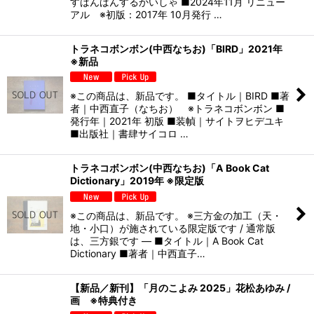
すばんばんするかいしゃ ■2024年11月 リニュー
アル ※初版：2017年 10月発行 …
トラネコボンボン(中西なちお)「BIRD」2021年
※新品
※この商品は、新品です。 ■タイトル｜BIRD ■著
者｜中西直子（なちお） ※トラネコボンボン ■
発行年｜2021年 初版 ■装幀｜サイトヲヒデユキ
■出版社｜書肆サイコロ …
トラネコボンボン(中西なちお)「A Book Cat
Dictionary」2019年 ※限定版
※この商品は、新品です。 ※三方金の加工（天・
地・小口）が施されている限定版です / 通常版
は、三方銀です — ■タイトル｜A Book Cat
Dictionary ■著者｜中西直子…
【新品／新刊】「月のこよみ 2025」花松あゆみ /
画 ※特典付き