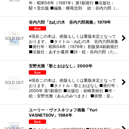
年：昭和56年（1981年）第1刷発行 ■出版社：
駸々堂出版 ■編集：横尾忠則 絵：谷内六郎（…
谷内六郎「ねむの木 谷内六郎画集」1979年
※現在この本は、絶版もしくは重版未定となって
おります。 ■タイトル：ねむの木 谷内六郎画集
■発行年：昭和54年（1979年）初版第4刷刷発行
■出版社：あすか書房 ■詩・絵：谷内六郎（た…
安野光雅「歌とおはなし」2000年
※現在この本は、絶版もしくは重版未定となって
おります。 ■タイトル：歌とおはなし ■発行年：
2000年 第1刷発行 ■出版社：岩崎美術社 ■作・
絵：安野光雅（あんのみつまさ） ■状態：並…
ユーリー・ヴァスネツォフ画集「Yuri
VASNETSOV」1984年