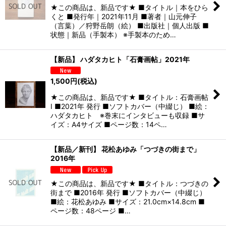
★この商品は、新品です★ ■タイトル｜本をひら
くと ■発行年｜2021年11月 ■著者｜山元伸子
（言葉）／狩野岳朗（絵） ■出版社｜個人出版 ■
状態｜新品（手製本） ※手製本のため…
【新品】 ハダタカヒト「石膏画帖」2021年
1,500
円
(税込)
★この商品は、新品です★ ■タイトル：石膏画帖
I ■2021年 発行 ■ソフトカバー（中綴じ） ■絵：
ハダタカヒト ※巻末にインタビューも収録 ■サ
イズ：A4サイズ ■ページ数：14ペ…
【新品／新刊】 花松あゆみ「つづきの街まで」
2016年
★この商品は、新品です★ ■タイトル：つづきの
街まで ■2016年 発行 ■ソフトカバー（中綴じ）
■絵：花松あゆみ ■サイズ：21.0cm×14.8cm ■
ページ数：48ページ ■…