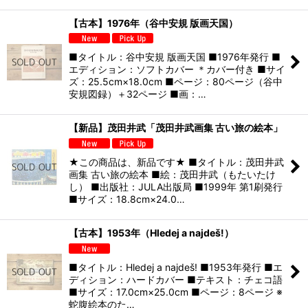
【古本】1976年（谷中安規 版画天国）
■タイトル：谷中安規 版画天国 ■1976年発行 ■
エディション：ソフトカバー ＊カバー付き ■サイ
ズ：25.5cm×18.0cm ■ページ：80ページ（谷中
安規図録）＋32ページ ■画：…
【新品】茂田井武「茂田井武画集 古い旅の絵本」
★この商品は、新品です★ ■タイトル：茂田井武
画集 古い旅の絵本 ■絵：茂田井武（もたいたけ
し） ■出版社：JULA出版局 ■1999年 第1刷発行
■サイズ：18.8cm×24.0…
【古本】1953年（Hledej a najdeš!）
■タイトル：Hledej a najdeš! ■1953年発行 ■エ
ディション：ハードカバー ■テキスト：チェコ語
■サイズ：17.0cm×25.0cm ■ページ：8ページ ※
蛇腹絵本のた…