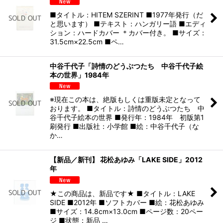
■タイトル：HITEM SZERINT ■1977年発行（だ
と思います） ■テキスト：ハンガリー語 ■エディ
ション：ハードカバー ＊カバー付き。 ■サイズ：
31.5cm×22.5cm ■ペ…
中谷千代子「詩情のどうぶつたち 中谷千代子絵
本の世界」1984年
※現在この本は、絶版もしくは重版未定となって
おります。 ■タイトル：詩情のどうぶつたち 中
谷千代子絵本の世界 ■発行年：1984年 初版第1
刷発行 ■出版社：小学館 ■絵：中谷千代子（な
か…
【新品／新刊】 花松あゆみ「LAKE SIDE」2012
年
★この商品は、新品です★ ■タイトル：LAKE
SIDE ■2012年 ■ソフトカバー ■絵：花松あゆみ
■サイズ：14.8cm×13.0cm ■ページ数：20ペー
ジ ■状態：新品 …