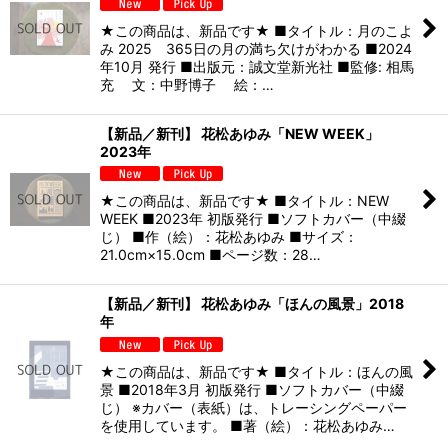
★この商品は、新品です★ ■タイトル：月のこよ
み 2025 365日の月の満ち欠けがわかる ■2024
年10月 発行 ■出版元：誠文堂新光社 ■監修: 相馬
充 文：中野博子 絵：…
【新品／新刊】 花松あゆみ「NEW WEEK」
2023年
★この商品は、新品です★ ■タイトル：NEW
WEEK ■2023年 初版発行 ■ソフトカバー（中綴
じ） ■作（絵）：花松あゆみ ■サイズ：
21.0cm×15.0cm ■ページ数：28…
【新品／新刊】 花松あゆみ「ほんの風景」2018
年
★この商品は、新品です★ ■タイトル：ほんの風
景 ■2018年3月 初版発行 ■ソフトカバー（中綴
じ） ※カバー（表紙）は、トレーシングペーパー
を使用しています。 ■著（絵）：花松あゆみ…