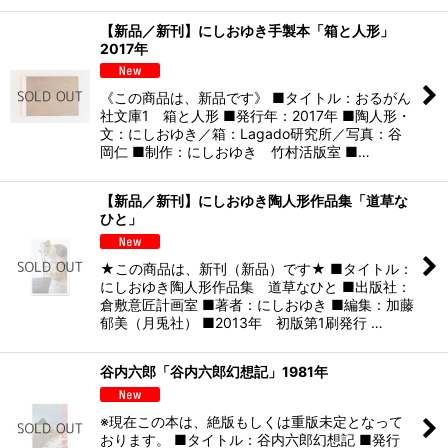
【新品／新刊】にしおゆき手製本「箱と人形」
2017年
《この商品は、新品です》 ■タイトル：おるがん
社文庫1 箱と人形 ■発行年：2017年 ■陶人形・
文：にしおゆき／箱：Lagado研究所／写真：谷
岡仁 ■制作：にしおゆき 竹村活版室 ■…
【新品／新刊】にしおゆき陶人形作品集「道草な
ひと」
★この商品は、新刊（新品）です★ ■タイトル：
にしおゆき陶人形作品集 道草なひと ■出版社：
倉敷意匠計画室 ■著者：にしおゆき ■編集：加藤
郁美（月兎社） ■2013年 初版第1刷発行 …
谷内六郎「谷内六郎幻想記」1981年
※現在この本は、絶版もしくは重版未定となって
おります。 ■タイトル：谷内六郎幻想記 ■発行