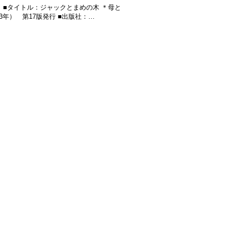
 ■タイトル：ジャックとまめの木 ＊母と
3年） 第17版発行 ■出版社：…