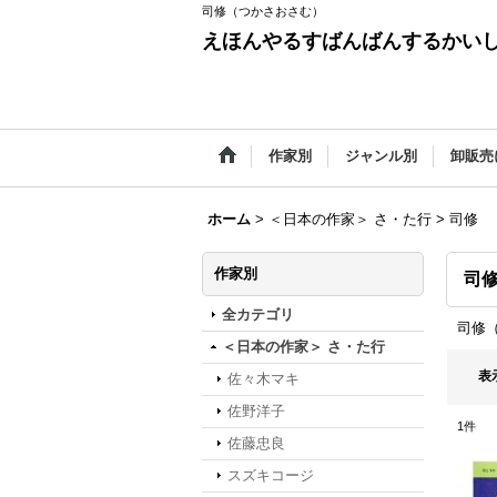
司修（つかさおさむ）
えほんやるすばんばんするかい
作家別
ジャンル別
卸販売
ホーム
>
＜日本の作家＞ さ・た行
>
司修
作家別
司
全カテゴリ
司修
＜日本の作家＞ さ・た行
表
佐々木マキ
佐野洋子
1
件
佐藤忠良
スズキコージ