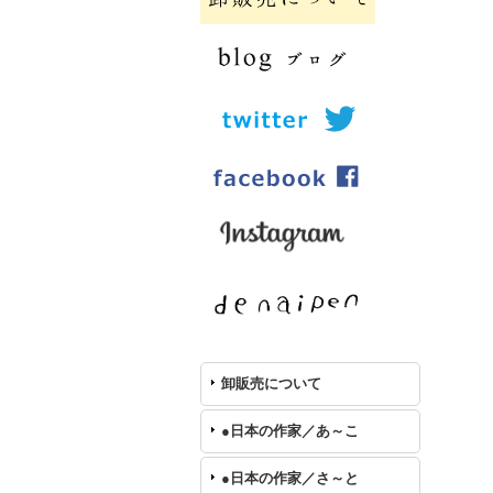
卸販売について
●日本の作家／あ～こ
●日本の作家／さ～と