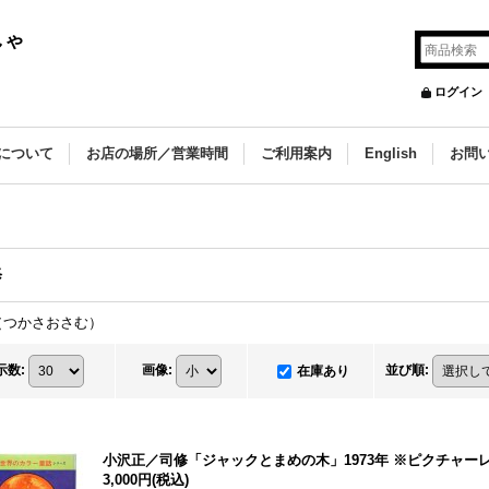
しゃ
ログイン
について
お店の場所／営業時間
ご利用案内
English
お問
修
（つかさおさむ）
示数
:
画像
:
並び順
:
在庫あり
小沢正／司修「ジャックとまめの木」1973年 ※ピクチャー
3,000円
(税込)