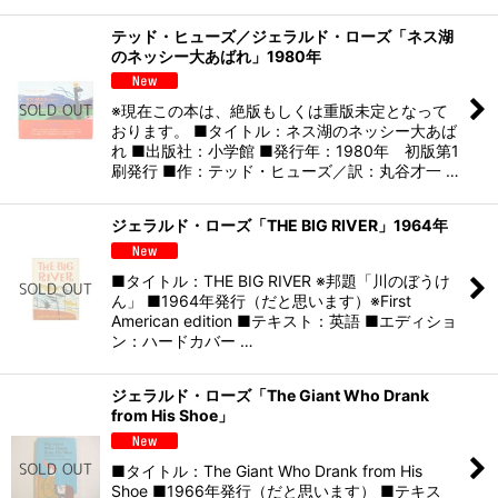
テッド・ヒューズ／ジェラルド・ローズ「ネス湖
のネッシー大あばれ」1980年
※現在この本は、絶版もしくは重版未定となって
おります。 ■タイトル：ネス湖のネッシー大あば
れ ■出版社：小学館 ■発行年：1980年 初版第1
刷発行 ■作：テッド・ヒューズ／訳：丸谷才一 …
ジェラルド・ローズ「THE BIG RIVER」1964年
■タイトル：THE BIG RIVER ※邦題「川のぼうけ
ん」 ■1964年発行（だと思います）※First
American edition ■テキスト：英語 ■エディショ
ン：ハードカバー …
ジェラルド・ローズ「The Giant Who Drank
from His Shoe」
■タイトル：The Giant Who Drank from His
Shoe ■1966年発行（だと思います） ■テキス