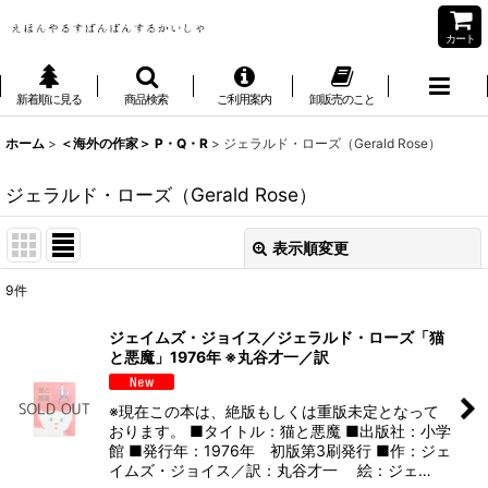
カート
新着順に見る
商品検索
ご利用案内
卸販売のこと
ホーム
>
＜海外の作家＞ P・Q・R
>
ジェラルド・ローズ（Gerald Rose）
ジェラルド・ローズ（Gerald Rose）
表示順変更
閉じる
9
件
表示数
:
ジェイムズ・ジョイス／ジェラルド・ローズ「猫
と悪魔」1976年 ※丸谷才一／訳
並び順
:
※現在この本は、絶版もしくは重版未定となって
絞り込む
おります。 ■タイトル：猫と悪魔 ■出版社：小学
館 ■発行年：1976年 初版第3刷発行 ■作：ジェ
イムズ・ジョイス／訳：丸谷才一 絵：ジェ…