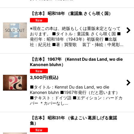
【古本】 昭和18年 （童謡集 さくら咲く国）
※現在この本は、絶版もしくは重版未定となって
おります。 ■タイトル：童謡集 さくら咲く国 ■
発行年：昭和18年（1943年）初版発行 ■出版
社：紀元社 ■著：巽聖歌 装丁・挿絵：中尾彰…
【古本】 1967年 （Kennst Du das Land, wo die
Kanonen bluhn）
3,500
円
(税込)
■タイトル：Kennst Du das Land, wo die
Kanonen bluhn ■1967年発行（だと思います）
■テキスト：ドイツ語 ■エディション：ハードカ
バー ＊カバーなし…
【古本】 昭和31年 （雀よこい 葛原しげる童謡
集）