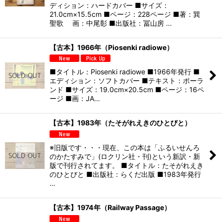
ディション：ハードカバー ■サイズ：
21.0cm×15.5cm ■ページ：228ページ ■著：巽
聖歌 画：中尾彰 ■出版社：冨山房 …
【古本】1966年（Piosenki radiowe）
■タイトル：Piosenki radiowe ■1966年発行 ■
エディション：ソフトカバー ■テキスト：ポーラ
ンド ■サイズ：19.0cm×20.5cm ■ページ：16ペ
ージ ■画：JA…
【古本】1983年（たそがれえきのひとびと）
※旧版です・・・現在、この本は「ふるいせんろ
のかたすみで」(ロクリン社・刊)という新訳・新
版で刊行されてます。 ■タイトル：たそがれえき
のひとびと ■出版社：らくだ出版 ■1983年発行
…
【古本】1974年（Railway Passage）