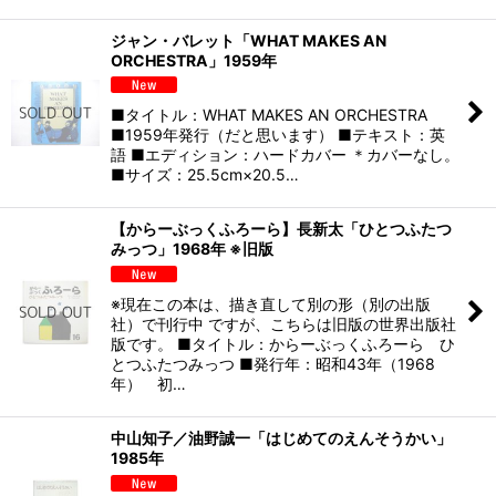
ジャン・バレット「WHAT MAKES AN
ORCHESTRA」1959年
■タイトル：WHAT MAKES AN ORCHESTRA
■1959年発行（だと思います） ■テキスト：英
語 ■エディション：ハードカバー ＊カバーなし。
■サイズ：25.5cm×20.5…
【からーぶっくふろーら】長新太「ひとつふたつ
みっつ」1968年 ※旧版
※現在この本は、描き直して別の形（別の出版
社）で刊行中 ですが、こちらは旧版の世界出版社
版です。 ■タイトル：からーぶっくふろーら ひ
とつふたつみっつ ■発行年：昭和43年（1968
年） 初…
中山知子／油野誠一「はじめてのえんそうかい」
1985年