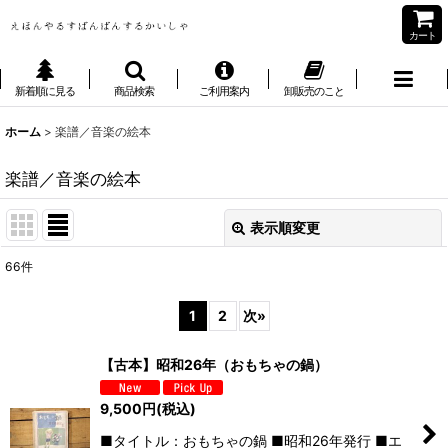
カート
新着順に見る
商品検索
ご利用案内
卸販売のこと
ホーム
>
楽譜／音楽の絵本
楽譜／音楽の絵本
表示順変更
閉じる
66
件
表示数
:
1
2
次
»
並び順
:
【古本】昭和26年（おもちゃの鍋）
絞り込む
9,500
円
(税込)
■タイトル：おもちゃの鍋 ■昭和26年発行 ■エ