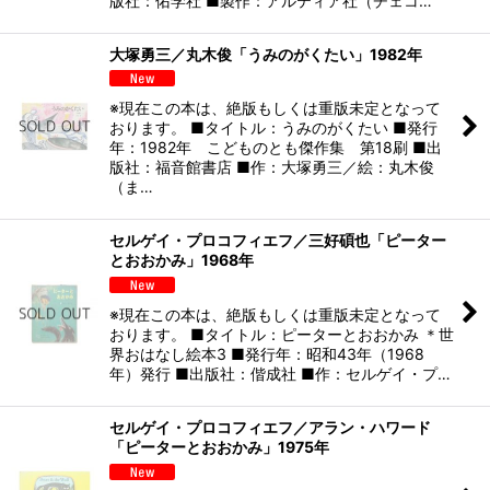
版社：佑学社 ■製作：アルティア社（チェコ…
大塚勇三／丸木俊「うみのがくたい」1982年
※現在この本は、絶版もしくは重版未定となって
おります。 ■タイトル：うみのがくたい ■発行
年：1982年 こどものとも傑作集 第18刷 ■出
版社：福音館書店 ■作：大塚勇三／絵：丸木俊
（ま…
セルゲイ・プロコフィエフ／三好碩也「ピーター
とおおかみ」1968年
※現在この本は、絶版もしくは重版未定となって
おります。 ■タイトル：ピーターとおおかみ ＊世
界おはなし絵本3 ■発行年：昭和43年（1968
年）発行 ■出版社：偕成社 ■作：セルゲイ・プ…
セルゲイ・プロコフィエフ／アラン・ハワード
「ピーターとおおかみ」1975年