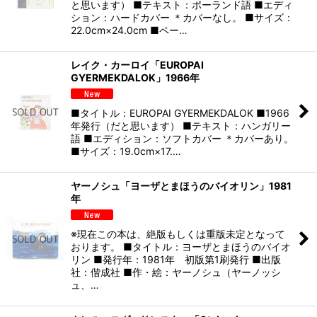
と思います） ■テキスト：ポーランド語 ■エディ
ション：ハードカバー ＊カバーなし。 ■サイズ：
22.0cm×24.0cm ■ペー…
レイク・カーロイ「EUROPAI
GYERMEKDALOK」1966年
■タイトル：EUROPAI GYERMEKDALOK ■1966
年発行（だと思います） ■テキスト：ハンガリー
語 ■エディション：ソフトカバー ＊カバーあり。
■サイズ：19.0cm×17.…
ヤーノシュ「ヨーザとまほうのバイオリン」1981
年
※現在この本は、絶版もしくは重版未定となって
おります。 ■タイトル：ヨーザとまほうのバイオ
リン ■発行年：1981年 初版第1刷発行 ■出版
社：偕成社 ■作・絵：ヤーノシュ（ヤーノッシ
ュ、…