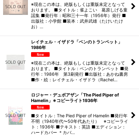
※現在この本は、絶版もしくは重版未定となって
おります。 ■タイトル：雀よこい 葛原しげる童
謡集 ■発行年：昭和三十一年（1956年）発行 ■
出版社：小学館 ■装本：武井武雄（たけいたけ
お）…
レイチェル・イザドラ「ベンのトランペット」
1986年
※現在この本は、絶版もしくは重版未定となって
おります。 ■タイトル：ベンのトランペット ■発
行年：1986年 第3刷発行 ■出版社：あかね書房
■作・絵：レイチェル・イザドラ（Rachel…
ロジャー・デュボアザン「The Pied Piper of
Hamelin」※コピーライト1936年
■タイトル：The Pied Piper of Hamelin ■発行年
不明（1940年代〜50年代あたり） ※コピーライ
ト：1936年 ■テキスト：英語 ■エディション：
ハードカバー ＊カバ…