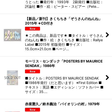
うとった ■発行年：1993年 2刷発行 ■出版社：
評論社 ■作・絵：ピーター・スピアー（Pete…
【新品／新刊】きくちちき「ぞうさんのねんね」
2015年 ※CD付き
★この商品は、新品です★ ■タイトル：ぞうさん
のねんね ■作・絵：きくちちき ■出版社：Rallye
Label ■2015年 初版発行 ■サイズ：
15.0cm×21.0cm ■ページ…
モーリス・センダック「POSTERS BY MAURICE
SENDAK」1986年
■タイトル：POSTERS BY MAURICE SENDAK
■1986年発行（だと思います） ※First Edition ■
テキスト：英語 ■エディション：ソフトカバー ■
サイズ：35.…
赤座憲久／鈴木義治「バイオリンの村」1979年