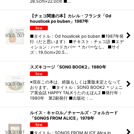
28.5cm×22.0cm ■…
【チェコ関連の本】カレル・フランタ「Od
houslicek po buben」1987年
■タイトル：Od houslicek po buben ■1987年発
行（だと思います） ■テキスト：チェコ語 ■エデ
ィション：ハードカバー ＊カバーなし。 ■サイ
ズ：19.0cm×20.5…
スズキコージ「SONG BOOK2」1980年
※現在この本は、絶版もしくは重版未定となって
おります。 ■タイトル：SONG BOOK2 ＊ジュニ
ア英会話 HAPPY TALKうたのえほん2 ■発行年：
1980年 第2刷発行 ■出版社：…
ルイス・キャロル／チャールズ・フォルカード
「SONGS FROM ALICE」1978年
■タイトル：SONGS FROM ALICE Alica in