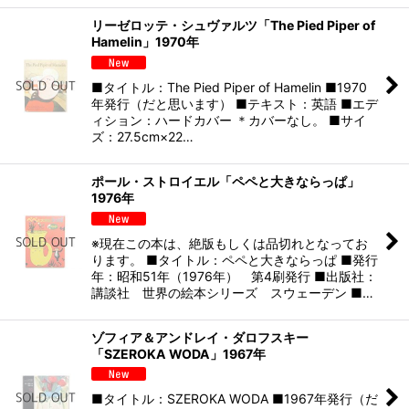
リーゼロッテ・シュヴァルツ「The Pied Piper of
Hamelin」1970年
■タイトル：The Pied Piper of Hamelin ■1970
年発行（だと思います） ■テキスト：英語 ■エデ
ィション：ハードカバー ＊カバーなし。 ■サイ
ズ：27.5cm×22…
ポール・ストロイエル「ペペと大きならっぱ」
1976年
※現在この本は、絶版もしくは品切れとなってお
ります。 ■タイトル：ペペと大きならっぱ ■発行
年：昭和51年（1976年） 第4刷発行 ■出版社：
講談社 世界の絵本シリーズ スウェーデン ■…
ゾフィア＆アンドレイ・ダロフスキー
「SZEROKA WODA」1967年
■タイトル：SZEROKA WODA ■1967年発行（だ