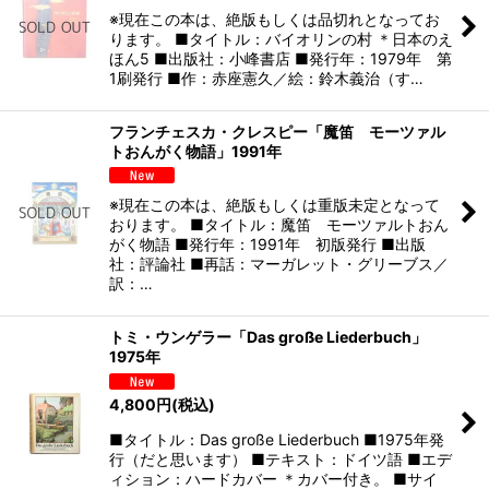
※現在この本は、絶版もしくは品切れとなってお
ります。 ■タイトル：バイオリンの村 ＊日本のえ
ほん5 ■出版社：小峰書店 ■発行年：1979年 第
1刷発行 ■作：赤座憲久／絵：鈴木義治（す…
フランチェスカ・クレスピー「魔笛 モーツァル
トおんがく物語」1991年
※現在この本は、絶版もしくは重版未定となって
おります。 ■タイトル：魔笛 モーツァルトおん
がく物語 ■発行年：1991年 初版発行 ■出版
社：評論社 ■再話：マーガレット・グリーブス／
訳：…
トミ・ウンゲラー「Das große Liederbuch」
1975年
4,800
円
(税込)
■タイトル：Das große Liederbuch ■1975年発
行（だと思います） ■テキスト：ドイツ語 ■エデ
ィション：ハードカバー ＊カバー付き。 ■サイ