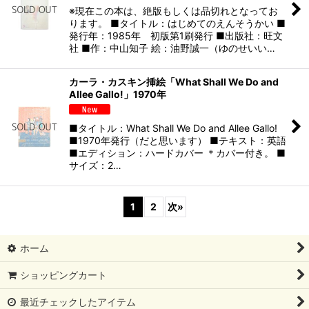
※現在この本は、絶版もしくは品切れとなってお
ります。 ■タイトル：はじめてのえんそうかい ■
発行年：1985年 初版第1刷発行 ■出版社：旺文
社 ■作：中山知子 絵：油野誠一（ゆのせいい…
カーラ・カスキン挿絵「What Shall We Do and
Allee Gallo!」1970年
■タイトル：What Shall We Do and Allee Gallo!
■1970年発行（だと思います） ■テキスト：英語
■エディション：ハードカバー ＊カバー付き。 ■
サイズ：2…
1
2
次
»
ホーム
ショッピングカート
最近チェックしたアイテム