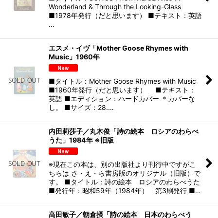
Wonderland & Through the Looking-Glass
■1978年発行（だと思います） ■テキスト：英語
…
エスメ・イヴ「Mother Goose Rhymes with
Music」1960年
■タイトル：Mother Goose Rhymes with Music
■1960年発行（だと思います） ■テキスト：
英語 ■エディション：ハードカバー ＊カバーな
し。 ■サイズ：28.…
内田莉莎子／丸木俊「詩の絵本 ロシアのわらべ
うた」1984年 ※旧版
※現在この本は、別の出版社より刊行中ですがこ
ちらは さ・え・ら書房版のオリジナル（旧版）で
す。 ■タイトル：詩の絵本 ロシアのわらべうた
■発行年：昭和59年（1984年） 第3刷発行 ■…
高田敏子／朝倉摂「詩の絵本 日本のわらべう