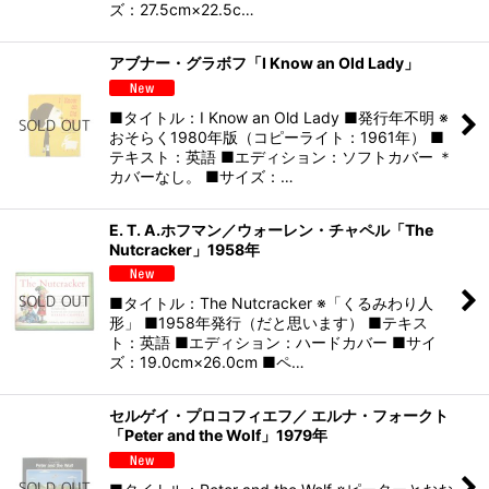
ズ：27.5cm×22.5c…
アブナー・グラボフ「I Know an Old Lady」
■タイトル：I Know an Old Lady ■発行年不明 ※
おそらく1980年版（コピーライト：1961年） ■
テキスト：英語 ■エディション：ソフトカバー ＊
カバーなし。 ■サイズ：…
E. T. A.ホフマン／ウォーレン・チャペル「The
Nutcracker」1958年
■タイトル：The Nutcracker ※「くるみわり人
形」 ■1958年発行（だと思います） ■テキス
ト：英語 ■エディション：ハードカバー ■サイ
ズ：19.0cm×26.0cm ■ペ…
セルゲイ・プロコフィエフ／ エルナ・フォークト
「Peter and the Wolf」1979年