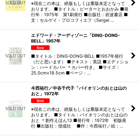
※現在この本は、絶版もしくは重版未定となって
おります。 ■タイトル：ピーターとおおかみ ■発
行年：1975年 第1刷発行 ■出版社：岩波書店 ■
文：セルゲイ・プロコフィエフ（Sergei …
エドワード・アーディゾーニ「DING-DONG-
BELL」1957年
■タイトル：DING-DONG-BELL ■1957年発行
（だと思います） ■テキスト：英語 ■エディショ
ン：ハードカバー ＊カバー付き。 ■サイズ：
25.0cm×18.5cm ■ページ：…
今西祐行／中谷千代子「バイオリンのおとは山の
おと」1972年
※現在この本は、絶版もしくは重版未定となって
おります。 ■タイトル：バイオリンのおとは山の
おと ＊創作えほん13 ■発行年：1972年 初版発
行 ■出版社：偕成社 ■作：今西祐行／絵：…