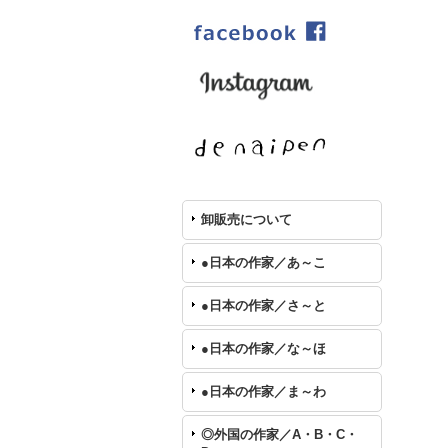
卸販売について
●日本の作家／あ～こ
●日本の作家／さ～と
●日本の作家／な～ほ
●日本の作家／ま～わ
◎外国の作家／A・B・C・