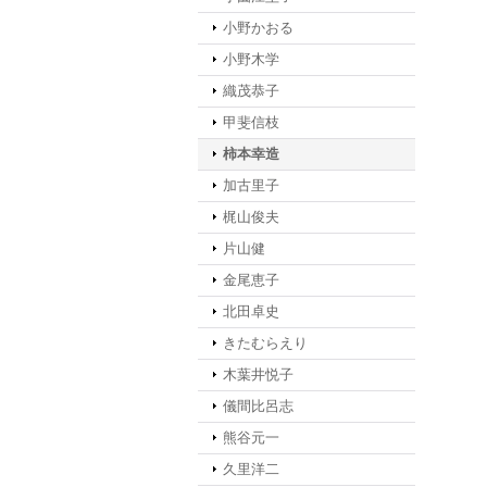
小野かおる
小野木学
織茂恭子
甲斐信枝
柿本幸造
加古里子
梶山俊夫
片山健
金尾恵子
北田卓史
きたむらえり
木葉井悦子
儀間比呂志
熊谷元一
久里洋二