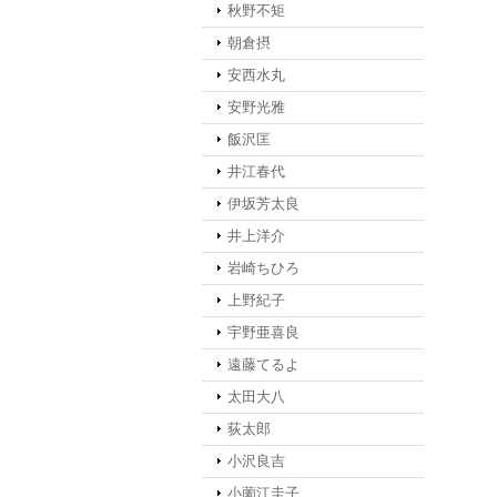
秋野不矩
朝倉摂
安西水丸
安野光雅
飯沢匡
井江春代
伊坂芳太良
井上洋介
岩崎ちひろ
上野紀子
宇野亜喜良
遠藤てるよ
太田大八
荻太郎
小沢良吉
小薗江圭子