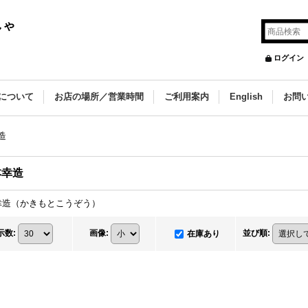
しゃ
ログイン
について
お店の場所／営業時間
ご利用案内
English
お問
造
本幸造
幸造（かきもとこうぞう）
示数
:
画像
:
並び順
:
在庫あり