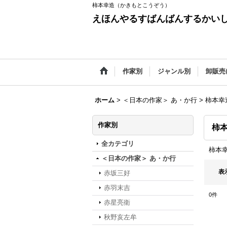
柿本幸造（かきもとこうぞう）
えほんやるすばんばんするかい
作家別
ジャンル別
卸販売
ホーム
>
＜日本の作家＞ あ・か行
>
柿本幸
作家別
柿
全カテゴリ
柿本
＜日本の作家＞ あ・か行
表
赤坂三好
赤羽末吉
0
件
赤星亮衛
秋野亥左牟