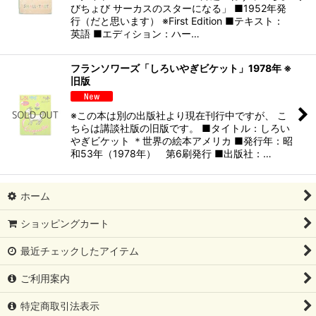
びちょび サーカスのスターになる」 ■1952年発
行（だと思います） ※First Edition ■テキスト：
英語 ■エディション：ハー…
フランソワーズ「しろいやぎビケット」1978年 ※
旧版
※この本は別の出版社より現在刊行中ですが、 こ
ちらは講談社版の旧版です。 ■タイトル：しろい
やぎビケット ＊世界の絵本アメリカ ■発行年：昭
和53年（1978年） 第6刷発行 ■出版社：…
ホーム
ショッピングカート
最近チェックしたアイテム
ご利用案内
特定商取引法表示