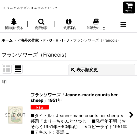
カート
新着順に見る
商品検索
ご利用案内
卸販売のこと
ホーム
>
＜海外の作家＞ F・G・H・I・J
>
フランソワーズ（Francois）
フランソワーズ（Francois）
表示順変更
閉じる
5
件
表示数
:
フランソワーズ「Jeanne-marie counts her
sheep」1951年
並び順
:
■タイトル：Jeanne-marie counts her sheep ※
絞り込む
邦題「まりーちゃんとひつじ」 ■発行年不明（お
そらく1951年〜60年頃） ※コピーライト1951年
■テキスト：英語 …