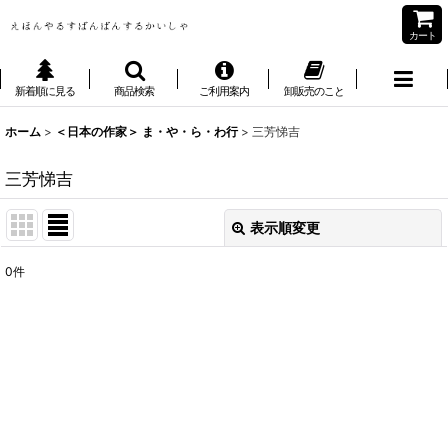
カート
新着順に見る
商品検索
ご利用案内
卸販売のこと
ホーム
>
＜日本の作家＞ ま・や・ら・わ行
>
三芳悌吉
三芳悌吉
表示順変更
閉じる
0
件
表示数
:
並び順
:
絞り込む