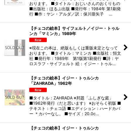
おります。 ■タイトル：おじいさんのおくりもの
■出版社：ほるぷ出版 ■発行年：1984年 第1刷発
行 ■作：ヤン・アルダ／訳：保川亜矢子 …
【チェコの絵本】サイフェルト／イジー・トゥル
ンカ「マミンカ」1989年
※現在この本は、絶版もしくは重版未定となって
おります。 ■タイトル：マミンカ ■出版社：恒文
社 ■発行年：1989年 第1版第1刷発行 ■詩：ヤ
ロスラフ・サイフェルト 絵：イジー・トゥル…
【チェコの絵本】イジー・トゥルンカ
「ZAHRADA」1962年
■タイトル：ZAHRADA ※邦題「ふしぎな庭」
■1962年発行（だと思います） ※おそらく初版 ■
テキスト：チェコ語 ■エディション：ハードカバ
ー ＊カバーなし。 ■サイズ：20.0c…
【チェコの絵本】イジー・トゥルンカ