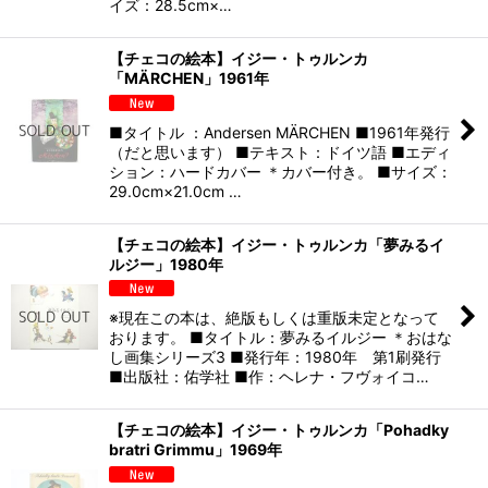
イズ：28.5cm×…
【チェコの絵本】イジー・トゥルンカ
「MÄRCHEN」1961年
■タイトル ：Andersen MÄRCHEN ■1961年発行
（だと思います） ■テキスト：ドイツ語 ■エディ
ション：ハードカバー ＊カバー付き。 ■サイズ：
29.0cm×21.0cm …
【チェコの絵本】イジー・トゥルンカ「夢みるイ
ルジー」1980年
※現在この本は、絶版もしくは重版未定となって
おります。 ■タイトル：夢みるイルジー ＊おはな
し画集シリーズ3 ■発行年：1980年 第1刷発行
■出版社：佑学社 ■作：ヘレナ・フヴォイコ…
【チェコの絵本】イジー・トゥルンカ「Pohadky
bratri Grimmu」1969年