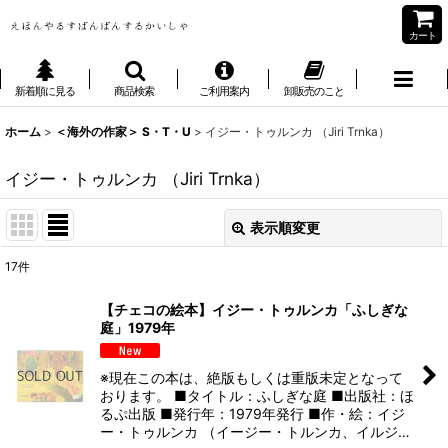
カート
新着順に見る
商品検索
ご利用案内
卸販売のこと
ホーム
>
＜海外の作家＞ S・T・U
>
イジー・トゥルンカ （Jiri Trnka）
イジー・トゥルンカ （Jiri Trnka）
表示順変更
閉じる
17
件
表示数
:
【チェコの絵本】イジー・トゥルンカ「ふしぎな
庭」1979年
並び順
:
※現在この本は、絶版もしくは重版未定となって
絞り込む
おります。 ■タイトル：ふしぎな庭 ■出版社：ほ
るぷ出版 ■発行年：1979年発行 ■作・絵：イジ
ー・トゥルンカ （イージー・トルンカ、イルジ…