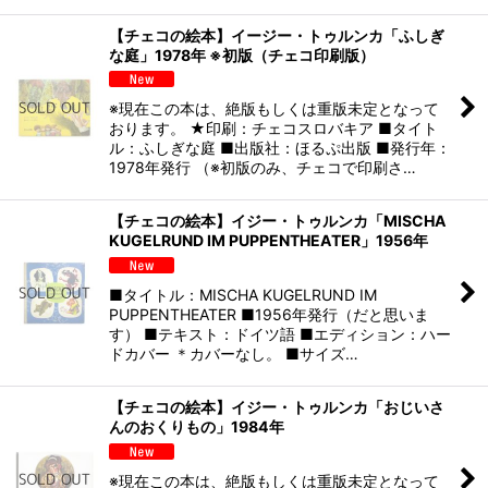
【チェコの絵本】イージー・トゥルンカ「ふしぎ
な庭」1978年 ※初版（チェコ印刷版）
※現在この本は、絶版もしくは重版未定となって
おります。 ★印刷：チェコスロバキア ■タイト
ル：ふしぎな庭 ■出版社：ほるぷ出版 ■発行年：
1978年発行 （※初版のみ、チェコで印刷さ…
【チェコの絵本】イジー・トゥルンカ「MISCHA
KUGELRUND IM PUPPENTHEATER」1956年
■タイトル：MISCHA KUGELRUND IM
PUPPENTHEATER ■1956年発行（だと思いま
す） ■テキスト：ドイツ語 ■エディション：ハー
ドカバー ＊カバーなし。 ■サイズ…
【チェコの絵本】イジー・トゥルンカ「おじいさ
んのおくりもの」1984年
※現在この本は、絶版もしくは重版未定となって