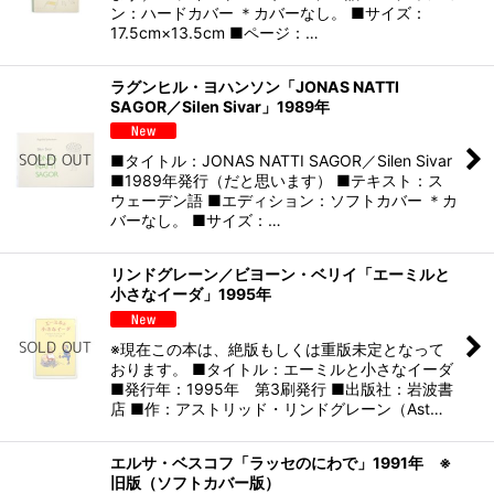
ン：ハードカバー ＊カバーなし。 ■サイズ：
17.5cm×13.5cm ■ページ：…
ラグンヒル・ヨハンソン「JONAS NATTI
SAGOR／Silen Sivar」1989年
■タイトル：JONAS NATTI SAGOR／Silen Sivar
■1989年発行（だと思います） ■テキスト：ス
ウェーデン語 ■エディション：ソフトカバー ＊カ
バーなし。 ■サイズ：…
リンドグレーン／ビヨーン・ベリイ「エーミルと
小さなイーダ」1995年
※現在この本は、絶版もしくは重版未定となって
おります。 ■タイトル：エーミルと小さなイーダ
■発行年：1995年 第3刷発行 ■出版社：岩波書
店 ■作：アストリッド・リンドグレーン（Ast…
エルサ・ベスコフ「ラッセのにわで」1991年 ※
旧版（ソフトカバー版）