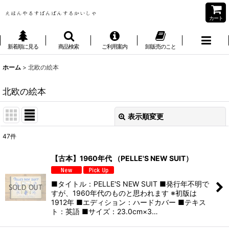
カート
新着順に見る
商品検索
ご利用案内
卸販売のこと
ホーム
>
北欧の絵本
北欧の絵本
表示順変更
閉じる
47
件
表示数
:
【古本】1960年代 （PELLE'S NEW SUIT）
並び順
:
■タイトル：PELLE'S NEW SUIT ■発行年不明で
すが、1960年代のものと思われます ※初版は
絞り込む
1912年 ■エディション：ハードカバー ■テキス
ト：英語 ■サイズ：23.0cm×3…