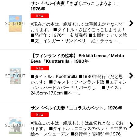
サンドベルイ夫妻「さばくごっこしようよ！」
1976年
※現在この本は、絶版もしくは重版未定となって
おります。 ■タイトル：さばくごっこしようよ！
■発行年：1976年 初版発行 ■出版社：アリス館
■文：インガー・サンドベリ 絵：ラッセ・…
【フィンランドの絵本】 Erkkilä Leena／Mehto
Eeva 「Kuottarulla」1980年
■タイトル：Kuottarulla ■1980年発行（だと思
います） ■テキスト：フィンランド語 ■エディシ
ョン：ハードカバー ＊カバーなし。 ■サイズ：
24.5cm×17.0cm ■ペー…
サンドベルイ夫妻「ニコラスのペット」1976年
※現在この本は、絶版もしくは品切れとなってお
ります。 ■タイトル：ニコラスのペット ＊世界の
絵本・スウェーデン ■発行年：昭和51年(1976