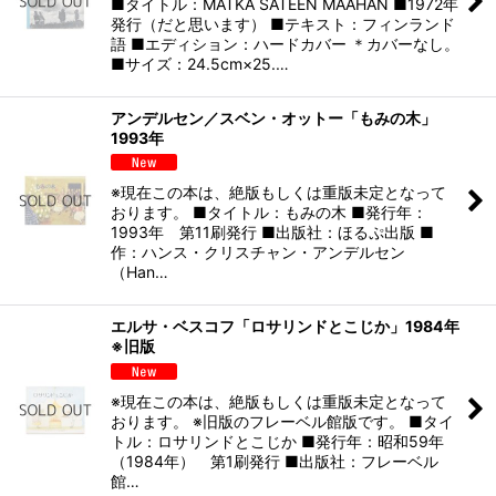
■タイトル：MATKA SATEEN MAAHAN ■1972年
発行（だと思います） ■テキスト：フィンランド
語 ■エディション：ハードカバー ＊カバーなし。
■サイズ：24.5cm×25.…
アンデルセン／スベン・オットー「もみの木」
1993年
※現在この本は、絶版もしくは重版未定となって
おります。 ■タイトル：もみの木 ■発行年：
1993年 第11刷発行 ■出版社：ほるぷ出版 ■
作：ハンス・クリスチャン・アンデルセン
（Han…
エルサ・ベスコフ「ロサリンドとこじか」1984年
※旧版
※現在この本は、絶版もしくは重版未定となって
おります。 ※旧版のフレーベル館版です。 ■タイ
トル：ロサリンドとこじか ■発行年：昭和59年
（1984年） 第1刷発行 ■出版社：フレーベル
館…