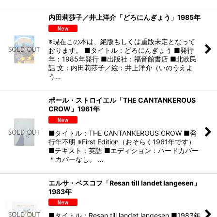
内田莉莎子／井上洋介「どろにんぎょう」1985年
※現在この本は、絶版もしくは重版未定となって
おります。 ■タイトル：どろにんぎょう ■発行
年：1985年発行 ■出版社：福音館書店 ■北欧民
話 文：内田莉莎子／絵：井上洋介（いのうえよ
う…
ポール・ストロイエル「THE CANTANKEROUS
CROW」1961年
■タイトル：THE CANTANKEROUS CROW ■発
行年不明 ※First Edition（おそらく1961年です）
■テキスト：英語 ■エディション：ハードカバー
＊カバーなし。 …
エルサ・ベスコフ「Resan till landet langesen」
1983年
■タイトル：Resan till landet langesen ■1983年