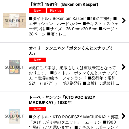
【古本】1981年（Boken om Kasper)
■タイトル：Boken om Kasper ■1981年発行 ■
エディション：ハードカバー ■テキスト：スウェ
ーデン語 ■サイズ：26.0cm×20.5cm ■ページ：
28ページ ■著：レ…
オイリ・タンニネン「ボタンくんとスナップく
ん」
※現在この本は、絶版もしくは重版未定となって
おります。 ■タイトル：ボタンくんとスナップく
ん ＊世界の絵本 フィンランド ■発行年：昭和
52年（1977年） 第7刷発行 ■出版社：講談社 …
トーベ・ヤンソン「KTO POCIESZY
MACIUPKA?」1980年
■タイトル：KTO POCIESZY MACIUPKA? ＊邦題
「さびしがりやのクニット」 ムーミン ■1980
年発行（だと思います） ■テキスト：ポーランド