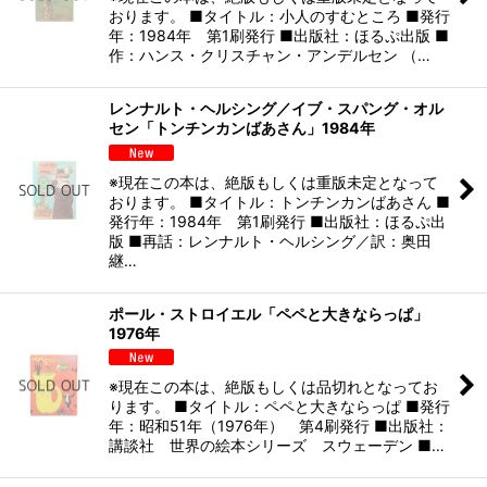
おります。 ■タイトル：小人のすむところ ■発行
年：1984年 第1刷発行 ■出版社：ほるぷ出版 ■
作：ハンス・クリスチャン・アンデルセン （…
レンナルト・ヘルシング／イブ・スパング・オル
セン「トンチンカンばあさん」1984年
※現在この本は、絶版もしくは重版未定となって
おります。 ■タイトル：トンチンカンばあさん ■
発行年：1984年 第1刷発行 ■出版社：ほるぷ出
版 ■再話：レンナルト・ヘルシング／訳：奥田
継…
ポール・ストロイエル「ペペと大きならっぱ」
1976年
※現在この本は、絶版もしくは品切れとなってお
ります。 ■タイトル：ペペと大きならっぱ ■発行
年：昭和51年（1976年） 第4刷発行 ■出版社：
講談社 世界の絵本シリーズ スウェーデン ■…