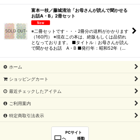
富本一枝／藤城清治「お母さんが読んで聞かせる
お話A・B」2冊セット
※二冊セットです・・・2冊分の送料がかかります
（160円） ※現在この本は、絶版もしくは品切れ
となっております。 ■タイトル：お母さんが読ん
で聞かせるお話 A・B ■発行年：昭和52年（…
ホーム
ショッピングカート
最近チェックしたアイテム
ご利用案内
特定商取引法表示
PCサイト
へ 移動