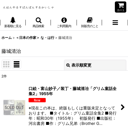
カート
新着順に見る
商品検索
ご利用案内
卸販売のこと
ホーム
>
＜日本の作家＞ な・は行
>
藤城清治
藤城清治
表示順変更
閉じる
2
件
表示数
:
口絵・富山妙子／装丁・藤城清冶「グリム童話全
集2」1955年
並び順
:
※現在この本は、絶版もしくは重版未定となって
絞り込む
おります。 ■タイトル：グリム童話全集2 ■発行
年：昭和30年（1955年） 初版発行 ■出版社：
河出書房 ■作：グリム兄弟（Brother G…