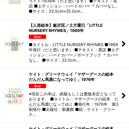
ライト:1938年（だと思います） ■テキスト：英
語 ■エディション：ハードカバー ＊カバーなし。
■サイズ：33.5cm×25.0cm…
【人形絵本】飯沢匡／土方重巳「LITTLE
NURSERY RHYMES」1969年
■タイトル：LITTLE NURSERY RHYMES ■1969
年発行（だと思います） ■テキスト：英語 ■エデ
ィション：ハードカバー／ボードブック ＊カバー
なし。 ■サイズ：22.0cm…
ケイト・グリーナウェイ「マザーグースの絵本
だんだん馬鹿になってゆく」1976年
※現在この本は、絶版もしくは重版未定となって
おります。 ■タイトル：マザーグースの絵本 だ
んだん馬鹿になってゆく ■発行年：1976年 第3
刷発行 ■出版社：新書館 ■絵：ケイト・グリー
ナ…
ケイト・グリーナウェイ「マザーグースの絵本