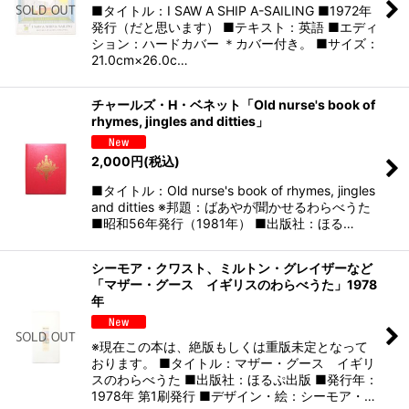
■タイトル：I SAW A SHIP A-SAILING ■1972年
発行（だと思います） ■テキスト：英語 ■エディ
ション：ハードカバー ＊カバー付き。 ■サイズ：
21.0cm×26.0c…
チャールズ・H・ベネット「Old nurse's book of
rhymes, jingles and ditties」
2,000
円
(税込)
■タイトル：Old nurse's book of rhymes, jingles
and ditties ※邦題：ばあやが聞かせるわらべうた
■昭和56年発行（1981年） ■出版社：ほる…
シーモア・クワスト、ミルトン・グレイザーなど
「マザー・グース イギリスのわらべうた」1978
年
※現在この本は、絶版もしくは重版未定となって
おります。 ■タイトル：マザー・グース イギリ
スのわらべうた ■出版社：ほるぷ出版 ■発行年：
1978年 第1刷発行 ■デザイン・絵：シーモア・…