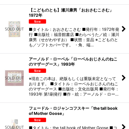
【こどものとも】瀬川康男「おおさむこさむ」
1972年
■タイトル：おおさむこさむ ■発行年：1972年発
行 ■出版社：福音館書店 ■わらべうた／絵：瀬川
康男（せがわやすお） ■状態：並品 ※こどものと
も／ソフトカバーです。 ・角、端…
アーノルド・ローベル「ローベルおじさんのねこ
のマザーグース」1993年
※現在この本は、絶版もしくは重版未定となって
おります。 ■タイトル：ローベルおじさんのねこ
のマザーグース ■出版社：文化出版局 ■発行年：
1993年 第1刷発行 ■作・絵：アーノルド・ロー…
フェードル・ロジャンコフスキー「the tall book
of Mother Goose」
■タイトル：the tall book of Mother Goose ■コ