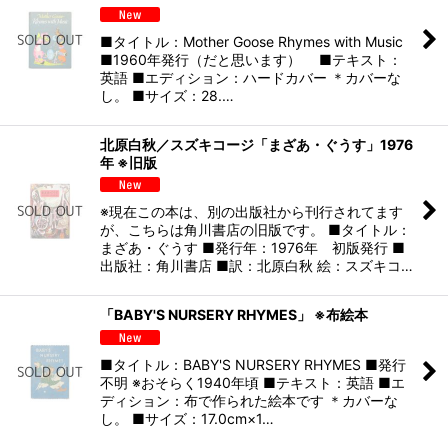
■タイトル：Mother Goose Rhymes with Music
■1960年発行（だと思います） ■テキスト：
英語 ■エディション：ハードカバー ＊カバーな
し。 ■サイズ：28.…
北原白秋／スズキコージ「まざあ・ぐうす」1976
年 ※旧版
※現在この本は、別の出版社から刊行されてます
が、こちらは角川書店の旧版です。 ■タイトル：
まざあ・ぐうす ■発行年：1976年 初版発行 ■
出版社：角川書店 ■訳：北原白秋 絵：スズキコ…
「BABY'S NURSERY RHYMES」 ※布絵本
■タイトル：BABY'S NURSERY RHYMES ■発行
不明 ※おそらく1940年頃 ■テキスト：英語 ■エ
ディション：布で作られた絵本です ＊カバーな
し。 ■サイズ：17.0cm×1…