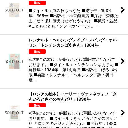
■タイトル：虫のわらべうた ■発行年：1986
年 365号 ■出版社：福音館書店 ■採録：斎藤た
ま／絵：瀬川康男（せがわやすお） ■状態：並品
※こどものとも／ソフトカバーです。 …
レンナルト・ヘルシング／イブ・スパング・オル
セン「トンチンカンばあさん」1984年
※現在この本は、絶版もしくは重版未定となって
おります。 ■タイトル：トンチンカンばあさん ■
発行年：1984年 第1刷発行 ■出版社：ほるぷ出
版 ■再話：レンナルト・ヘルシング／訳：奥田
継…
【ロシアの絵本】ユーリー・ヴァスネツォフ「き
んいろとさかのおんどり」1990年
※現在この本は、絶版もしくは重版未定となって
おります。 ■タイトル：きんいろとさかのおんど
り ＊ロシアのお話とわらべうた ■発行年：1990