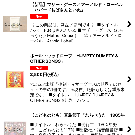
【新品】マザー・グース／アーノルド・ローベル
「ハバードおばさんといぬ」
《 この商品は、新品／新刊です 》 ■タイトル：
ハバードおばさんといぬ ■マザー・グース（わら
べうた／Mother Goose） 絵：アーノルド・ロ
ーベル（Arnold Lobel） …
ポール・ウッドローフ「HUMPTY DUMPTY &
OTHER SONGS」
2,800
円
(税込)
※ほるぷ出版「復刻・マザーグースの世界」のセ
ットの中の1冊です。 ※現在、絶版もしくは重版未
定です。 ■タイトル：HUMPTY DUMPTY &
OTHER SONGS ※邦題：ハン…
【こどものとも】真島節子「わらべうた」1965年
■タイトル：わらべうた ■発行年：1965年発
行 こどものとも117号 ■出版社：福音館書店 ■