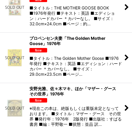
■タイトル：THE MOTHER GOOSE BOOK
■1976年発行 ■テキスト：英語 ■エディショ
ン：ハードカバー ＊カバーなし。 ■サイズ：
32.0cm×24.0cm ■ページ：約…
プロベンセン夫妻「The Golden Mother
Goose」1976年
■タイトル：The Golden Mother Goose ■1976
年発行 ■テキスト：英語 ■エディション：ハード
カバー ＊カバーなし。 ■サイズ：
29.0cm×23.5cm ■ページ…
安野光雅、佐々木マキ、ほか「マザー・グース
その世界」1976年
※現在この本は、絶版もしくは重版未定となって
おります。 ■タイトル：マザー・グース その世
界 ■発行年：1976年 2版発行 ■出版社：すばる
書房 ■編：平野敬一 ■状態：並品 訳…