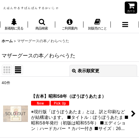
カート
新着順に見る
商品検索
ご利用案内
卸販売のこと
ホーム
>
マザーグースの本／わらべうた
マザーグースの本／わらべうた
表示順変更
閉じる
40
件
表示数
:
【古本】昭和58年（ぼうぼうあたま）
並び順
:
※現行版「ぼうぼうあたま」とは、訳と印刷など
が結構違います。 ■タイトル：ぼうぼうあたま ■
絞り込む
昭和58年発行（初版は昭和55年） ■エディショ
ン：ハードカバー ＊カバー付き ■サイズ：26…