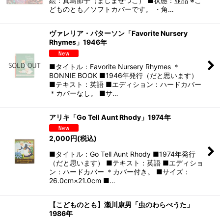
絵：真島節子（ましませつこ） ■状態：並品 ※こ
どものとも／ソフトカバーです。 ・角…
ヴァレリア・パターソン「Favorite Nursery
Rhymes」1946年
■タイトル：Favorite Nursery Rhymes ＊
BONNIE BOOK ■1946年発行（だと思います）
■テキスト：英語 ■エディション：ハードカバー
＊カバーなし。 ■サ…
アリキ「Go Tell Aunt Rhody」1974年
2,000
円
(税込)
■タイトル：Go Tell Aunt Rhody ■1974年発行
（だと思います） ■テキスト：英語 ■エディショ
ン：ハードカバー ＊カバー付き。 ■サイズ：
26.0cm×21.0cm ■…
【こどものとも】瀬川康男「虫のわらべうた」
1986年